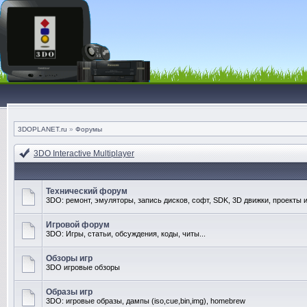
3DOPLANET.ru
»
Форумы
3DO Interactive Multiplayer
Технический форум
3DO: ремонт, эмуляторы, запись дисков, софт, SDK, 3D движки, проекты и
Игровой форум
3DO: Игры, статьи, обсуждения, коды, читы...
Обзоры игр
3DO игровые обзоры
Образы игр
3DO: игровые образы, дампы (iso,cue,bin,img), homebrew