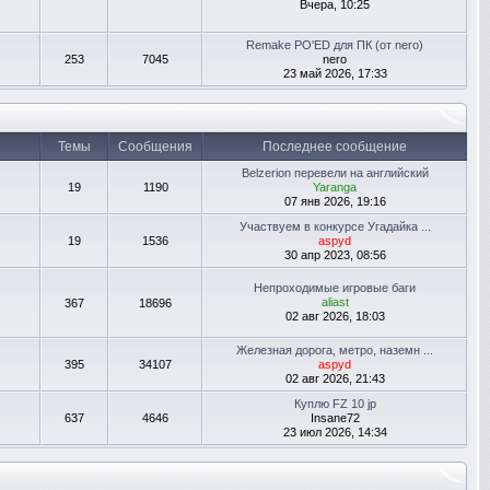
Вчера, 10:25
Remake PO'ED для ПК (от nero)
253
7045
nero
23 май 2026, 17:33
Темы
Сообщения
Последнее сообщение
Belzerion перевели на английский
19
1190
Yaranga
07 янв 2026, 19:16
Участвуем в конкурсе Угадайка ...
19
1536
aspyd
30 апр 2023, 08:56
Непроходимые игровые баги
aliast
367
18696
02 авг 2026, 18:03
Железная дорога, метро, наземн ...
395
34107
aspyd
02 авг 2026, 21:43
Куплю FZ 10 jp
637
4646
Insane72
23 июл 2026, 14:34