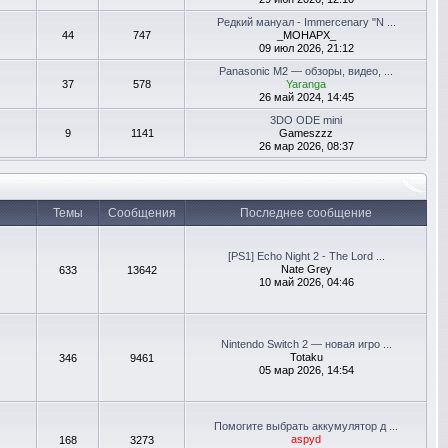
Редкий мануал - Immercenary "N ...
44
747
_MOHAPX_
09 июл 2026, 21:12
Panasonic M2 — обзоры, видео, ...
37
578
Yaranga
26 май 2024, 14:45
3DO ODE mini
9
1141
Gameszzz
26 мар 2026, 08:37
Темы
Сообщения
Последнее сообщение
[PS1] Echo Night 2 - The Lord ...
Nate Grey
633
13642
10 май 2026, 04:46
Nintendo Switch 2 — новая игро ...
Totaku
346
9461
05 мар 2026, 14:54
Помогите выбрать аккумулятор д ...
aspyd
168
3273