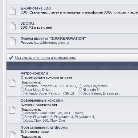
Библиотека 3DO
3DO: Сканы книг, статей и литературы о платформе 3DO, по играм и акс
3DO M2
3DO M2 и всё о ней
Форум проекта "3DO-RENOVATION"
Ресурс:
http://3do-renovation.ru
Остальные консоли и компьютеры
Ретро-консоли
Старые добрые консоли детства
Подфорумы:
Nintendo Famicom / NES / DENDY
,
Sony Playstation
,
Sega Mega Drive
,
Nintendo 64
,
Nintendo Super Famicom / SNES
Sega Saturn, Dreamcast
Современные консоли
Консоли последних лет
Подфорумы:
Nintendo GameCube, Wii, Wii U, Switch
,
Sony Playstation 2, Playstation 3, Playstation 4
,
Xbox, Xbox 360, Xbox One
Портативные платформы
Всё о портативках
Подфорумы: