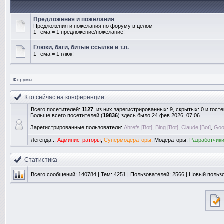
Предложения и пожелания
Предложения и пожелания по форуму в целом
1 тема = 1 предложение/пожелание!
Глюки, баги, битые ссылки и т.п.
1 тема = 1 глюк!
Форумы
Кто сейчас на конференции
Всего посетителей:
1127
, из них зарегистрированных: 9, скрытых: 0 и гост
Больше всего посетителей (
19836
) здесь было 24 фев 2026, 07:06
Зарегистрированные пользователи:
Ahrefs [Bot]
,
Bing [Bot]
,
Claude [Bot]
,
Goog
Легенда ::
Администраторы
,
Супермодераторы
,
Модераторы
,
Разработчик
Статистика
Всего сообщений:
140784
| Тем:
4251
| Пользователей:
2566
| Новый польз