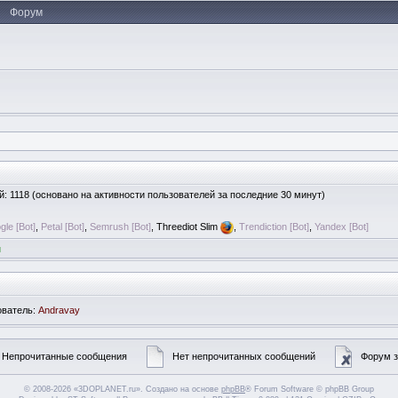
Форум
ей: 1118 (основано на активности пользователей за последние 30 минут)
le [Bot]
,
Petal [Bot]
,
Semrush [Bot]
, Threediot Slim
,
Trendiction [Bot]
,
Yandex [Bot]
и
ователь:
Andravay
Непрочитанные сообщения
Нет непрочитанных сообщений
Форум з
© 2008-2026 «3DOPLANET.ru». Создано на основе
phpBB
® Forum Software © phpBB Group