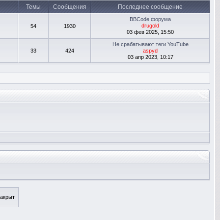
Темы
Сообщения
Последнее сообщение
BBCode форума
drugold
54
1930
03 фев 2025, 15:50
Не срабатывают теги YouTube
33
424
aspyd
03 апр 2023, 10:17
акрыт