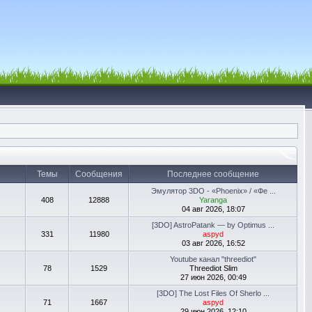
Темы
Сообщения
Последнее сообщение
Эмулятор 3DO - «Phoenix» / «Фе ...
408
12888
Yaranga
04 авг 2026, 18:07
[3DO] AstroPatank — by Optimus ...
331
11980
aspyd
03 авг 2026, 16:52
Youtube канал "threediot"
78
1529
Threediot Slim
27 июн 2026, 00:49
[3DO] The Lost Files Of Sherlo ...
71
1667
aspyd
29 июн 2026, 12:10