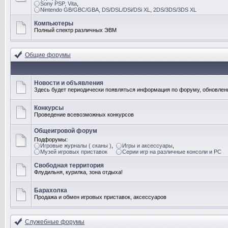
Sony PSP, Vita
,
Nintendo GB/GBC/GBA, DS/DSL/DSi/DSi XL, 2DS/3DS/3DS XL
Компьютеры
Полный спектр различных ЭВМ
Общие форумы
Новости и объявления
Здесь будет периодически появляться информация по форуму, обновлени
Конкурсы
Проведение всевозможных конкурсов
Общеигровой форум
Подфорумы:
Игровые журналы ( сканы )
,
Игры и аксессуары
,
Музей игровых приставок
Серии игр на различные консоли и PC
Свободная территория
Флудильня, курилка, зона отдыха!
Барахолка
Продажа и обмен игровых приставок, аксессуаров
Служебные форумы