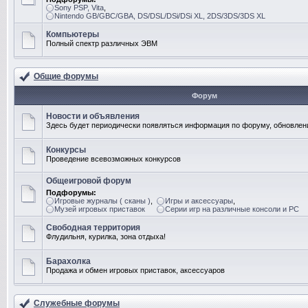
Sony PSP, Vita
,
Nintendo GB/GBC/GBA, DS/DSL/DSi/DSi XL, 2DS/3DS/3DS XL
Компьютеры
Полный спектр различных ЭВМ
Общие форумы
Форум
Новости и объявления
Здесь будет периодически появляться информация по форуму, обновлени
Конкурсы
Проведение всевозможных конкурсов
Общеигровой форум
Подфорумы:
Игровые журналы ( сканы )
,
Игры и аксессуары
,
Музей игровых приставок
Серии игр на различные консоли и PC
Свободная территория
Флудильня, курилка, зона отдыха!
Барахолка
Продажа и обмен игровых приставок, аксессуаров
Служебные форумы