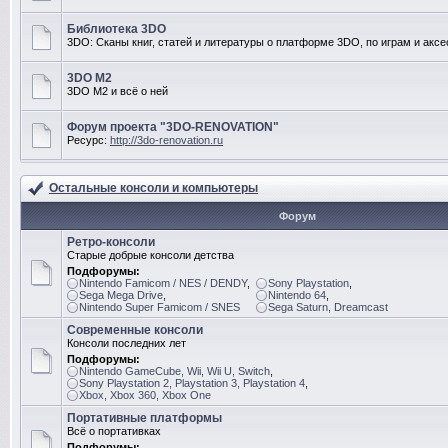
Библиотека 3DO
3DO: Сканы книг, статей и литературы о платформе 3DO, по играм и акс
3DO M2
3DO M2 и всё о ней
Форум проекта "3DO-RENOVATION"
Ресурс:
http://3do-renovation.ru
Остальные консоли и компьютеры
Форум
Ретро-консоли
Старые добрые консоли детства
Подфорумы:
Nintendo Famicom / NES / DENDY
,
Sony Playstation
,
Sega Mega Drive
,
Nintendo 64
,
Nintendo Super Famicom / SNES
Sega Saturn, Dreamcast
Современные консоли
Консоли последних лет
Подфорумы:
Nintendo GameCube, Wii, Wii U, Switch
,
Sony Playstation 2, Playstation 3, Playstation 4
,
Xbox, Xbox 360, Xbox One
Портативные платформы
Всё о портативках
Подфорумы: