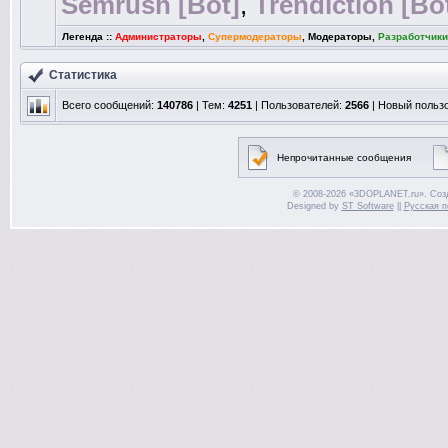
Semrush [Bot]
,
Trendiction [Bo
Легенда ::
Администраторы
,
Супермодераторы
,
Модераторы
,
Разработчики
Статистика
Всего сообщений:
140786
| Тем:
4251
| Пользователей:
2566
| Новый польз
Непрочитанные сообщения
© 2008-2026 «3DOPLANET.ru». Соз
Designed by
ST Software
||
Русская п