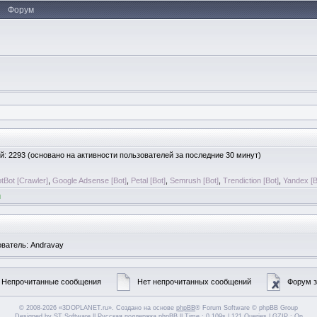
Форум
тей: 2293 (основано на активности пользователей за последние 30 минут)
tBot [Crawler]
,
Google Adsense [Bot]
,
Petal [Bot]
,
Semrush [Bot]
,
Trendiction [Bot]
,
Yandex [B
и
ователь:
Andravay
Непрочитанные сообщения
Нет непрочитанных сообщений
Форум з
© 2008-2026 «3DOPLANET.ru». Создано на основе
phpBB
® Forum Software © phpBB Group
Designed by
ST Software
||
Русская поддержка phpBB
|| Time : 0.109s | 121 Queries | GZIP : On