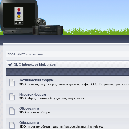
3DOPLANET.ru
»
Форумы
3DO Interactive Multiplayer
Технический форум
3DO: ремонт, эмуляторы, запись дисков, софт, SDK, 3D движки, проекты и
Игровой форум
3DO: Игры, статьи, обсуждения, коды, читы...
Обзоры игр
3DO игровые обзоры
Образы игр
3DO: игровые образы, дампы (iso,cue,bin,img), homebrew