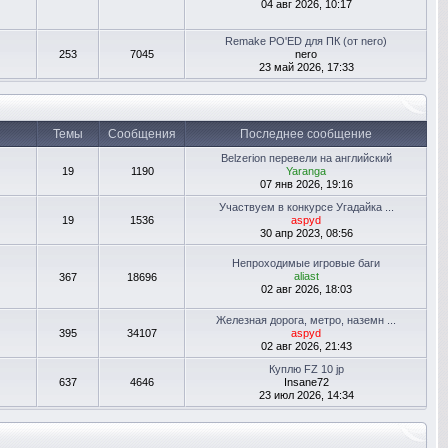
04 авг 2026, 10:17
Remake PO'ED для ПК (от nero)
253
7045
nero
23 май 2026, 17:33
Темы
Сообщения
Последнее сообщение
Belzerion перевели на английский
19
1190
Yaranga
07 янв 2026, 19:16
Участвуем в конкурсе Угадайка ...
19
1536
aspyd
30 апр 2023, 08:56
Непроходимые игровые баги
aliast
367
18696
02 авг 2026, 18:03
Железная дорога, метро, наземн ...
395
34107
aspyd
02 авг 2026, 21:43
Куплю FZ 10 jp
637
4646
Insane72
23 июл 2026, 14:34