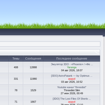
Темы
Сообщения
Последнее сообщение
Эмулятор 3DO - «Phoenix» / «Фе ...
408
12888
Yaranga
04 авг 2026, 18:07
[3DO] AstroPatank — by Optimus ...
331
11980
aspyd
03 авг 2026, 16:52
Youtube канал "threediot"
78
1529
Threediot Slim
27 июн 2026, 00:49
[3DO] The Lost Files Of Sherlo ...
71
1667
aspyd
29 июн 2026, 12:10