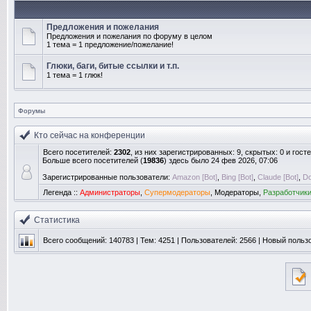
Предложения и пожелания
Предложения и пожелания по форуму в целом
1 тема = 1 предложение/пожелание!
Глюки, баги, битые ссылки и т.п.
1 тема = 1 глюк!
Форумы
Кто сейчас на конференции
Всего посетителей:
2302
, из них зарегистрированных: 9, скрытых: 0 и гос
Больше всего посетителей (
19836
) здесь было 24 фев 2026, 07:06
Зарегистрированные пользователи:
Amazon [Bot]
,
Bing [Bot]
,
Claude [Bot]
,
Do
Легенда ::
Администраторы
,
Супермодераторы
,
Модераторы
,
Разработчик
Статистика
Всего сообщений:
140783
| Тем:
4251
| Пользователей:
2566
| Новый польз