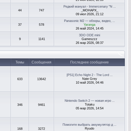
Редкий мануал - Immercenary "N ...
44
747
_MOHAPX_
09 июл 2026, 21:12
Panasonic M2 — обзоры, видео, ...
37
578
Yaranga
26 май 2024, 14:45
3DO ODE mini
9
1141
Gameszzz
26 мар 2026, 08:37
Темы
Сообщения
Последнее сообщение
[PS1] Echo Night 2 - The Lord ...
Nate Grey
633
13642
10 май 2026, 04:46
Nintendo Switch 2 — новая игро ...
Totaku
346
9461
05 мар 2026, 14:54
Помогите выбрать аккумулятор д ...
Ryudo
168
3272