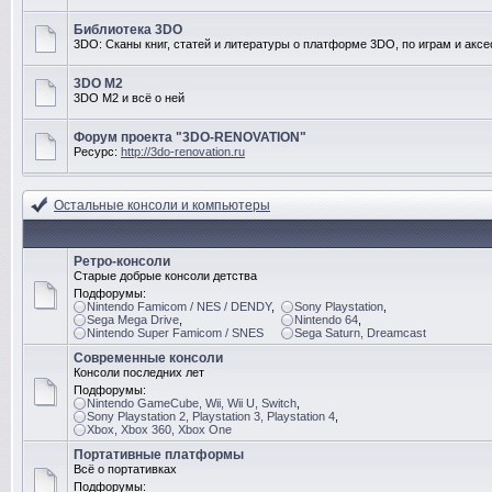
Библиотека 3DO
3DO: Сканы книг, статей и литературы о платформе 3DO, по играм и акс
3DO M2
3DO M2 и всё о ней
Форум проекта "3DO-RENOVATION"
Ресурс:
http://3do-renovation.ru
Остальные консоли и компьютеры
Ретро-консоли
Старые добрые консоли детства
Подфорумы:
Nintendo Famicom / NES / DENDY
,
Sony Playstation
,
Sega Mega Drive
,
Nintendo 64
,
Nintendo Super Famicom / SNES
Sega Saturn, Dreamcast
Современные консоли
Консоли последних лет
Подфорумы:
Nintendo GameCube, Wii, Wii U, Switch
,
Sony Playstation 2, Playstation 3, Playstation 4
,
Xbox, Xbox 360, Xbox One
Портативные платформы
Всё о портативках
Подфорумы: