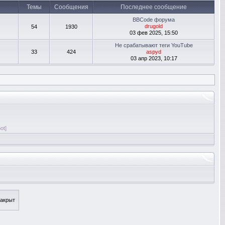
Темы
Сообщения
Последнее сообщение
BBCode форума
drugold
54
1930
03 фев 2025, 15:50
Не срабатывают теги YouTube
33
424
aspyd
03 апр 2023, 10:17
ot]
акрыт