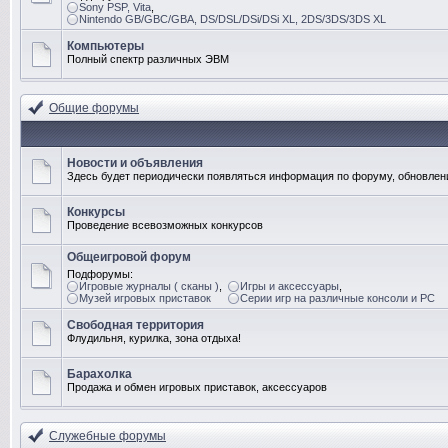
Sony PSP, Vita
,
Nintendo GB/GBC/GBA, DS/DSL/DSi/DSi XL, 2DS/3DS/3DS XL
Компьютеры
Полный спектр различных ЭВМ
Общие форумы
Новости и объявления
Здесь будет периодически появляться информация по форуму, обновлени
Конкурсы
Проведение всевозможных конкурсов
Общеигровой форум
Подфорумы:
Игровые журналы ( сканы )
,
Игры и аксессуары
,
Музей игровых приставок
Серии игр на различные консоли и PC
Свободная территория
Флудильня, курилка, зона отдыха!
Барахолка
Продажа и обмен игровых приставок, аксессуаров
Служебные форумы