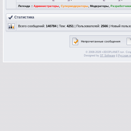
Легенда ::
Администраторы
,
Супермодераторы
,
Модераторы
,
Разработчики
Статистика
Всего сообщений:
140784
| Тем:
4251
| Пользователей:
2566
| Новый польз
Непрочитанные сообщения
© 2008-2026 «3DOPLANET.ru». Соз
Designed by
ST Software
||
Русская п