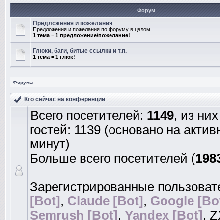
Форум
Предложения и пожелания
Предложения и пожелания по форуму в целом
1 тема = 1 предложение/пожелание!
Глюки, баги, битые ссылки и т.п.
1 тема = 1 глюк!
Форумы
Кто сейчас на конференции
Всего посетителей:
1149
, из ни
гостей: 1139 (основано на акти
минут)
Больше всего посетителей (
198
Зарегистрированные пользоват
[Bot]
,
Claude [Bot]
,
Google [Bo
Semrush [Bot]
,
Yandex [Bot]
, 