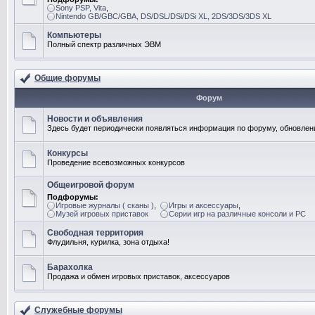
Sony PSP, Vita
,
Nintendo GB/GBC/GBA, DS/DSL/DSi/DSi XL, 2DS/3DS/3DS XL
Компьютеры
Полный спектр различных ЭВМ
Общие форумы
Форум
Новости и объявления
Здесь будет периодически появляться информация по форуму, обновлени
Конкурсы
Проведение всевозможных конкурсов
Общеигровой форум
Подфорумы:
Игровые журналы ( сканы )
,
Игры и аксессуары
,
Музей игровых приставок
Серии игр на различные консоли и PC
Свободная территория
Флудильня, курилка, зона отдыха!
Барахолка
Продажа и обмен игровых приставок, аксессуаров
Служебные форумы