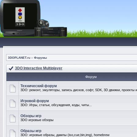
3DOPLANET.ru
»
Форумы
3DO Interactive Multiplayer
Форум
Технический форум
3DO: ремонт, эмуляторы, запись дисков, софт, SDK, 3D движки, проекты и
Игровой форум
3DO: Игры, статьи, обсуждения, коды, читы...
Обзоры игр
3DO игровые обзоры
Образы игр
3DO: игровые образы, дампы (iso,cue,bin,img), homebrew