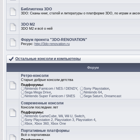
Библиотека 3DO
3DO: Сканы книг, статей и литературы о платформе 3DO, по играм и акс
3DO M2
3DO M2 и всё о ней
Форум проекта "3DO-RENOVATION"
Ресурс:
http://3do-renovation.ru
Остальные консоли и компьютеры
Форум
Ретро-консоли
Старые добрые консоли детства
Подфорумы:
Nintendo Famicom / NES / DENDY
,
Sony Playstation
,
Sega Mega Drive
,
Nintendo 64
,
Nintendo Super Famicom / SNES
Sega Saturn, Dreamcast
Современные консоли
Консоли последних лет
Подфорумы:
Nintendo GameCube, Wii, Wii U, Switch
,
Sony Playstation 2, Playstation 3, Playstation 4
,
Xbox, Xbox 360, Xbox One
Портативные платформы
Всё о портативках
Подфорумы: