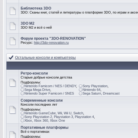
Библиотека 3DO
3DO: Сканы книг, статей и литературы о платформе 3DO, по играм и акс
3DO M2
3DO M2 и всё о ней
Форум проекта "3DO-RENOVATION"
Ресурс:
http://3do-renovation.ru
Остальные консоли и компьютеры
Ретро-консоли
Старые добрые консоли детства
Подфорумы:
Nintendo Famicom / NES / DENDY
,
Sony Playstation
,
Sega Mega Drive
,
Nintendo 64
,
Nintendo Super Famicom / SNES
Sega Saturn, Dreamcast
Современные консоли
Консоли последних лет
Подфорумы:
Nintendo GameCube, Wii, Wii U, Switch
,
Sony Playstation 2, Playstation 3, Playstation 4
,
Xbox, Xbox 360, Xbox One
Портативные платформы
Всё о портативках
Подфорумы: