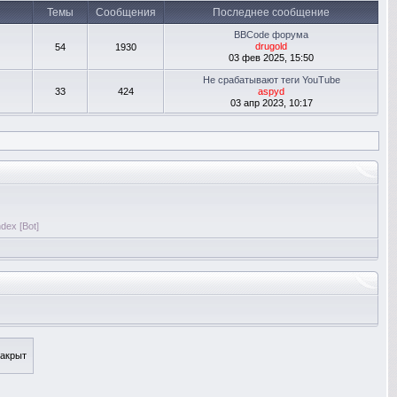
Темы
Сообщения
Последнее сообщение
BBCode форума
drugold
54
1930
03 фев 2025, 15:50
Не срабатывают теги YouTube
33
424
aspyd
03 апр 2023, 10:17
dex [Bot]
акрыт