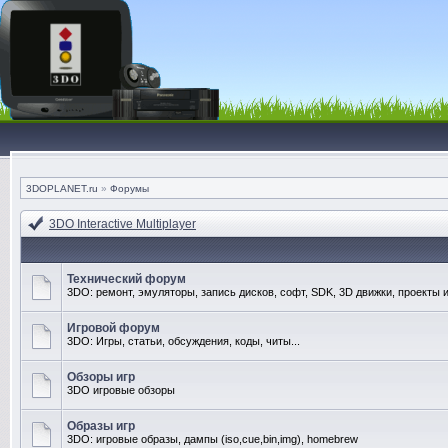
3DOPLANET.ru
»
Форумы
3DO Interactive Multiplayer
Технический форум
3DO: ремонт, эмуляторы, запись дисков, софт, SDK, 3D движки, проекты и
Игровой форум
3DO: Игры, статьи, обсуждения, коды, читы...
Обзоры игр
3DO игровые обзоры
Образы игр
3DO: игровые образы, дампы (iso,cue,bin,img), homebrew