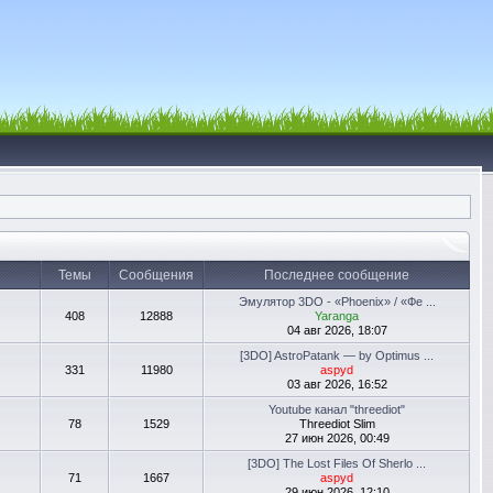
Темы
Сообщения
Последнее сообщение
Эмулятор 3DO - «Phoenix» / «Фе ...
408
12888
Yaranga
04 авг 2026, 18:07
[3DO] AstroPatank — by Optimus ...
331
11980
aspyd
03 авг 2026, 16:52
Youtube канал "threediot"
78
1529
Threediot Slim
27 июн 2026, 00:49
[3DO] The Lost Files Of Sherlo ...
71
1667
aspyd
29 июн 2026, 12:10