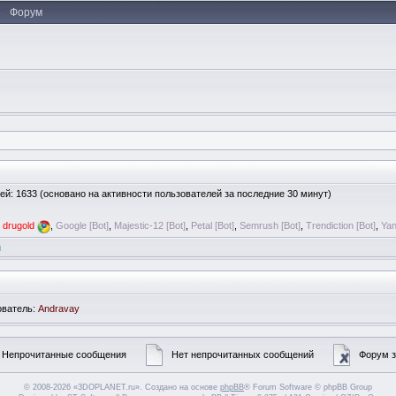
Форум
стей: 1633 (основано на активности пользователей за последние 30 минут)
,
drugold
,
Google [Bot]
,
Majestic-12 [Bot]
,
Petal [Bot]
,
Semrush [Bot]
,
Trendiction [Bot]
,
Yan
и
ователь:
Andravay
Непрочитанные сообщения
Нет непрочитанных сообщений
Форум з
© 2008-2026 «3DOPLANET.ru». Создано на основе
phpBB
® Forum Software © phpBB Group