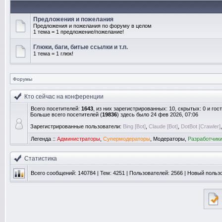
Предложения и пожелания
Предложения и пожелания по форуму в целом
1 тема = 1 предложение/пожелание!
Глюки, баги, битые ссылки и т.п.
1 тема = 1 глюк!
Форумы
Кто сейчас на конференции
Всего посетителей:
1643
, из них зарегистрированных: 10, скрытых: 0 и го
Больше всего посетителей (
19836
) здесь было 24 фев 2026, 07:06
Зарегистрированные пользователи:
Bing [Bot]
,
Claude [Bot]
,
DotBot [Crawler]
Легенда ::
Администраторы
,
Супермодераторы
,
Модераторы
,
Разработчик
Статистика
Всего сообщений:
140784
| Тем:
4251
| Пользователей:
2566
| Новый польз