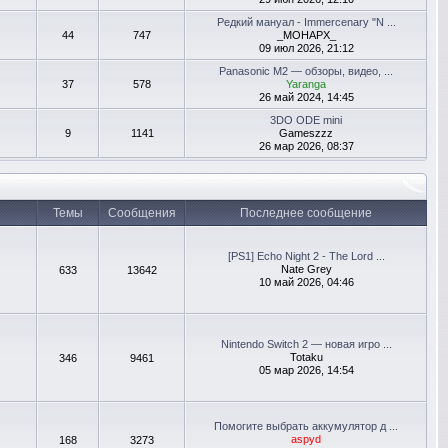
Редкий мануал - Immercenary "N ...
44
747
_MOHAPX_
09 июл 2026, 21:12
Panasonic M2 — обзоры, видео, ...
37
578
Yaranga
26 май 2024, 14:45
3DO ODE mini
9
1141
Gameszzz
26 мар 2026, 08:37
Темы
Сообщения
Последнее сообщение
[PS1] Echo Night 2 - The Lord ...
Nate Grey
633
13642
10 май 2026, 04:46
Nintendo Switch 2 — новая игро ...
Totaku
346
9461
05 мар 2026, 14:54
Помогите выбрать аккумулятор д ...
aspyd
168
3273