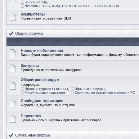
Sony PSP, Vita
,
Nintendo GB/GBC/GBA, DS/DSL/DSi/DSi XL, 2DS/3DS/3DS XL
Компьютеры
Полный спектр различных ЭВМ
Общие форумы
Новости и объявления
Здесь будет периодически появляться информация по форуму, обновлени
Конкурсы
Проведение всевозможных конкурсов
Общеигровой форум
Подфорумы:
Игровые журналы ( сканы )
,
Игры и аксессуары
,
Музей игровых приставок
Серии игр на различные консоли и PC
Свободная территория
Флудильня, курилка, зона отдыха!
Барахолка
Продажа и обмен игровых приставок, аксессуаров
Служебные форумы