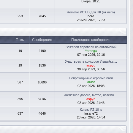
Вчера, 10:25
Remake PO'ED для ПК (от nero)
253
7045
nero
23 май 2026, 17:33
Темы
Сообщения
Последнее сообщение
Belzerion перевели на английский
19
1190
Yaranga
07 янв 2026, 19:16
Участвуем в конкурсе Угадайка ...
19
1536
aspyd
30 апр 2023, 08:56
Непроходимые игровые баги
aliast
367
18696
02 авг 2026, 18:03
Железная дорога, метро, наземн ...
395
34107
aspyd
02 авг 2026, 21:43
Куплю FZ 10 jp
637
4646
Insane72
23 июл 2026, 14:34