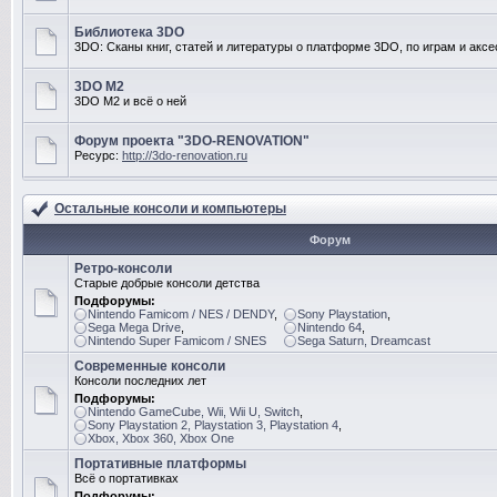
Библиотека 3DO
3DO: Сканы книг, статей и литературы о платформе 3DO, по играм и акс
3DO M2
3DO M2 и всё о ней
Форум проекта "3DO-RENOVATION"
Ресурс:
http://3do-renovation.ru
Остальные консоли и компьютеры
Форум
Ретро-консоли
Старые добрые консоли детства
Подфорумы:
Nintendo Famicom / NES / DENDY
,
Sony Playstation
,
Sega Mega Drive
,
Nintendo 64
,
Nintendo Super Famicom / SNES
Sega Saturn, Dreamcast
Современные консоли
Консоли последних лет
Подфорумы:
Nintendo GameCube, Wii, Wii U, Switch
,
Sony Playstation 2, Playstation 3, Playstation 4
,
Xbox, Xbox 360, Xbox One
Портативные платформы
Всё о портативках
Подфорумы: