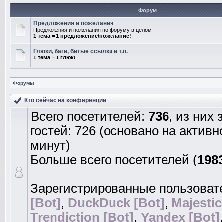
Форум
Предложения и пожелания
Предложения и пожелания по форуму в целом
1 тема = 1 предложение/пожелание!
Глюки, баги, битые ссылки и т.п.
1 тема = 1 глюк!
Форумы
Кто сейчас на конференции
Всего посетителей:
736
, из них
гостей: 726 (основано на актив
минут)
Больше всего посетителей (
198
Зарегистрированные пользоват
[Bot]
,
DuckDuck [Bot]
,
Majestic
Trendiction [Bot]
,
Yandex [Bot]