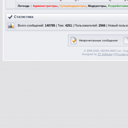
Легенда ::
Администраторы
,
Супермодераторы
,
Модераторы
,
Разработчики
Статистика
Всего сообщений:
140785
| Тем:
4251
| Пользователей:
2566
| Новый польз
Непрочитанные сообщения
© 2008-2026 «3DOPLANET.ru». Соз
Designed by
ST Software
||
Русская п