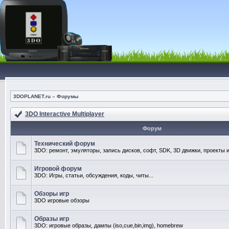
3DOPLANET.ru
»
Форумы
3DO Interactive Multiplayer
Форум
Технический форум
3DO: ремонт, эмуляторы, запись дисков, софт, SDK, 3D движки, проекты и
Игровой форум
3DO: Игры, статьи, обсуждения, коды, читы...
Обзоры игр
3DO игровые обзоры
Образы игр
3DO: игровые образы, дампы (iso,cue,bin,img), homebrew