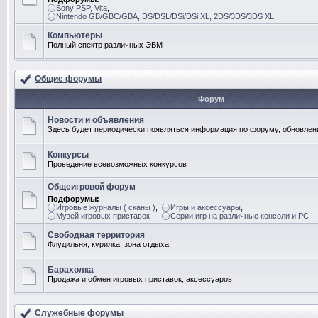
Sony PSP, Vita
,
Nintendo GB/GBC/GBA, DS/DSL/DSi/DSi XL, 2DS/3DS/3DS XL
Компьютеры
Полный спектр различных ЭВМ
Общие форумы
Форум
Новости и объявления
Здесь будет периодически появляться информация по форуму, обновлени
Конкурсы
Проведение всевозможных конкурсов
Общеигровой форум
Подфорумы:
Игровые журналы ( сканы )
,
Игры и аксессуары
,
Музей игровых приставок
Серии игр на различные консоли и PC
Свободная территория
Флудильня, курилка, зона отдыха!
Барахолка
Продажа и обмен игровых приставок, аксессуаров
Служебные форумы