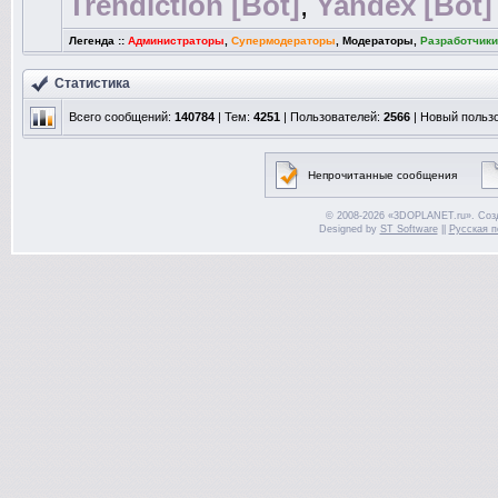
Trendiction [Bot]
,
Yandex [Bot]
Легенда ::
Администраторы
,
Супермодераторы
,
Модераторы
,
Разработчики
Статистика
Всего сообщений:
140784
| Тем:
4251
| Пользователей:
2566
| Новый польз
Непрочитанные сообщения
© 2008-2026 «3DOPLANET.ru». Соз
Designed by
ST Software
||
Русская п