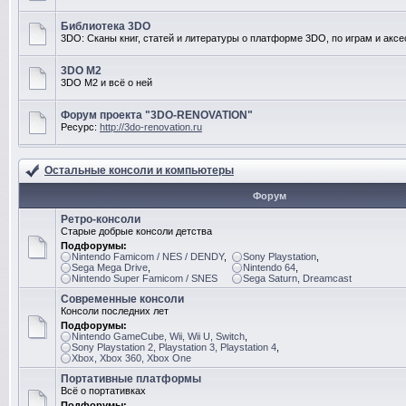
Библиотека 3DO
3DO: Сканы книг, статей и литературы о платформе 3DO, по играм и акс
3DO M2
3DO M2 и всё о ней
Форум проекта "3DO-RENOVATION"
Ресурс:
http://3do-renovation.ru
Остальные консоли и компьютеры
Форум
Ретро-консоли
Старые добрые консоли детства
Подфорумы:
Nintendo Famicom / NES / DENDY
,
Sony Playstation
,
Sega Mega Drive
,
Nintendo 64
,
Nintendo Super Famicom / SNES
Sega Saturn, Dreamcast
Современные консоли
Консоли последних лет
Подфорумы:
Nintendo GameCube, Wii, Wii U, Switch
,
Sony Playstation 2, Playstation 3, Playstation 4
,
Xbox, Xbox 360, Xbox One
Портативные платформы
Всё о портативках
Подфорумы: