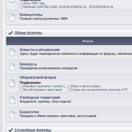
Sony PSP, Vita
,
Nintendo GB/GBC/GBA, DS/DSL/DSi/DSi XL, 2DS/3DS/3DS XL
Компьютеры
Полный спектр различных ЭВМ
Общие форумы
Форум
Новости и объявления
Здесь будет периодически появляться информация по форуму, обновлени
Конкурсы
Проведение всевозможных конкурсов
Общеигровой форум
Подфорумы:
Игровые журналы ( сканы )
,
Игры и аксессуары
,
Музей игровых приставок
Серии игр на различные консоли и PC
Свободная территория
Флудильня, курилка, зона отдыха!
Барахолка
Продажа и обмен игровых приставок, аксессуаров
Служебные форумы