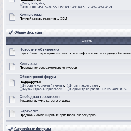
Sony PSP, Vita
,
Nintendo GB/GBC/GBA, DS/DSL/DSi/DSi XL, 2DS/3DS/3DS XL
Компьютеры
Полный спектр различных ЭВМ
Общие форумы
Форум
Новости и объявления
Здесь будет периодически появляться информация по форуму, обновлени
Конкурсы
Проведение всевозможных конкурсов
Общеигровой форум
Подфорумы:
Игровые журналы ( сканы )
,
Игры и аксессуары
,
Музей игровых приставок
Серии игр на различные консоли и PC
Свободная территория
Флудильня, курилка, зона отдыха!
Барахолка
Продажа и обмен игровых приставок, аксессуаров
Служебные форумы