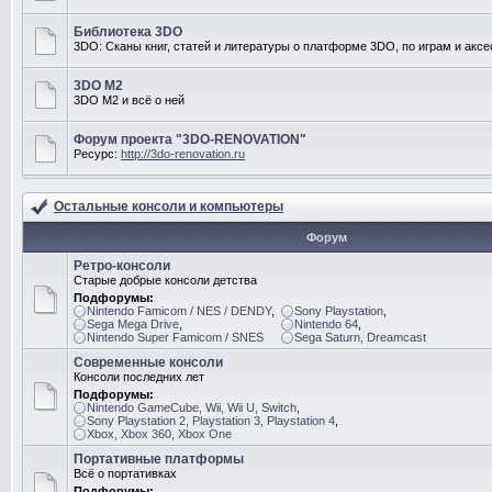
Библиотека 3DO
3DO: Сканы книг, статей и литературы о платформе 3DO, по играм и акс
3DO M2
3DO M2 и всё о ней
Форум проекта "3DO-RENOVATION"
Ресурс:
http://3do-renovation.ru
Остальные консоли и компьютеры
Форум
Ретро-консоли
Старые добрые консоли детства
Подфорумы:
Nintendo Famicom / NES / DENDY
,
Sony Playstation
,
Sega Mega Drive
,
Nintendo 64
,
Nintendo Super Famicom / SNES
Sega Saturn, Dreamcast
Современные консоли
Консоли последних лет
Подфорумы:
Nintendo GameCube, Wii, Wii U, Switch
,
Sony Playstation 2, Playstation 3, Playstation 4
,
Xbox, Xbox 360, Xbox One
Портативные платформы
Всё о портативках
Подфорумы: