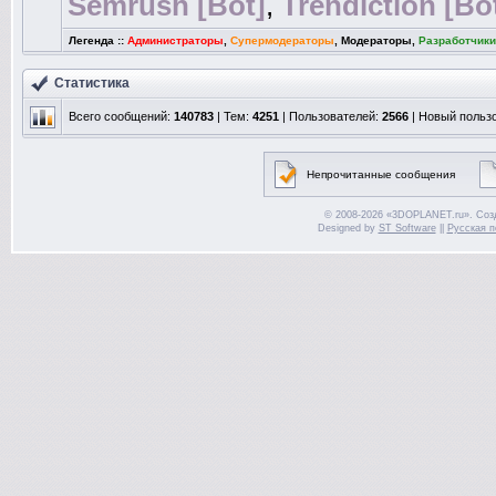
Semrush [Bot]
,
Trendiction [Bo
Легенда ::
Администраторы
,
Супермодераторы
,
Модераторы
,
Разработчики
Статистика
Всего сообщений:
140783
| Тем:
4251
| Пользователей:
2566
| Новый польз
Непрочитанные сообщения
© 2008-2026 «3DOPLANET.ru». Соз
Designed by
ST Software
||
Русская п