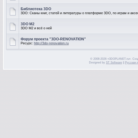
Библиотека 3DO
3DO: Сканы книг, статей и литературы о платформе 3DO, по играм и акс
3DO M2
3DO M2 и всё о ней
Форум проекта "3DO-RENOVATION"
Ресурс:
http://3do-renovation.ru
© 2008-2026 «3DOPLANET.ru». Соз
Designed by
ST Software
||
Русская 