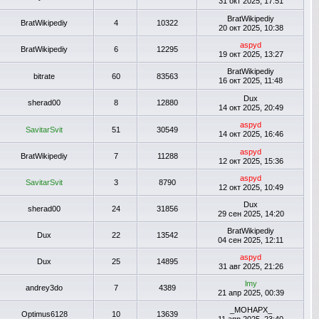
31 окт 2025, 17:51
BratWikipediy
BratWikipediy
4
10322
20 окт 2025, 10:38
aspyd
BratWikipediy
6
12295
19 окт 2025, 13:27
BratWikipediy
bitrate
60
83563
16 окт 2025, 11:48
Dux
sherad00
8
12880
14 окт 2025, 20:49
aspyd
SavitarSvit
51
30549
14 окт 2025, 16:46
aspyd
BratWikipediy
7
11288
12 окт 2025, 15:36
aspyd
SavitarSvit
3
8790
12 окт 2025, 10:49
Dux
sherad00
24
31856
29 сен 2025, 14:20
BratWikipediy
Dux
22
13542
04 сен 2025, 12:11
aspyd
Dux
25
14895
31 авг 2025, 21:26
lmy
andrey3do
7
4389
21 апр 2025, 00:39
_MOHAPX_
Optimus6128
10
13639