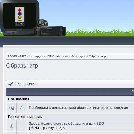
3DOPLANET.ru
»
Форумы
»
3DO Interactive Multiplayer
»
Образы игр
Образы игр
Образы игр
Т
Объявления
Проблемы с регистрацией и/или активацией на форуме
Прилепленные темы
Здесь можно скачать образы игр для 3DO
[
На страницу:
1
,
2
,
3
]