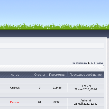
На страницу
1
,
2
,
3
След.
Автор
Ответы
Просмотры
Последнее сообщение
UnSeeN
UnSeeN
0
215468
22 сен 2010, 00:02
Arthur_d
Denstan
61
82921
25 май 2020, 12:30