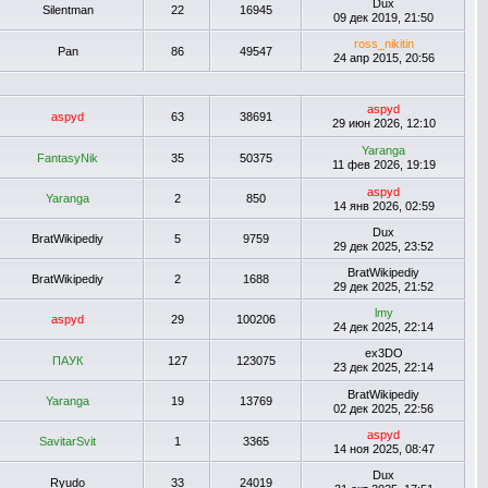
Dux
Silentman
22
16945
09 дек 2019, 21:50
ross_nikitin
Pan
86
49547
24 апр 2015, 20:56
aspyd
aspyd
63
38691
29 июн 2026, 12:10
Yaranga
FantasyNik
35
50375
11 фев 2026, 19:19
aspyd
Yaranga
2
850
14 янв 2026, 02:59
Dux
BratWikipediy
5
9759
29 дек 2025, 23:52
BratWikipediy
BratWikipediy
2
1688
29 дек 2025, 21:52
lmy
aspyd
29
100206
24 дек 2025, 22:14
ex3DO
ПАУК
127
123075
23 дек 2025, 22:14
BratWikipediy
Yaranga
19
13769
02 дек 2025, 22:56
aspyd
SavitarSvit
1
3365
14 ноя 2025, 08:47
Dux
Ryudo
33
24019