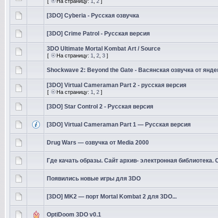
[
На страницу:
1
,
2
]
[3DO] Cyberia - Русская озвучка
[3DO] Crime Patrol - Русская версия
3DO Ultimate Mortal Kombat Art / Source
[
На страницу:
1
,
2
,
3
]
Shockwave 2: Beyond the Gate - Васянская озвучка от янде
[3DO] Virtual Cameraman Part 2 - русская версия
[
На страницу:
1
,
2
]
[3DO] Star Control 2 - Русская версия
[3DO] Virtual Cameraman Part 1 — Русская версия
Drug Wars — озвучка от Media 2000
Где качать образы. Сайт архив- электронная библиотека.
Появились новые игры для 3DO
[3DO] MK2 — порт Mortal Kombat 2 для 3DO...
OptiDoom 3DO v0.1