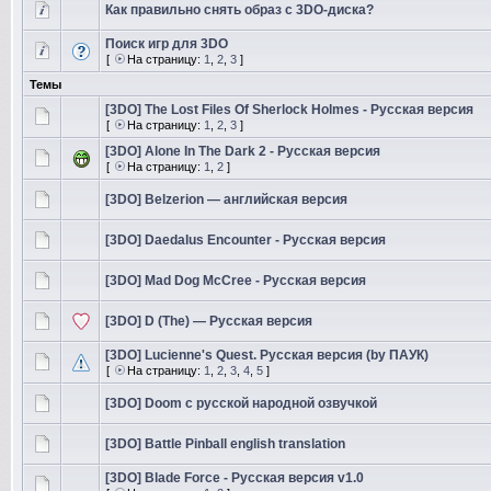
Как правильно снять образ с 3DO-диска?
Поиск игр для 3DO
[
На страницу:
1
,
2
,
3
]
Темы
[3DO] The Lost Files Of Sherlock Holmes - Русская версия
[
На страницу:
1
,
2
,
3
]
[3DO] Alone In The Dark 2 - Русская версия
[
На страницу:
1
,
2
]
[3DO] Belzerion — английская версия
[3DO] Daedalus Encounter - Русская версия
[3DO] Mad Dog McCree - Русская версия
[3DO] D (The) — Русская версия
[3DO] Lucienne's Quest. Русская версия (by ПАУК)
[
На страницу:
1
,
2
,
3
,
4
,
5
]
[3DO] Doom с русской народной озвучкой
[3DO] Battle Pinball english translation
[3DO] Blade Force - Русская версия v1.0