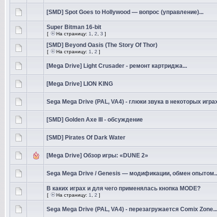
[SMD] Spot Goes to Hollywood — вопрос (управление)...
Super Bitman 16-bit
[
На страницу:
1
,
2
,
3
]
[SMD] Beyond Oasis (The Story Of Thor)
[
На страницу:
1
,
2
]
[Mega Drive] Light Crusader - ремонт картриджа...
[Mega Drive] LION KING
Sega Mega Drive (PAL, VA4) - глюки звука в некоторых игра
[SMD] Golden Axe III - обсуждение
[SMD] Pirates Of Dark Water
[Mega Drive] Обзор игры: «DUNE 2»
Sega Mega Drive / Genesis — модификации, обмен опытом..
В каких играх и для чего применялась кнопка MODE?
[
На страницу:
1
,
2
]
Sega Mega Drive (PAL, VA4) - перезагружается Comix Zone..