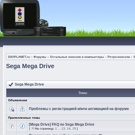
3DOPLANET.ru
»
Форумы
»
Остальные консоли и компьютеры
»
Ретро-консоли
»
Sega Mega Drive
Sega Mega Drive
Темы
Объявления
Проблемы с регистрацией и/или активацией на форуме
Прилепленные темы
[Mega Drive] FAQ по Sega Mega Drive
[
На страницу:
1
...
13
,
14
,
15
]