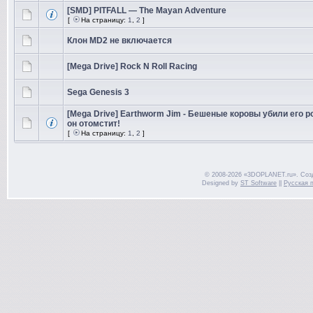
[SMD] PITFALL — The Mayan Adventure
[
На страницу:
1
,
2
]
Клон MD2 не включается
[Mega Drive] Rock N Roll Racing
Sega Genesis 3
[Mega Drive] Earthworm Jim - Бешеные коровы убили его р
он отомстит!
[
На страницу:
1
,
2
]
© 2008-2026 «3DOPLANET.ru». Соз
Designed by
ST Software
||
Русская 