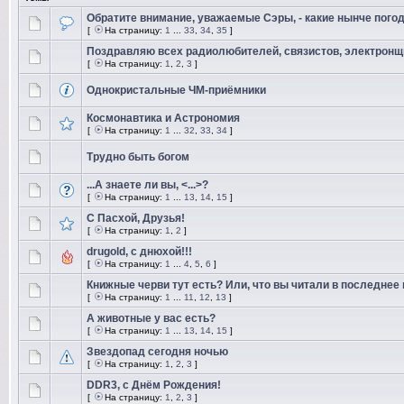
Обратите внимание, уважаемые Сэры, - какие нынче погоды
[
На страницу:
1
...
33
,
34
,
35
]
Поздравляю всех радиолюбителей, связистов, электронщ
[
На страницу:
1
,
2
,
3
]
Однокристальные ЧМ-приёмники
Космонавтика и Астрономия
[
На страницу:
1
...
32
,
33
,
34
]
Трудно быть богом
...А знаете ли вы, <...>?
[
На страницу:
1
...
13
,
14
,
15
]
С Пасхой, Друзья!
[
На страницу:
1
,
2
]
drugold, с днюхой!!!
[
На страницу:
1
...
4
,
5
,
6
]
Книжные черви тут есть? Или, что вы читали в последнее
[
На страницу:
1
...
11
,
12
,
13
]
А животные у вас есть?
[
На страницу:
1
...
13
,
14
,
15
]
Звездопад сегодня ночью
[
На страницу:
1
,
2
,
3
]
DDR3, с Днём Рождения!
[
На страницу:
1
,
2
,
3
]