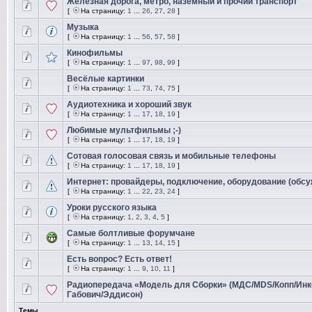
Железная дорога, метро, наземный и прочий транспорт
[
На страницу:
1
...
26
,
27
,
28
]
Музыка
[
На страницу:
1
...
56
,
57
,
58
]
Кинофильмы
[
На страницу:
1
...
97
,
98
,
99
]
Весёлые картинки
[
На страницу:
1
...
73
,
74
,
75
]
Аудиотехника и хороший звук
[
На страницу:
1
...
17
,
18
,
19
]
Любимые мультфильмы ;-)
[
На страницу:
1
...
17
,
18
,
19
]
Сотовая голосовая связь и мобильные телефоны
[
На страницу:
1
...
17
,
18
,
19
]
Интернет: провайдеры, подключение, оборудование (обс
[
На страницу:
1
...
22
,
23
,
24
]
Уроки русского языка
[
На страницу:
1
,
2
,
3
,
4
,
5
]
Самые болтливые форумчане
[
На страницу:
1
...
13
,
14
,
15
]
Есть вопрос? Есть ответ!
[
На страницу:
1
...
9
,
10
,
11
]
Радиопередача «Модель для Сборки» (МДС/MDS/Копп/Инк
Габович/Эддисон)
Темы