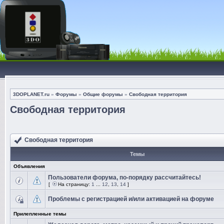
3DOPLANET.ru
»
Форумы
»
Общие форумы
»
Свободная территория
Свободная территория
Свободная территория
Темы
Объявления
Пользователи форума, по-порядку рассчитайтесь!
[
На страницу:
1
...
12
,
13
,
14
]
Проблемы с регистрацией и/или активацией на форуме
Прилепленные темы