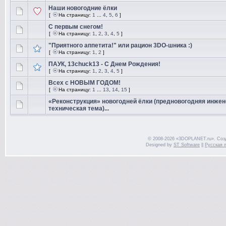
Наши новогодние ёлки
[
На страницу:
1
...
4
,
5
,
6
]
С первым снегом!
[
На страницу:
1
,
2
,
3
,
4
,
5
]
"Приятного аппетита!" или рацион 3DO-шника :)
[
На страницу:
1
,
2
]
ПАУК, 13chuck13 - С Днем Рождения!
[
На страницу:
1
,
2
,
3
,
4
,
5
]
Всех с НОВЫМ ГОДОМ!
[
На страницу:
1
...
13
,
14
,
15
]
«Реконструкция» новогодней ёлки (предновогодняя инжен
техническая тема)...
© 2008-2026 «3DOPLANET.ru». Соз
Designed by
ST Software
||
Русская 