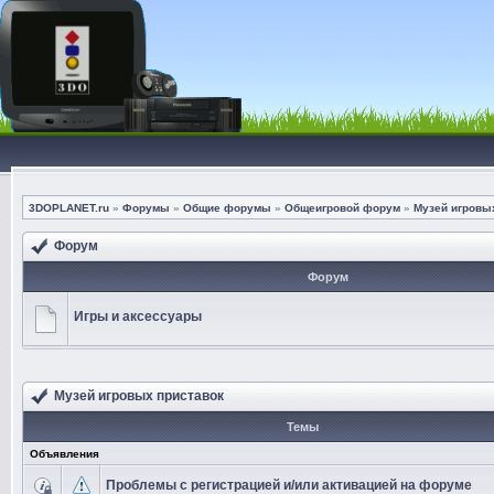
3DOPLANET.ru
»
Форумы
»
Общие форумы
»
Общеигровой форум
»
Музей игровы
Форум
Форум
Игры и аксессуары
Музей игровых приставок
Темы
Объявления
Проблемы с регистрацией и/или активацией на форуме