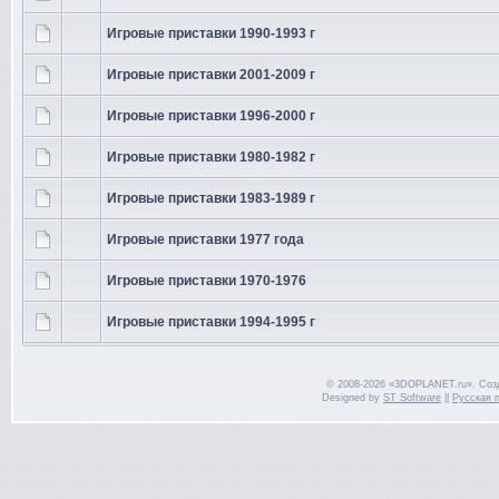
Игровые приставки 1990-1993 г
Игровые приставки 2001-2009 г
Игровые приставки 1996-2000 г
Игровые приставки 1980-1982 г
Игровые приставки 1983-1989 г
Игровые приставки 1977 года
Игровые приставки 1970-1976
Игровые приставки 1994-1995 г
© 2008-2026 «3DOPLANET.ru». Соз
Designed by
ST Software
||
Русская 