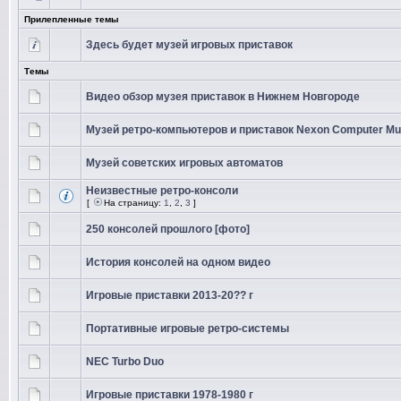
Прилепленные темы
Здесь будет музей игровых приставок
Темы
Видео обзор музея приставок в Нижнем Новгороде
Музей ретро-компьютеров и приставок Nexon Computer M
Музей советских игровых автоматов
Неизвестные ретро-консоли
[
На страницу:
1
,
2
,
3
]
250 консолей прошлого [фото]
История консолей на одном видео
Игровые приставки 2013-20?? г
Портативные игровые ретро-системы
NEC Turbo Duo
Игровые приставки 1978-1980 г