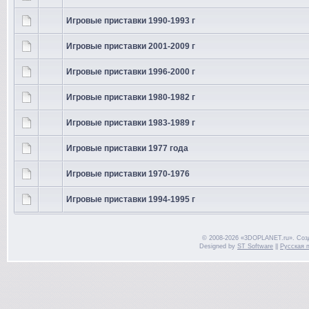
Игровые приставки 1990-1993 г
Игровые приставки 2001-2009 г
Игровые приставки 1996-2000 г
Игровые приставки 1980-1982 г
Игровые приставки 1983-1989 г
Игровые приставки 1977 года
Игровые приставки 1970-1976
Игровые приставки 1994-1995 г
© 2008-2026 «3DOPLANET.ru». Соз
Designed by
ST Software
||
Русская 