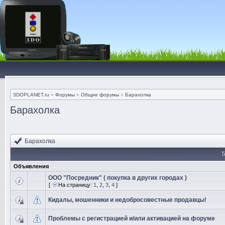
3DOPLANET.ru
»
Форумы
»
Общие форумы
»
Барахолка
Барахолка
Барахолка
Т
Объявления
ООО "Посредник" ( покупка в других городах )
[
На страницу:
1
,
2
,
3
,
4
]
Кидалы, мошенники и недобросовестные продавцы!
Проблемы с регистрацией и/или активацией на форуме