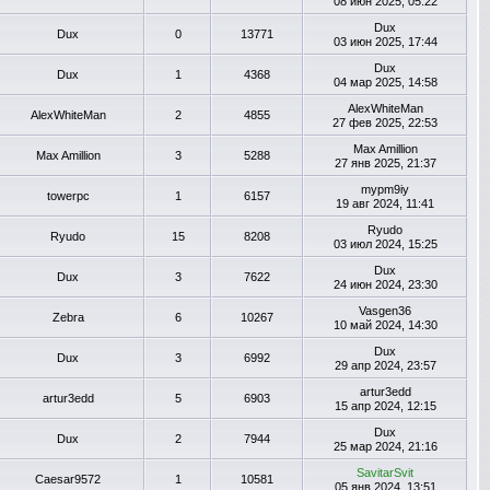
08 июн 2025, 05:22
Dux
Dux
0
13771
03 июн 2025, 17:44
Dux
Dux
1
4368
04 мар 2025, 14:58
AlexWhiteMan
AlexWhiteMan
2
4855
27 фев 2025, 22:53
Max Amillion
Max Amillion
3
5288
27 янв 2025, 21:37
mypm9iy
towerpc
1
6157
19 авг 2024, 11:41
Ryudo
Ryudo
15
8208
03 июл 2024, 15:25
Dux
Dux
3
7622
24 июн 2024, 23:30
Vasgen36
Zebra
6
10267
10 май 2024, 14:30
Dux
Dux
3
6992
29 апр 2024, 23:57
artur3edd
artur3edd
5
6903
15 апр 2024, 12:15
Dux
Dux
2
7944
25 мар 2024, 21:16
SavitarSvit
Caesar9572
1
10581
05 янв 2024, 13:51