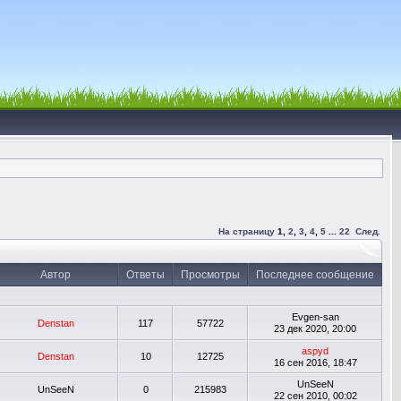
На страницу
1
,
2
,
3
,
4
,
5
...
22
След.
Автор
Ответы
Просмотры
Последнее сообщение
Evgen-san
Denstan
117
57722
23 дек 2020, 20:00
aspyd
Denstan
10
12725
16 сен 2016, 18:47
UnSeeN
UnSeeN
0
215983
22 сен 2010, 00:02