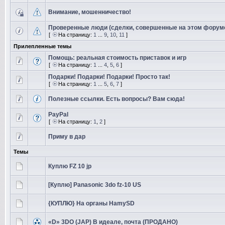
Внимание, мошенничество!
Проверенные люди (сделки, совершенные на этом форум
[
На страницу:
1
...
9
,
10
,
11
]
Прилепленные темы
Помощь: реальная стоимость приставок и игр
[
На страницу:
1
...
4
,
5
,
6
]
Подарки! Подарки! Подарки! Просто так!
[
На страницу:
1
...
5
,
6
,
7
]
Полезные ссылки. Есть вопросы? Вам сюда!
PayPal
[
На страницу:
1
,
2
]
Приму в дар
Темы
Куплю FZ 10 jp
[Куплю] Panasonic 3do fz-10 US
{КУПЛЮ} На органы HamySD
«D» 3DO (JAP) В идеале, почта (ПРОДАНО)