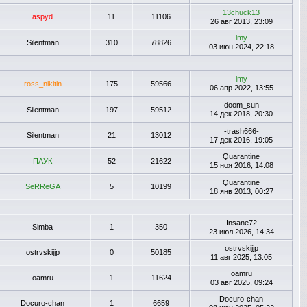
13chuck13
aspyd
11
11106
26 авг 2013, 23:09
lmy
Silentman
310
78826
03 июн 2024, 22:18
lmy
ross_nikitin
175
59566
06 апр 2022, 13:55
doom_sun
Silentman
197
59512
14 дек 2018, 20:30
-trash666-
Silentman
21
13012
17 дек 2016, 19:05
Quarantine
ПАУК
52
21622
15 ноя 2016, 14:08
Quarantine
SeRReGA
5
10199
18 янв 2013, 00:27
Insane72
Simba
1
350
23 июл 2026, 14:34
ostrvskijjp
ostrvskijjp
0
50185
11 авг 2025, 13:05
oamru
oamru
1
11624
03 авг 2025, 09:24
Docuro-chan
Docuro-chan
1
6659