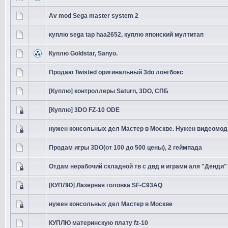
Av mod Sega master system 2
куплю sega tap haa2652, куплю японский мултитап
Куплю Goldstar, Sanyo.
Продаю Twisted оригинальный 3do лонгбокс
[Куплю] контроллеры Saturn, 3DO, СПБ
[Куплю] 3DO FZ-10 ODE
нужен консольных дел Мастер в Москве. Нужен видеомод
Продам игры 3DO(от 100 до 500 цены), 2 геймпада
Отдам нерабочий складной тв с двд и играми аля "Денди"
[КУПЛЮ] Лазерная головка SF-C93AQ
нужен консольных дел Мастер в Москве
КУПЛЮ материнскую плату fz-10