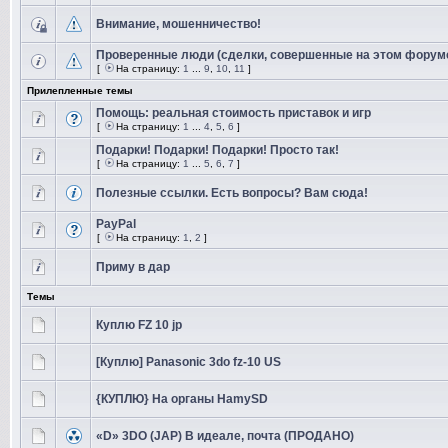
Внимание, мошенничество!
Проверенные люди (сделки, совершенные на этом форум
[
На страницу:
1
...
9
,
10
,
11
]
Прилепленные темы
Помощь: реальная стоимость приставок и игр
[
На страницу:
1
...
4
,
5
,
6
]
Подарки! Подарки! Подарки! Просто так!
[
На страницу:
1
...
5
,
6
,
7
]
Полезные ссылки. Есть вопросы? Вам сюда!
PayPal
[
На страницу:
1
,
2
]
Приму в дар
Темы
Куплю FZ 10 jp
[Куплю] Panasonic 3do fz-10 US
{КУПЛЮ} На органы HamySD
«D» 3DO (JAP) В идеале, почта (ПРОДАНО)