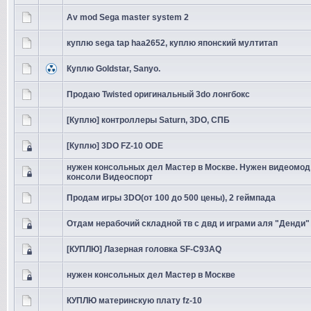
Av mod Sega master system 2
куплю sega tap haa2652, куплю японский мултитап
Куплю Goldstar, Sanyo.
Продаю Twisted оригинальный 3do лонгбокс
[Куплю] контроллеры Saturn, 3DO, СПБ
[Куплю] 3DO FZ-10 ODE
нужен консольных дел Мастер в Москве. Нужен видеомод
консоли Видеоспорт
Продам игры 3DO(от 100 до 500 цены), 2 геймпада
Отдам нерабочий складной тв с двд и играми аля "Денди"
[КУПЛЮ] Лазерная головка SF-C93AQ
нужен консольных дел Мастер в Москве
КУПЛЮ материнскую плату fz-10