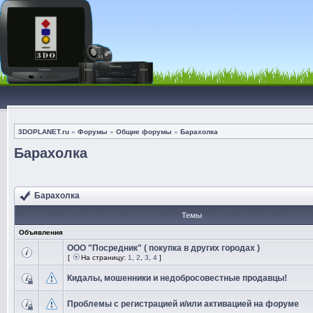
3DOPLANET.ru
»
Форумы
»
Общие форумы
»
Барахолка
Барахолка
Барахолка
Темы
Объявления
ООО "Посредник" ( покупка в других городах )
[
На страницу:
1
,
2
,
3
,
4
]
Кидалы, мошенники и недобросовестные продавцы!
Проблемы с регистрацией и/или активацией на форуме