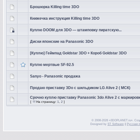
Брошюрка Killing time 3DO
Книжечка инструкция Killing time 3DO
Куплю DOOM для 3DO — штамповку пиратскую...
Диски японские на Panasonic 3DO
[Куплю] Геймпад Goldstar 3DO + Короб Goldstar 3DO
Куплю мертвые SF-92.5
Sanyo - Panasonic продажа
Продаю приставку 3Do с шильдиком LG Alive 2 ( МСК)
Срочно куплю приставку Panasonic 3do Alive 2 с маркировк
[
На страницу:
1
,
2
]
© 2008-2026 «3DOPLANET.ru». Соз
Designed by
ST Software
||
Русская 