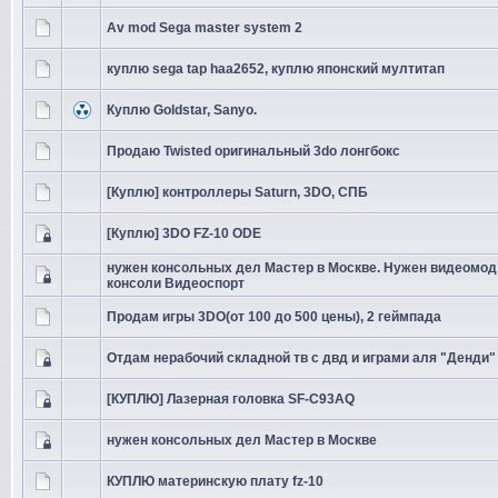
Av mod Sega master system 2
куплю sega tap haa2652, куплю японский мултитап
Куплю Goldstar, Sanyo.
Продаю Twisted оригинальный 3do лонгбокс
[Куплю] контроллеры Saturn, 3DO, СПБ
[Куплю] 3DO FZ-10 ODE
нужен консольных дел Мастер в Москве. Нужен видеомод
консоли Видеоспорт
Продам игры 3DO(от 100 до 500 цены), 2 геймпада
Отдам нерабочий складной тв с двд и играми аля "Денди"
[КУПЛЮ] Лазерная головка SF-C93AQ
нужен консольных дел Мастер в Москве
КУПЛЮ материнскую плату fz-10