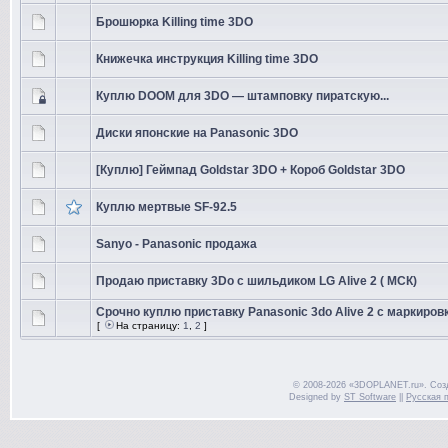
Брошюрка Killing time 3DO
Книжечка инструкция Killing time 3DO
Куплю DOOM для 3DO — штамповку пиратскую...
Диски японские на Panasonic 3DO
[Куплю] Геймпад Goldstar 3DO + Короб Goldstar 3DO
Куплю мертвые SF-92.5
Sanyo - Panasonic продажа
Продаю приставку 3Do с шильдиком LG Alive 2 ( МСК)
Срочно куплю приставку Panasonic 3do Alive 2 с маркировк
[
На страницу:
1
,
2
]
© 2008-2026 «3DOPLANET.ru». Соз
Designed by
ST Software
||
Русская 