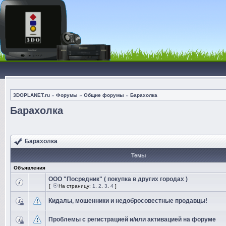
3DOPLANET.ru
»
Форумы
»
Общие форумы
»
Барахолка
Барахолка
Барахолка
Темы
Объявления
ООО "Посредник" ( покупка в других городах )
[
На страницу:
1
,
2
,
3
,
4
]
Кидалы, мошенники и недобросовестные продавцы!
Проблемы с регистрацией и/или активацией на форуме