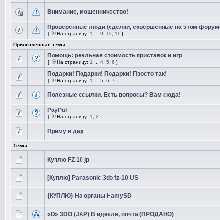
Внимание, мошенничество!
Проверенные люди (сделки, совершенные на этом форум
[
На страницу:
1
...
9
,
10
,
11
]
Прилепленные темы
Помощь: реальная стоимость приставок и игр
[
На страницу:
1
...
4
,
5
,
6
]
Подарки! Подарки! Подарки! Просто так!
[
На страницу:
1
...
5
,
6
,
7
]
Полезные ссылки. Есть вопросы? Вам сюда!
PayPal
[
На страницу:
1
,
2
]
Приму в дар
Темы
Куплю FZ 10 jp
[Куплю] Panasonic 3do fz-10 US
{КУПЛЮ} На органы HamySD
«D» 3DO (JAP) В идеале, почта (ПРОДАНО)