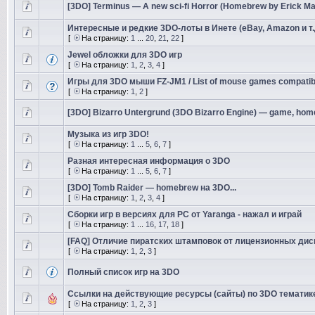
[3DO] Terminus — A new sci-fi Horror (Homebrew by Erick M
Интересные и редкие 3DO-лоты в Инете (eBay, Amazon и т.
[
На страницу:
1
...
20
,
21
,
22
]
Jewel обложки для 3DO игр
[
На страницу:
1
,
2
,
3
,
4
]
Игры для 3DO мыши FZ-JM1 / List of mouse games compatibl
[
На страницу:
1
,
2
]
[3DO] Bizarro Untergrund (3DO Bizarro Engine) — game, home
Музыка из игр 3DO!
[
На страницу:
1
...
5
,
6
,
7
]
Разная интересная информация о 3DO
[
На страницу:
1
...
5
,
6
,
7
]
[3DO] Tomb Raider — homebrew на 3DO...
[
На страницу:
1
,
2
,
3
,
4
]
Сборки игр в версиях для PC от Yaranga - нажал и играй
[
На страницу:
1
...
16
,
17
,
18
]
[FAQ] Отличие пиратских штамповок от лицензионных дис
[
На страницу:
1
,
2
,
3
]
Полный список игр на 3DO
Ссылки на действующие ресурсы (сайты) по 3DO тематик
[
На страницу:
1
,
2
,
3
]