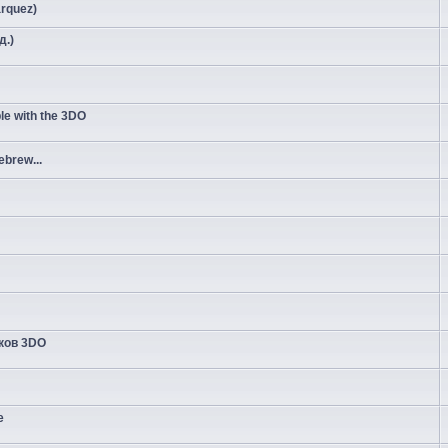
arquez)
д.)
e with the 3DO
brew...
ков 3DO
е