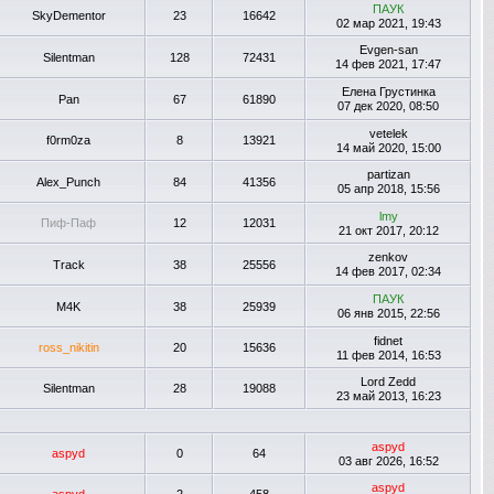
ПАУК
SkyDementor
23
16642
02 мар 2021, 19:43
Evgen-san
Silentman
128
72431
14 фев 2021, 17:47
Елена Грустинка
Pan
67
61890
07 дек 2020, 08:50
vetelek
f0rm0za
8
13921
14 май 2020, 15:00
partizan
Alex_Punch
84
41356
05 апр 2018, 15:56
lmy
Пиф-Паф
12
12031
21 окт 2017, 20:12
zenkov
Track
38
25556
14 фев 2017, 02:34
ПАУК
M4K
38
25939
06 янв 2015, 22:56
fidnet
ross_nikitin
20
15636
11 фев 2014, 16:53
Lord Zedd
Silentman
28
19088
23 май 2013, 16:23
aspyd
aspyd
0
64
03 авг 2026, 16:52
aspyd