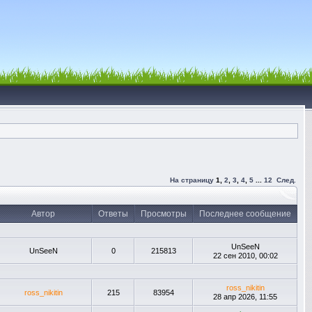
На страницу
1
,
2
,
3
,
4
,
5
...
12
След.
Автор
Ответы
Просмотры
Последнее сообщение
UnSeeN
UnSeeN
0
215813
22 сен 2010, 00:02
ross_nikitin
ross_nikitin
215
83954
28 апр 2026, 11:55