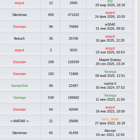
lmy
aspyd
12
2669
29 мар 2026, 18:18
aspyd
Silentman
655
471032
24 фев 2026, 10:03
w3040
Denstan
96
75899
31 янв 2026, 09:02
aspyd
flintus5
35
25708
16 дек 2025, 12:28
aspyd
aspyd
2
3020
23 ноя 2025, 00:53
Мария Бланш
Denstan
199
128339
29 сен 2025, 23:24
Yaranga
Denstan
183
71868
08 май 2025, 12:51
sasha 5
SavitarSvit
99
22487
30 янв 2024, 07:53
Yaranga
Yaranga
539
186682
11 июн 2023, 11:50
aspyd
Denstan
64
42046
29 янв 2023, 18:09
ross_nikitin
-= AVATAR =-
21
25689
27 фев 2022, 16:18
Alexnet
Silentman
65
41459
24 окт 2021, 12:59