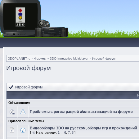
3DOPLANET.ru
»
Форумы
»
3DO Interactive Multiplayer
»
Игровой форум
Игровой форум
Игровой форум
Т
Объявления
Проблемы с регистрацией и/или активацией на форуме
Прилепленные темы
Видеообзоры 3DO на русском, обзоры игр и прохождений
[
На страницу:
1
...
6
,
7
,
8
]