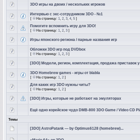
3DO игры на двоих / нескольких игроков
Интервью с экс-сотрудником 3DO - №1
[
На страницу:
1
,
2
,
3
,
4
,
5
]
Помогите вспомнить игру для 3DO!
[
На страницу:
1
,
2
,
3
]
Игры японского региона / парные названия игр
Обложки 3DO игр под DVDbox
[
На страницу:
1
,
2
,
3
]
[3DO] Модели, регион, комплектация, продажа приставок у 
3DO Homebrew games - игры от blabla
[
На страницу:
1
,
2
]
Для каких игр 3DO нужны читы?
[
На страницу:
1
,
2
]
[3DO] Игры, которые не работают на эмуляторах
Ещё одно корейское чудо DMB-800 3DO Game / Video CD Pl
Темы
[3DO] AstroPatank — by Optimus6128 (homebrew)...