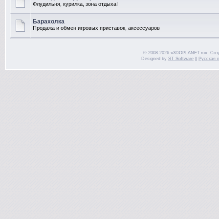
Флудильня, курилка, зона отдыха!
Барахолка
Продажа и обмен игровых приставок, аксессуаров
© 2008-2026 «3DOPLANET.ru». Соз
Designed by
ST Software
||
Русская 