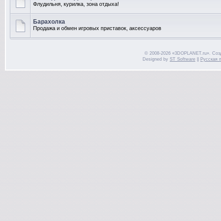
Флудильня, курилка, зона отдыха!
Барахолка
Продажа и обмен игровых приставок, аксессуаров
© 2008-2026 «3DOPLANET.ru». Соз
Designed by
ST Software
||
Русская 