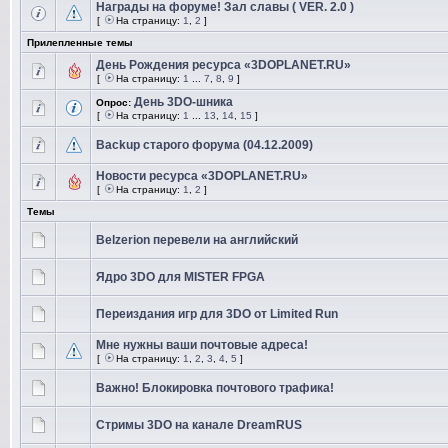
Награды на форуме! Зал славы ( VER. 2.0 )
[
На страницу:
1
,
2
]
Прилепленные темы
День Рождения ресурса «3DOPLANET.RU»
[
На страницу:
1
...
7
,
8
,
9
]
День 3DO-шника
Опрос:
[
На страницу:
1
...
13
,
14
,
15
]
Backup старого форума (04.12.2009)
Новости ресурса «3DOPLANET.RU»
[
На страницу:
1
,
2
]
Темы
Belzerion перевели на английский
Ядро 3DO для MISTER FPGA
Переиздания игр для 3DO от Limited Run
Мне нужны ваши почтовые адреса!
[
На страницу:
1
,
2
,
3
,
4
,
5
]
Важно! Блокировка почтового трафика!
Стримы 3DO на канале DreamRUS