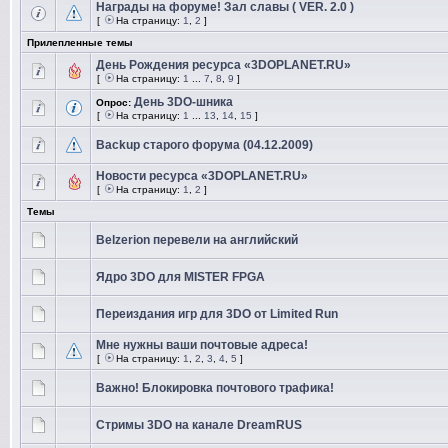
Награды на форуме! Зал славы ( VER. 2.0 )
[
На страницу:
1
,
2
]
Прилепленные темы
День Рождения ресурса «3DOPLANET.RU»
[
На страницу:
1
...
7
,
8
,
9
]
День 3DO-шника
Опрос:
[
На страницу:
1
...
13
,
14
,
15
]
Backup старого форума (04.12.2009)
Новости ресурса «3DOPLANET.RU»
[
На страницу:
1
,
2
]
Темы
Belzerion перевели на английский
Ядро 3DO для MISTER FPGA
Переиздания игр для 3DO от Limited Run
Мне нужны ваши почтовые адреса!
[
На страницу:
1
,
2
,
3
,
4
,
5
]
Важно! Блокировка почтового трафика!
Стримы 3DO на канале DreamRUS