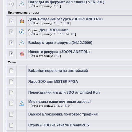
Награды на форуме! Зал славы ( VER. 2.0 )
[
На страницу:
1
,
2
]
Прилепленные темы
День Рождения ресурса «3DOPLANET.RU»
[
На страницу:
1
...
7
,
8
,
9
]
День 3DO-шника
Опрос:
[
На страницу:
1
...
13
,
14
,
15
]
Backup старого форума (04.12.2009)
Новости ресурса «3DOPLANET.RU»
[
На страницу:
1
,
2
]
Темы
Belzerion перевели на английский
Ядро 3DO для MISTER FPGA
Переиздания игр для 3DO от Limited Run
Мне нужны ваши почтовые адреса!
[
На страницу:
1
,
2
,
3
,
4
,
5
]
Важно! Блокировка почтового трафика!
Стримы 3DO на канале DreamRUS