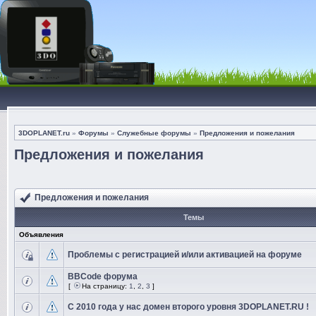
3DOPLANET.ru
»
Форумы
»
Служебные форумы
»
Предложения и пожелания
Предложения и пожелания
Предложения и пожелания
Темы
Объявления
Проблемы с регистрацией и/или активацией на форуме
BBCode форума
[
На страницу:
1
,
2
,
3
]
С 2010 года у наc домен второго уровня 3DOPLANET.RU !