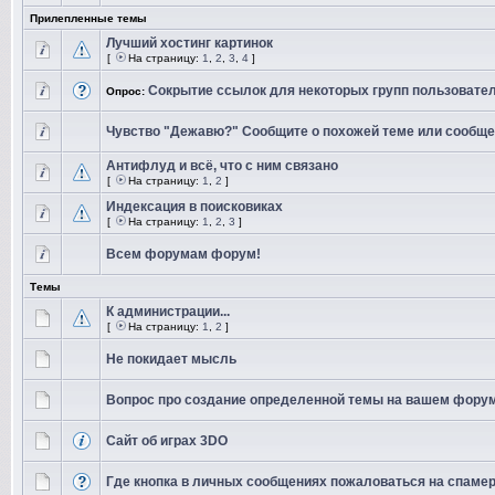
Прилепленные темы
Лучший хостинг картинок
[
На страницу:
1
,
2
,
3
,
4
]
Сокрытие ссылок для некоторых групп пользовате
Опрос:
Чувство "Дежавю?" Сообщите о похожей теме или сообще
Антифлуд и всё, что с ним связано
[
На страницу:
1
,
2
]
Индексация в поисковиках
[
На страницу:
1
,
2
,
3
]
Всем форумам форум!
Темы
К администрации...
[
На страницу:
1
,
2
]
Не покидает мысль
Вопрос про создание определенной темы на вашем фору
Сайт об играх 3DO
Где кнопка в личных сообщениях пожаловаться на спаме