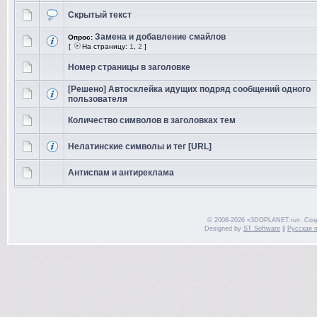
Скрытый текст
Замена и добавление смайлов
Опрос:
[
На страницу:
1
,
2
]
Номер страницы в заголовке
[Решено] Автосклейка идущих подряд сообщений одного
пользователя
Количество символов в заголовках тем
Нелатинские символы и тег [URL]
Антиспам и антиреклама
© 2008-2026 «3DOPLANET.ru». Соз
Designed by
ST Software
||
Русская 