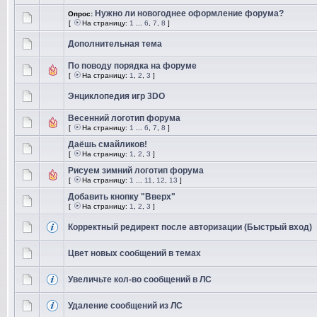
Нужно ли новогоднее оформление форума?
Опрос:
[
На страницу:
1
...
6
,
7
,
8
]
Дополнительная тема
По поводу порядка на форуме
[
На страницу:
1
,
2
,
3
]
Энциклопедия игр 3DO
Весенний логотип форума
[
На страницу:
1
...
6
,
7
,
8
]
Даёшь смайликов!
[
На страницу:
1
,
2
,
3
]
Рисуем зимний логотип форума
[
На страницу:
1
...
11
,
12
,
13
]
Добавить кнопку "Вверх"
[
На страницу:
1
,
2
,
3
]
Корректный редирект после авторизации (Быстрый вход)
Цвет новых сообщений в темах
Увеличьте кол-во сообщений в ЛС
Удаление сообщений из ЛС