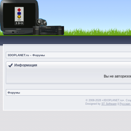
3DOPLANET.ru
»
Форумы
Информация
Вы не авторизо
Форумы
© 2008-2026 «3DOPLANET.ru». Соз
Designed by
ST Software
||
Русская 