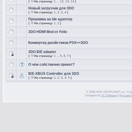
[
На страницу:
1
...
12
,
13
,
14
]
Новый загрузчик для 3DO
[
На страницу:
1
,
2
,
3
,
4
]
Прошивка на ide адаптер
[
На страницу:
1
,
2
]
3DO HDMI Mod от Felix
Конвертер джойстиков PSX=>3DO
3DO IDE adapter
[
На страницу:
1
...
5
,
6
,
7
]
О чём собственно проект?
IDE-ХBUS Controller для 3DO
[
На страницу:
1
,
2
,
3
,
4
,
5
]
© 2008-2026 «3DOPLANET.ru». Соз
Designed by
ST Software
||
Русская 