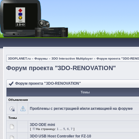
3DOPLANET.ru
»
Форумы
»
3DO Interactive Multiplayer
»
Форум проекта "3DO-REN
Форум проекта "3DO-RENOVATION"
Форум проекта "3DO-RENOVATION"
Темы
Объявления
Проблемы с регистрацией и/или активацией на форуме
Темы
3DO ODE mini
[
На страницу:
1
...
5
,
6
,
7
]
3DO USB Host Controller for FZ-10