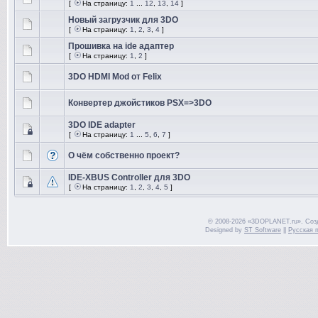
[
На страницу:
1
...
12
,
13
,
14
]
Новый загрузчик для 3DO
[
На страницу:
1
,
2
,
3
,
4
]
Прошивка на ide адаптер
[
На страницу:
1
,
2
]
3DO HDMI Mod от Felix
Конвертер джойстиков PSX=>3DO
3DO IDE adapter
[
На страницу:
1
...
5
,
6
,
7
]
О чём собственно проект?
IDE-ХBUS Controller для 3DO
[
На страницу:
1
,
2
,
3
,
4
,
5
]
© 2008-2026 «3DOPLANET.ru». Соз
Designed by
ST Software
||
Русская 