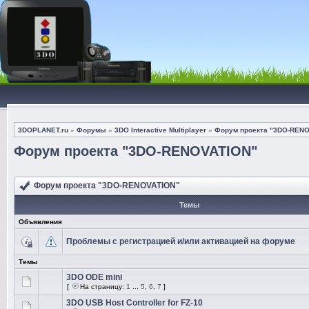
3DOPLANET.ru
»
Форумы
»
3DO Interactive Multiplayer
»
Форум проекта "3DO-REN
Форум проекта "3DO-RENOVATION"
Форум проекта "3DO-RENOVATION"
Темы
Объявления
Проблемы с регистрацией и/или активацией на форуме
Темы
3DO ODE mini
[
На страницу:
1
...
5
,
6
,
7
]
3DO USB Host Controller for FZ-10