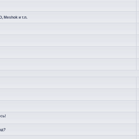
 Meshok и т.п.
сь!
од?