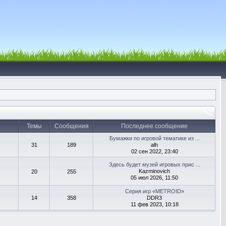
Темы
Сообщения
Последнее сообщение
Бумажки по игровой тематике из ...
31
189
alh
02 сен 2022, 23:40
Здесь будет музей игровых прис ...
Kazminovich
20
255
05 июл 2026, 11:50
Серия игр «METROID»
14
358
DDR3
11 фев 2023, 10:18