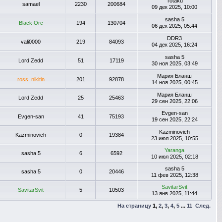
Totaku
samael
2230
200684
09 дек 2025, 10:00
sasha 5
Black Orc
194
130704
06 дек 2025, 05:44
DDR3
vali0000
219
84093
04 дек 2025, 16:24
sasha 5
Lord Zedd
51
17119
30 ноя 2025, 03:49
Мария Бланш
ross_nikitin
201
92878
14 ноя 2025, 00:45
Мария Бланш
Lord Zedd
25
25463
29 сен 2025, 22:06
Evgen-san
Evgen-san
41
75193
19 сен 2025, 22:24
Kazminovich
Kazminovich
0
19384
23 июл 2025, 10:55
Yaranga
sasha 5
6
6592
10 июл 2025, 02:18
sasha 5
sasha 5
0
20446
11 фев 2025, 12:38
SavitarSvit
SavitarSvit
5
10503
13 янв 2025, 11:44
На страницу
1
,
2
,
3
,
4
,
5
...
11
След.