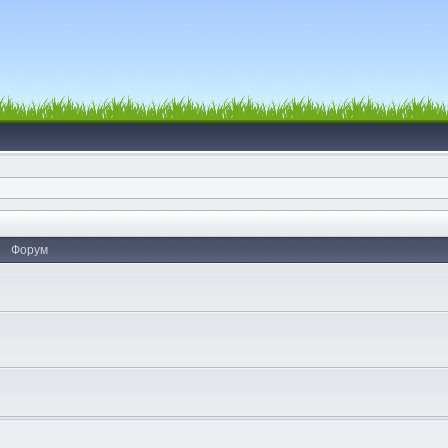
Форум