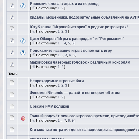
Японские слова в играх и их перевод
[
На страницу:
1
,
2
]
Кидалы, мошенники, подозрительные объявления на AVITO,
Ютуб канал "Игровой историк" о редких ретро играх!
[
На страницу:
1
,
2
,
3
]
Цикл Обзоров "Игры с распродаж" и "Ретромания"
[
На страницу:
1
...
4
,
5
,
6
]
Подскажите название игры / вспомнить игру
[
На страницу:
1
,
2
,
3
,
4
,
5
]
Маркировки лазерных головок к различным консолям
[
На страницу:
1
,
2
]
Темы
Непроходимые игровые баги
[
На страницу:
1
,
2
,
3
]
Феномен Nintendo — давайте поговорим об этом
[
На страницу:
1
,
2
]
Upscale FMV роликов
Точный подсчёт личного игрового времени, присоединяйте
[
На страницу:
1
...
7
,
8
,
9
]
Кто сколько потратил денег на видеоигры за прошедший г