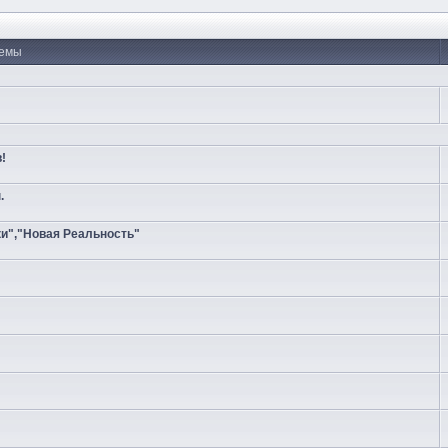
емы
!
.
ки","Новая Реальность"