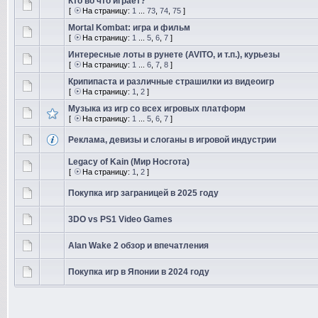
Кто во что играет?
[
На страницу:
1
...
73
,
74
,
75
]
Mortal Kombat: игра и фильм
[
На страницу:
1
...
5
,
6
,
7
]
Интересные лоты в рунете (AVITO, и т.п.), курьезы
[
На страницу:
1
...
6
,
7
,
8
]
Крипипаста и различные страшилки из видеоигр
[
На страницу:
1
,
2
]
Музыка из игр со всех игровых платформ
[
На страницу:
1
...
5
,
6
,
7
]
Реклама, девизы и слоганы в игровой индустрии
Legacy of Kain (Мир Носгота)
[
На страницу:
1
,
2
]
Покупка игр заграницей в 2025 году
3DO vs PS1 Video Games
Alan Wake 2 обзор и впечатления
Покупка игр в Японии в 2024 году