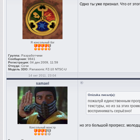
Одно ты уже признал. Что от этого
Я консольный бог
Группа:
Разработчики
Сообщения:
9841
Регистрация:
04 дек 2009, 11:59
Откуда:
Сочи
Модель 3DO:
Panasonic FZ-10 NTSC-U
14 окт 2011, 23:04
samael
Onizuka писал(а):
пожалуй единственным прогр
текстуры, но из за этих гро
воспринимать серьёзно!
но это большой прогресс. молодц
Консольный монстр