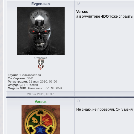
Evgen-san
Versus
а в эмуляторе
4DO
тоже спрайты
Старожил
Группа:
Пользователи
Сообщения:
5841
Регистрация:
21 июн 2010, 06:50
Откуда:
ДНР Россия
Модель 3DO:
Panasonic FZ-1 NTSC-U
20 окт 2011, 10:37
Versus
Не знаю, не проверял. Он у меня