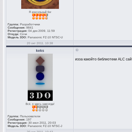
Я консольный бог
Группа:
Разработчики
Сообщения:
9841
Регистрация:
04 дек 2009, 11:59
Откуда:
Сочи
Модель 3DO:
Panasonic FZ-10 NTSC-U
20 окт 2011, 10:38
keks
изза какойто библиотеки ALC са
Всё, я здесь навсегда!
Группа:
Пользователи
Сообщения:
197
Регистрация:
30 июл 2011, 20:03
Модель 3DO:
Panasonic FZ-10 NTSC-J
20 окт 2011, 10:43