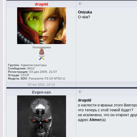
drugold
Onizuka
О чём?
Техподдержка
Группа:
Администраторы
Сообщения:
9610
Регистрация:
03 дек 2009, 21:07
Откуда:
СССР
Модель 3DO:
Panasonic FZ-10 NTSC-U
20 окт 2011, 10:12
Evgen-san
drugold
о наглости и вранье этого Виктор
что теперь с этой темой будет?
не исключено, что он откроет др
адрес
Altmer
(а)