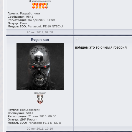
Я консольный бог
Группа:
Разработчики
Сообщения:
9841
Регистрация:
04 дек 2009, 11:59
Откуда:
Сочи
Модель 3DO:
Panasonic FZ-10 NTSC-U
20 окт 2011, 09:58
Evgen-san
вобщем это то о чём я говорил
Старожил
Группа:
Пользователи
Сообщения:
5841
Регистрация:
21 июн 2010, 06:50
Откуда:
ДНР Россия
Модель 3DO:
Panasonic FZ-1 NTSC-U
20 окт 2011, 10:10