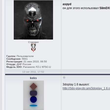
aspyd
он для этого использовал
SlimDX
Старожил
Группа:
Пользователи
Сообщения:
5841
Регистрация:
21 июн 2010, 06:50
Откуда:
ДНР Россия
Модель 3DO:
Panasonic FZ-1 NTSC-U
13 окт 2011, 17:52
keks
3doplay 1.6 вышел:
http://3do-play.do.am/3doplay_1.6.r