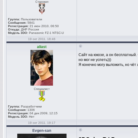
Старожил
Группа:
Пользователи
Сообщения:
5841
Регистрация:
21 июн 2010, 06:50
Откуда:
ДНР Россия
Модель 3DO:
Panasonic FZ-1 NTSC-U
19 окт 2011, 18:46
aliast
Сайт на юкозе, а он бесплатный. 
но мог не успеть)))
Я конечно могу выложить, но чёт 
Специалист
Группа:
Разработчики
Сообщения:
1306
Регистрация:
04 дек 2009, 12:15
Модель 3DO:
Нет
19 окт 2011, 19:17
Evgen-san