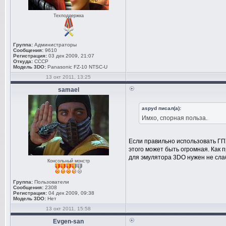
Техподдержка
Группа:
Администраторы
Сообщения:
9610
Регистрация:
03 дек 2009, 21:07
Откуда:
СССР
Модель 3DO:
Panasonic FZ-10 NTSC-U
13 окт 2011, 13:25
samael
aspyd писал(а):
Имхо, спорная польза.
Если правильно использовать ГП
этого может быть огромная. Как 
для эмулятора 3DO нужен не сла
Консольный монстр
Группа:
Пользователи
Сообщения:
2308
Регистрация:
04 дек 2009, 09:38
Модель 3DO:
Нет
13 окт 2011, 15:58
Evgen-san