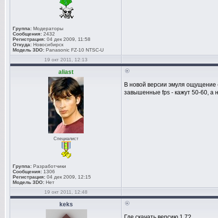
Группа:
Модераторы
Сообщения:
2432
Регистрация:
04 дек 2009, 11:58
Откуда:
Новосибирск
Модель 3DO:
Panasonic FZ-10 NTSC-U
19 окт 2011, 12:13
aliast
В новой версии эмуля ощущение с
завышенные fps - кажут 50-60, а н
Специалист
Группа:
Разработчики
Сообщения:
1306
Регистрация:
04 дек 2009, 12:15
Модель 3DO:
Нет
19 окт 2011, 12:48
keks
Где скачать версию 1.7?