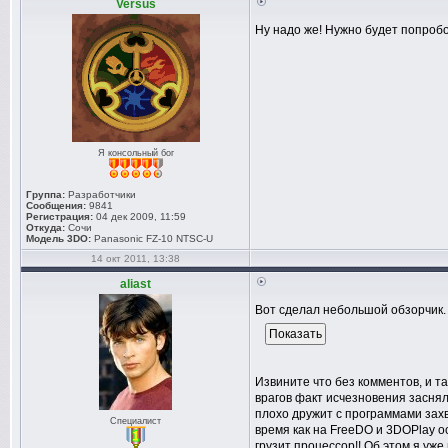
Versus
Ну надо же! Нужно будет попробо
Я консольный бог
Группа:
Разработчики
Сообщения:
9841
Регистрация:
04 дек 2009, 11:59
Откуда:
Сочи
Модель 3DO:
Panasonic FZ-10 NTSC-U
14 окт 2011, 13:38
aliast
Вот сделал небольшой обзорчик. 
Извините что без комментов, и та
врагов факт исчезновения заснялс
плохо дружит с программами захва
Специалист
время как на FreeDO и 3DOPlay ос
грузит процессор!! Об этом я уже