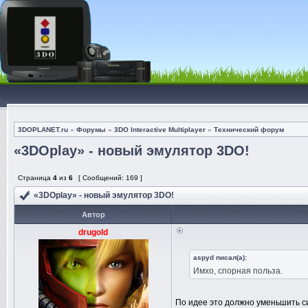
3DOPLANET.ru
»
Форумы
»
3DO Interactive Multiplayer
»
Технический форум
«3DOplay» - новый эмулятор 3DO!
Страница
4
из
6
[ Сообщений: 169 ]
«3DOplay» - новый эмулятор 3DO!
Автор
drugold
aspyd писал(а):
Имхо, спорная польза.
По идее это должно уменьшить с