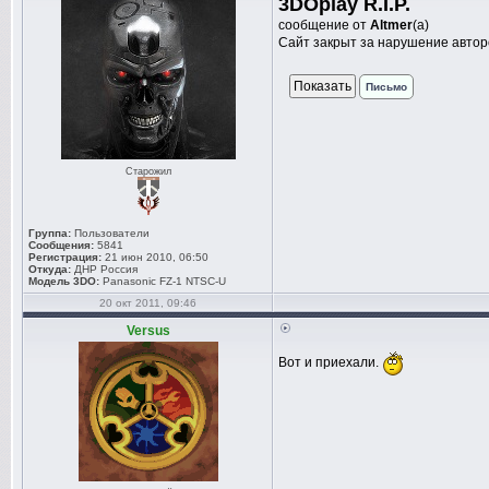
3DOplay R.I.P.
сообщение от
Altmer
(а)
Сайт закрыт за нарушение авторс
Письмо
Старожил
Группа:
Пользователи
Сообщения:
5841
Регистрация:
21 июн 2010, 06:50
Откуда:
ДНР Россия
Модель 3DO:
Panasonic FZ-1 NTSC-U
20 окт 2011, 09:46
Versus
Вот и приехали.