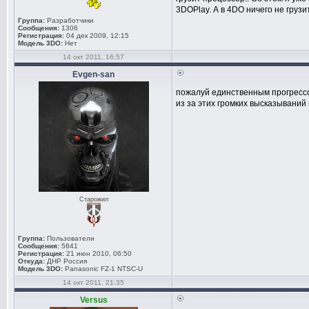
3DOPlay. А в 4DO ничего не грузи
Группа:
Разработчики
Сообщения:
1306
Регистрация:
04 дек 2009, 12:15
Модель 3DO:
Нет
14 окт 2011, 16:57
Evgen-san
пожалуй единственным прогрессом
из за этих громких высказываний
Старожил
Группа:
Пользователи
Сообщения:
5841
Регистрация:
21 июн 2010, 06:50
Откуда:
ДНР Россия
Модель 3DO:
Panasonic FZ-1 NTSC-U
14 окт 2011, 21:35
Versus