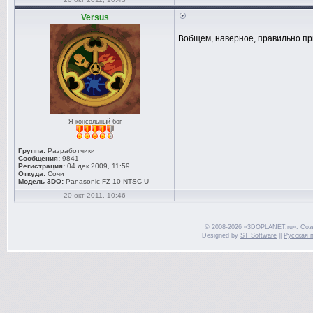
Versus
Вобщем, наверное, правильно пр
Я консольный бог
Группа:
Разработчики
Сообщения:
9841
Регистрация:
04 дек 2009, 11:59
Откуда:
Сочи
Модель 3DO:
Panasonic FZ-10 NTSC-U
20 окт 2011, 10:46
© 2008-2026 «3DOPLANET.ru». Соз
Designed by
ST Software
||
Русская 