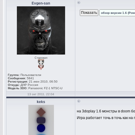
Evgen-san
обзор версии 1.6 (Pow
Старожил
Группа:
Пользователи
Сообщения:
5841
Регистрация:
21 июн 2010, 06:50
Откуда:
ДНР Россия
Модель 3DO:
Panasonic FZ-1 NTSC-U
13 окт 2011, 22:04
keks
на 3doplay 1.6 монстры в doom б
Игра работает точь в точь как на 