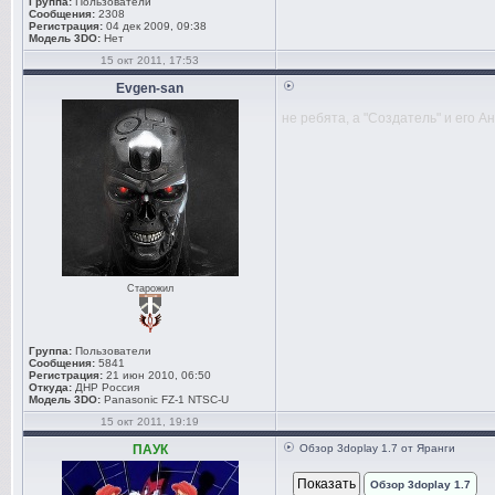
Группа:
Пользователи
Сообщения:
2308
Регистрация:
04 дек 2009, 09:38
Модель 3DO:
Нет
15 окт 2011, 17:53
Evgen-san
не ребята, а "Создатель" и его А
Старожил
Группа:
Пользователи
Сообщения:
5841
Регистрация:
21 июн 2010, 06:50
Откуда:
ДНР Россия
Модель 3DO:
Panasonic FZ-1 NTSC-U
15 окт 2011, 19:19
ПАУК
Обзор 3doplay 1.7 от Яранги
Обзор 3doplay 1.7