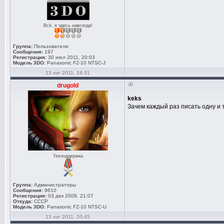
Всё, я здесь навсегда!
Группа:
Пользователи
Сообщения:
197
Регистрация:
30 июл 2011, 20:03
Модель 3DO:
Panasonic FZ-10 NTSC-J
13 окт 2011, 18:31
drugold
keks
Зачем каждый раз писать одну и т
Техподдержка
Группа:
Администраторы
Сообщения:
9610
Регистрация:
03 дек 2009, 21:07
Откуда:
СССР
Модель 3DO:
Panasonic FZ-10 NTSC-U
13 окт 2011, 20:45