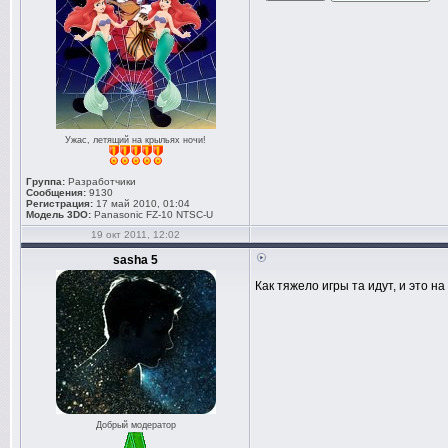
Ужас, летящий на крыльях ночи!
Группа:
Разработчики
Сообщения:
9130
Регистрация:
17 май 2010, 01:04
Модель 3DO:
Panasonic FZ-10 NTSC-U
19 окт 2011, 12:02
sasha 5
Как тяжело игры та идут, и это на
Добрый модератор