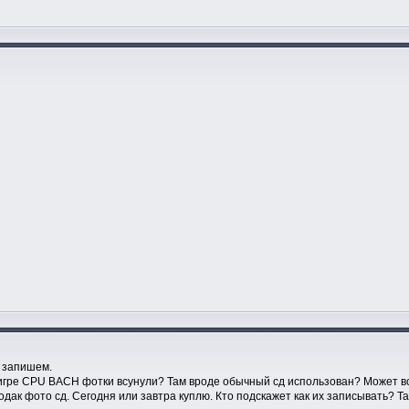
е запишем.
в игре CPU BACH фотки всунули? Там вроде обычный сд использован? Может в
дак фото сд. Сегодня или завтра куплю. Кто подскажет как их записывать? Та