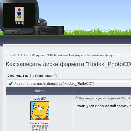
3DOPLANET.ru
»
Форумы
»
3DO Interactive Multiplayer
»
Технический форум
Как записать диски формата "Kodak_PhotoCD
Страница
1
из
3
[ Сообщений: 71 ]
Как записать диски формата "Kodak_PhotoCD"?
Автор
ivpet87
Как записать диски формата "Koda
Столкнулся с проблемой записи ф
Вечная память!