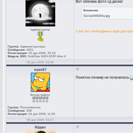
Вот обложка фото сд диска!
Вложение
62c0a948084a.jpg
Администратор
У вас нет необходимых прав для про
Группа:
Администраторы
Сообщения:
4551
Регистрация:
03 дек 2009, 20:18
Модель 3DO:
GoldStar GDO-203P Alive II
06 дек 2009, 03:06
ivpet87
Понятно почему не получилось
Вечная память!
Группа:
Пользователи
Сообщения:
308
Регистрация:
04 дек 2009, 11:56
06 дек 2009, 03:07
Ripper