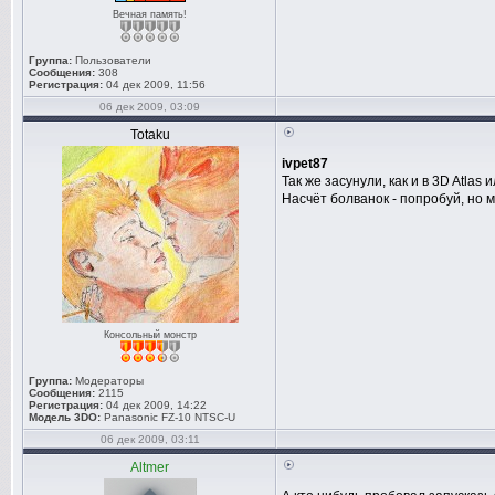
Вечная память!
Группа:
Пользователи
Сообщения:
308
Регистрация:
04 дек 2009, 11:56
06 дек 2009, 03:09
Totaku
ivpet87
Так же засунули, как и в 3D Atla
Насчёт болванок - попробуй, но 
Консольный монстр
Группа:
Модераторы
Сообщения:
2115
Регистрация:
04 дек 2009, 14:22
Модель 3DO:
Panasonic FZ-10 NTSC-U
06 дек 2009, 03:11
Altmer