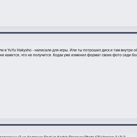
s или в YuYu Hakysho - написали для игры. Или ты потрошил диск и там внутри 
мне кажется, что не получится. Кодак уже изменил формат своих фото сиди бо