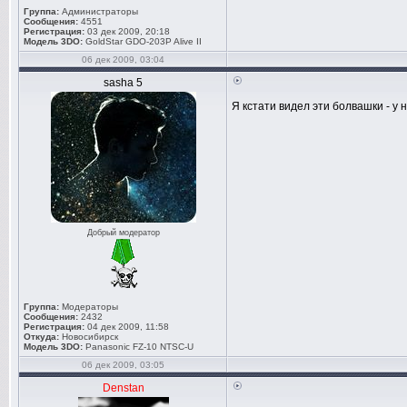
Группа:
Администраторы
Сообщения:
4551
Регистрация:
03 дек 2009, 20:18
Модель 3DO:
GoldStar GDO-203P Alive II
06 дек 2009, 03:04
sasha 5
Я кстати видел эти болвашки - у 
Добрый модератор
Группа:
Модераторы
Сообщения:
2432
Регистрация:
04 дек 2009, 11:58
Откуда:
Новосибирск
Модель 3DO:
Panasonic FZ-10 NTSC-U
06 дек 2009, 03:05
Denstan