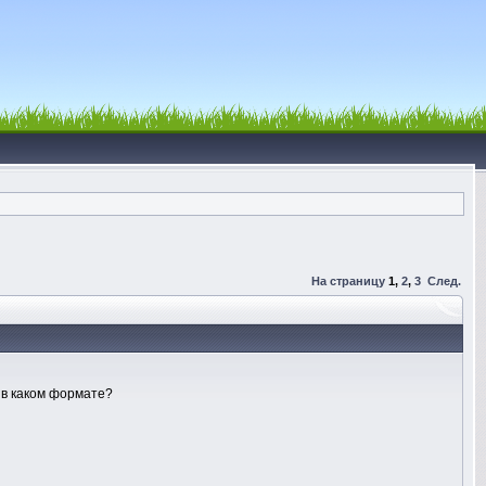
На страницу
1
,
2
,
3
След.
И в каком формате?