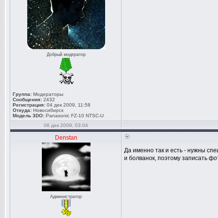
Добрый модератор
Группа:
Модераторы
Сообщения:
2432
Регистрация:
04 дек 2009, 11:58
Откуда:
Новосибирск
Модель 3DO:
Panasonic FZ-10 NTSC-U
06 дек 2009, 03:04
Denstan
Да именно так и есть - нужны сп
и болванок, поэтому записать ф
Администратор