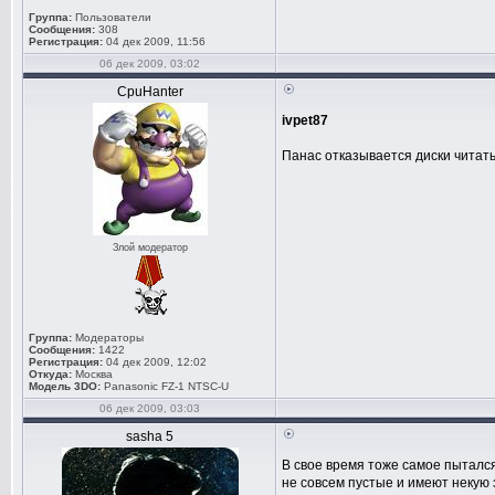
Группа:
Пользователи
Сообщения:
308
Регистрация:
04 дек 2009, 11:56
06 дек 2009, 03:02
CpuHanter
ivpet87
Панас отказывается диски читат
Злой модератор
Группа:
Модераторы
Сообщения:
1422
Регистрация:
04 дек 2009, 12:02
Откуда:
Москва
Модель 3DO:
Panasonic FZ-1 NTSC-U
06 дек 2009, 03:03
sasha 5
В свое время тоже самое пытался 
не совсем пустые и имеют некую з