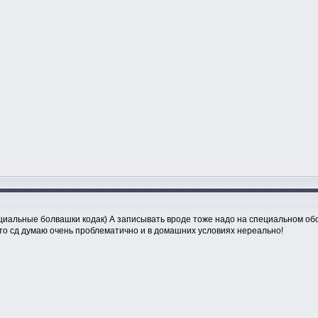
ециальные болвашки кодак) А записывать вроде тоже надо на специальном об
ото сд думаю очень проблематично и в домашних условиях нереально!