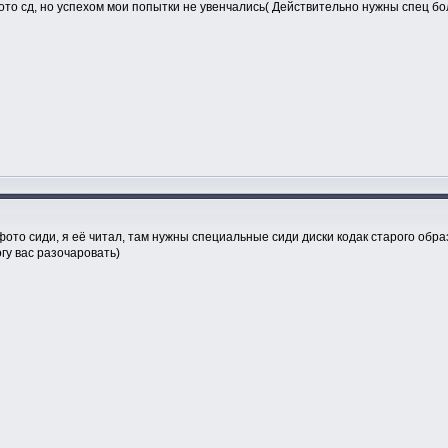
о сд, но успехом мои попытки не увенчались( Действительно нужны спец бо
ото сиди, я её читал, там нужны специальные сиди диски кодак старого обра
гу вас разочаровать)