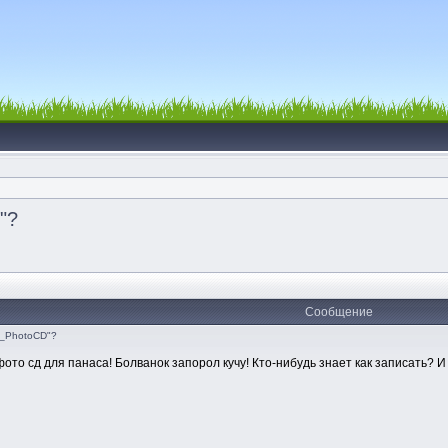
"?
Сообщение
k_PhotoCD"?
ото сд для панаса! Болванок запорол кучу! Кто-нибудь знает как записать? 