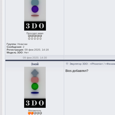
Проходил мимо
Группа:
Новички
Сообщения:
2
Регистрация:
09 фев 2020, 14:16
Модель 3DO:
Нет
09 фев 2020, 14:30
Зной
Эмулятор 3DO - «Phoenix» / «Феник
Bios добавлял?
Мегажитель