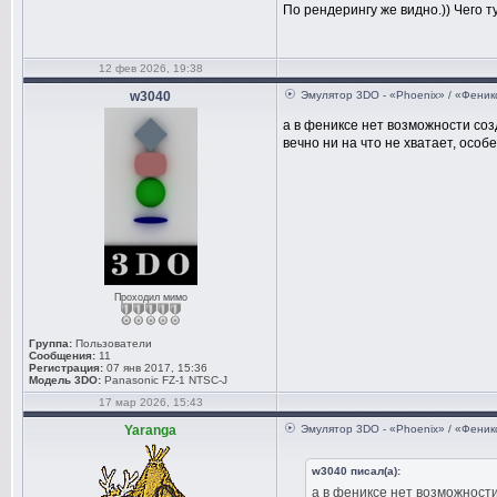
По рендерингу же видно.)) Чего 
12 фев 2026, 19:38
w3040
Эмулятор 3DO - «Phoenix» / «Феник
а в фениксе нет возможности со
вечно ни на что не хватает, особе
Проходил мимо
Группа:
Пользователи
Сообщения:
11
Регистрация:
07 янв 2017, 15:36
Модель 3DO:
Panasonic FZ-1 NTSC-J
17 мар 2026, 15:43
Yaranga
Эмулятор 3DO - «Phoenix» / «Феник
w3040 писал(а):
а в фениксе нет возможност