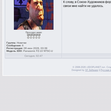
К слову, в Союзе-Художников фор
связи мне найти не удалось.
Проходил мимо
Группа:
Новички
Сообщения:
6
Регистрация:
08 июн 2026, 03:39
Модель 3DO:
Panasonic FZ-10 NTSC-U
Сегодня, 02:47
© 2008-2026 «3DOPLANET.ru». Соз
Designed by
ST Software
||
Русская 