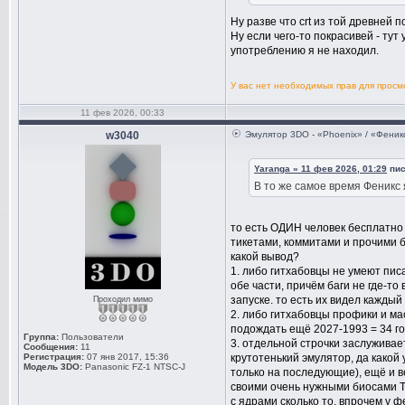
Ну разве что crt из той древней 
Ну если чего-то покрасивей - тут
употреблению я не находил.
У вас нет необходимых прав для прос
11 фев 2026, 00:33
w3040
Эмулятор 3DO - «Phoenix» / «Феник
Yaranga » 11 фев 2026, 01:29
пис
В то же самое время Феникс 
то есть ОДИН человек бесплатно
тикетами, коммитами и прочими 
какой вывод?
1. либо гитхабовцы не умеют писа
обе части, причём баги не где-то
запуске. то есть их видел каждый 
Проходил мимо
2. либо гитхабовцы профики и мас
подождать ещё 2027-1993 = 34 год
Группа:
Пользователи
3. отдельной строчки заслуживае
Сообщения:
11
Регистрация:
07 янв 2017, 15:36
крутотенький эмулятор, да какой 
Модель 3DO:
Panasonic FZ-1 NTSC-J
только на последующие), ещё и ве
своими очень нужными биосами Tom
с ядрами сколько то, впрочем у 