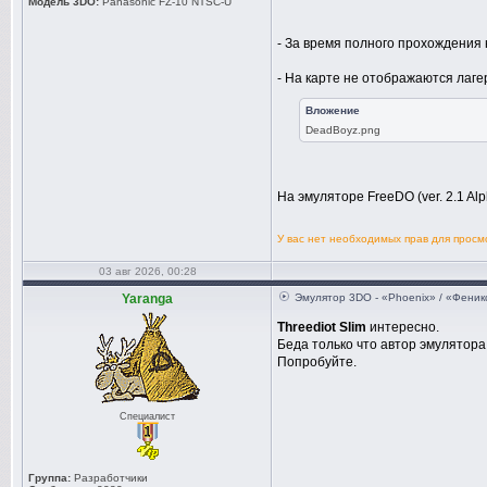
Модель 3DO:
Panasonic FZ-10 NTSC-U
- За время полного прохождения 
- На карте не отображаются лаге
Вложение
DeadBoyz.png
На эмуляторе FreeDO (ver. 2.1 A
У вас нет необходимых прав для прос
03 авг 2026, 00:28
Yaranga
Эмулятор 3DO - «Phoenix» / «Феник
Threediot Slim
интересно.
Беда только что автор эмулятора
Попробуйте.
Специалист
Группа:
Разработчики