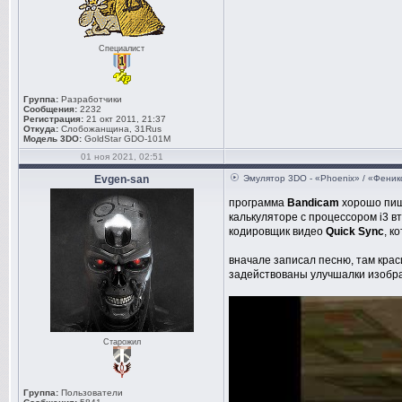
Специалист
Группа:
Разработчики
Сообщения:
2232
Регистрация:
21 окт 2011, 21:37
Откуда:
Слобожанщина, 31Rus
Модель 3DO:
GoldStar GDO-101M
01 ноя 2021, 02:51
Evgen-san
Эмулятор 3DO - «Phoenix» / «Феник
программа
Bandicam
хорошо пише
калькуляторе с процессором i3 в
кодировщик видео
Quick Sync
, к
вначале записал песню, там крас
задействованы улучшалки изобра
Старожил
Группа:
Пользователи