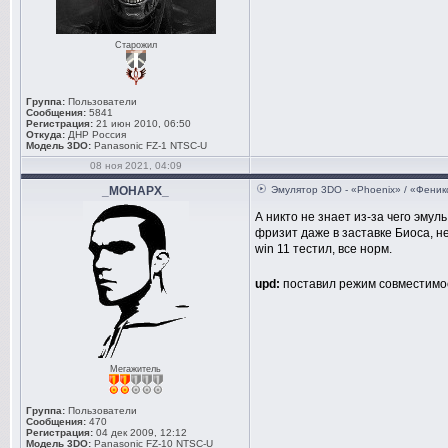
Старожил
Группа:
Пользователи
Сообщения:
5841
Регистрация:
21 июн 2010, 06:50
Откуда:
ДНР Россия
Модель 3DO:
Panasonic FZ-1 NTSC-U
08 ноя 2021, 04:09
_MOHAPX_
Эмулятор 3DO - «Phoenix» / «Феник
А никто не знает из-за чего эмул
фризит даже в заставке Биоса, 
win 11 тестил, все норм.
upd:
поставил режим совместимо
Мегажитель
Группа:
Пользователи
Сообщения:
470
Регистрация:
04 дек 2009, 12:12
Модель 3DO:
Panasonic FZ-10 NTSC-U