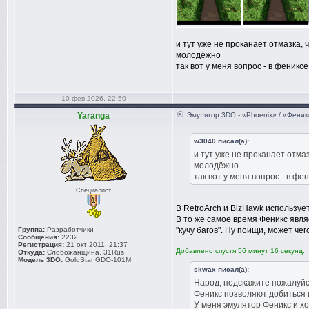
и тут уже не проканает отмазка,
молодёжно
так вот у меня вопрос - в феникс
10 фев 2026, 22:50
Yaranga
Эмулятор 3DO - «Phoenix» / «Феник
w3040 писал(а):
и тут уже не проканает отма
молодёжно
так вот у меня вопрос - в фе
Специалист
В RetroArch и BizHawk используе
В то же самое время Феникс явля
Группа:
Разработчики
"кучу багов". Ну поищи, может че
Сообщения:
2232
Регистрация:
21 окт 2011, 21:37
Добавлено спустя 56 минут 16 секунд:
Откуда:
Слобожанщина, 31Rus
Модель 3DO:
GoldStar GDO-101M
skwax писал(а):
Народ, подскажите пожалуйс
Феникс позволяют добиться 
У меня эмулятор Феникс и хо