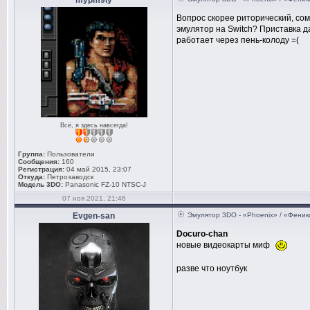
mypm9iy
Вопрос скорее риторический, сом
эмулятор на Switch? Приставка д
работает через пень-колоду =(
Всё, я здесь навсегда!
Группа:
Пользователи
Сообщения:
160
Регистрация:
04 май 2015, 23:07
Откуда:
Петрозаводск
Модель 3DO:
Panasonic FZ-10 NTSC-J
07 ноя 2021, 21:46
Evgen-san
Эмулятор 3DO - «Phoenix» / «Феник
Docuro-chan
новые видеокарты миф
разве что ноутбук