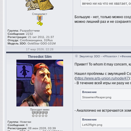
вечно ни на что не хватает, 
Специалист
Большую - нет, только можно со
можно лишний раз и не сохранят
Группа:
Разработчики
Сообщения:
2232
Регистрация:
21 окт 2011, 21:37
Откуда:
Слобожанщина, 31Rus
Модель 3DO:
GoldStar GDO-101M
17 мар 2026, 22:28
Threediot Slim
Эмулятор 3DO - «Phoenix» / «Феник
Привет! To whom it may concern, к
Нашел проблемы с эмуляцией Corp
(
https://www.arts-union.ru/node/47
):
- В течение всей игры ни разу не
Вложение
StrawmenReaper.png
Проходил мимо
- Аналогично не встречаются зом
Вложение
Группа:
Новички
Left2Right.png
Сообщения:
6
Регистрация:
08 июн 2026, 03:39