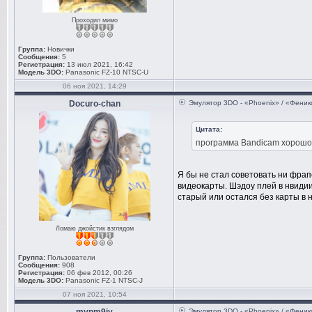
Проходил мимо
Группа:
Новички
Сообщения:
5
Регистрация:
13 июл 2021, 16:42
Модель 3DO:
Panasonic FZ-10 NTSC-U
06 ноя 2021, 14:29
Docuro-chan
Эмулятор 3DO - «Phoenix» / «Феник
Цитата:
программа Bandicam хорошо 
Я бы не стал советовать ни фрап
видеокарты. Шэдоу плей в нвидии
старый или остался без карты в н
Ломаю джойстик взглядом
Группа:
Пользователи
Сообщения:
908
Регистрация:
06 фев 2012, 00:26
Модель 3DO:
Panasonic FZ-1 NTSC-J
07 ноя 2021, 10:54
Эмулятор 3DO - «Phoenix» / «Феник