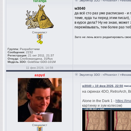
Yaranga
Эмулятор 3DO - «Phoenix» / «Феник
w3040
да всё сто раз уже расписано - и 
теме, куда ты перед этим писал)
в курсе дела? Ну не знаю, может 
пережёвывать, тем более раз теб
Специалист
Зато не лень всего редактировать свою
Группа:
Разработчики
Сообщения:
2232
Регистрация:
21 окт 2011, 21:37
Откуда:
Слобожанщина, 31Rus
Модель 3DO:
GoldStar GDO-101M
11 фев 2026, 14:58
aspyd
Эмулятор 3DO - «Phoenix» / «Феник
w3040 » 10 фев 2026, 22:50
писал
на скринах 4DO, RetroArch, 
Alone in the Dark 1 -
https://i
картинку и зум колесом)
Специалист