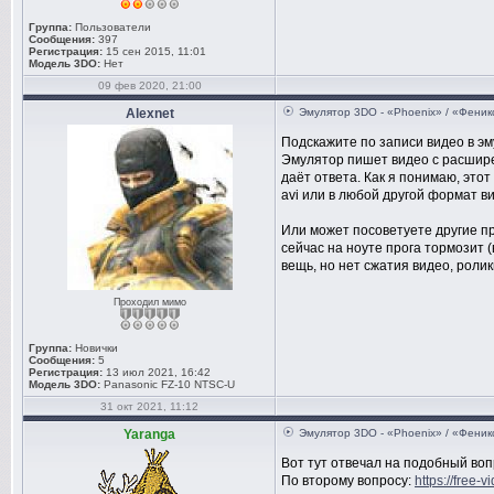
Группа:
Пользователи
Сообщения:
397
Регистрация:
15 сен 2015, 11:01
Модель 3DO:
Нет
09 фев 2020, 21:00
Alexnet
Эмулятор 3DO - «Phoenix» / «Феник
Подскажите по записи видео в эм
Эмулятор пишет видео с расшире
даёт ответа. Как я понимаю, это
avi или в любой другой формат в
Или может посоветуете другие пр
сейчас на ноуте прога тормозит 
вещь, но нет сжатия видео, ролик
Проходил мимо
Группа:
Новички
Сообщения:
5
Регистрация:
13 июл 2021, 16:42
Модель 3DO:
Panasonic FZ-10 NTSC-U
31 окт 2021, 11:12
Yaranga
Эмулятор 3DO - «Phoenix» / «Феник
Вот тут отвечал на подобный во
По второму вопросу:
https://free-