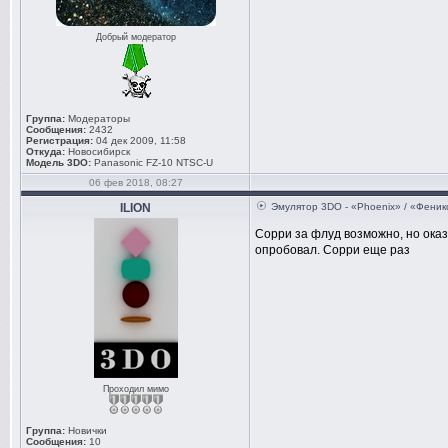
Добрый модератор
Группа:
Модераторы
Сообщения:
2432
Регистрация:
04 дек 2009, 11:58
Откуда:
Новосибирск
Модель 3DO:
Panasonic FZ-10 NTSC-U
06 фев 2018, 08:27
ILION
Эмулятор 3DO - «Phoenix» / «Феник
Сорри за флуд возможно, но ока
опробовал. Сорри еще раз
Проходил мимо
Группа:
Новички
Сообщения:
10