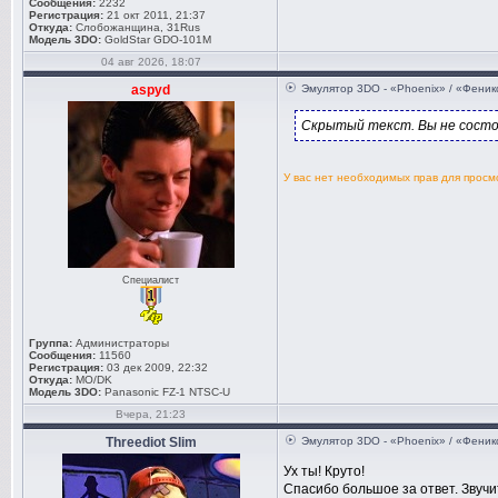
Сообщения:
2232
Регистрация:
21 окт 2011, 21:37
Откуда:
Слобожанщина, 31Rus
Модель 3DO:
GoldStar GDO-101M
04 авг 2026, 18:07
aspyd
Эмулятор 3DO - «Phoenix» / «Феник
Скрытый текст. Вы не состо
У вас нет необходимых прав для прос
Специалист
Группа:
Администраторы
Сообщения:
11560
Регистрация:
03 дек 2009, 22:32
Откуда:
MO/DK
Модель 3DO:
Panasonic FZ-1 NTSC-U
Вчера, 21:23
Threediot Slim
Эмулятор 3DO - «Phoenix» / «Феник
Ух ты! Круто!
Спасибо большое за ответ. Звучи