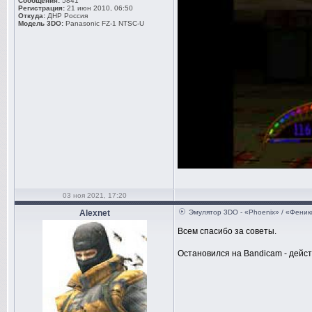
Сообщения:
5841
Регистрация:
21 июн 2010, 06:50
Откуда:
ДНР Россия
Модель 3DO:
Panasonic FZ-1 NTSC-U
03 ноя 2021, 17:20
Alexnet
Эмулятор 3DO - «Phoenix» / «Феник
Всем спасибо за советы.
Остановился на Bandicam - дейст