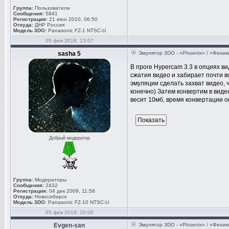
Группа:
Пользователи
Сообщения:
5841
Регистрация:
21 июн 2010, 06:50
Откуда:
ДНР Россия
Модель 3DO:
Panasonic FZ-1 NTSC-U
05 фев 2018, 13:07
sasha 5
Эмулятор 3DO - «Phoenix» / «Феник
В проге Hypercam 3.3 в опциях в
сжатия видео и забирает почти в
эмуляции сделать захват видео, ч
конечно) Затем конвертим в видео
весит 10мб, время конвертации о
Добрый модератор
Группа:
Модераторы
Сообщения:
2432
Регистрация:
04 дек 2009, 11:58
Откуда:
Новосибирск
Модель 3DO:
Panasonic FZ-10 NTSC-U
05 фев 2018, 20:00
Evgen-san
Эмулятор 3DO - «Phoenix» / «Феник