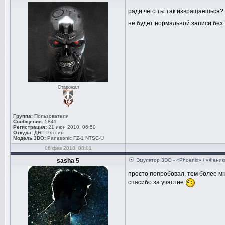
ради чего ты так извращаешься?
не будет нормальной записи без
Старожил
Группа:
Пользователи
Сообщения:
5841
Регистрация:
21 июн 2010, 06:50
Откуда:
ДНР Россия
Модель 3DO:
Panasonic FZ-1 NTSC-U
06 фев 2018, 08:01
sasha 5
Эмулятор 3DO - «Phoenix» / «Феник
просто попробовал, тем более мн
спасибо за участие