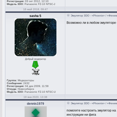
Регистрация:
03 окт 2012, 12:10
Модель 3DO:
Panasonic FZ-10 NTSC-J
16 май 2018, 09:47
sasha 5
Эмулятор 3DO - «Phoenix» / «Феник
Возможно ли в любом эмуляторе 
Добрый модератор
Группа:
Модераторы
Сообщения:
2432
Регистрация:
04 дек 2009, 11:58
Откуда:
Новосибирск
Модель 3DO:
Panasonic FZ-10 NTSC-U
19 янв 2020, 13:38
dennis1979
Эмулятор 3DO - «Phoenix» / «Феник
помогите настроить эмулятор на 
инструкции ни фига