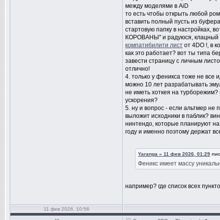
между моделями в AiD
то есть чтобы открыть любой ром
вставить полный пусть из буфера
стартовую папку в настройках, 
КОРОВАНЫ" и радуюся, клацный и
компатибилити лист
от 4DO !, в 
как это работает? вот ты типа б
завести страницу с личным листо
отлично!
4. только у феникса тоже не все 
можно 10 лет разрабатывать эму
не иметь хоткея на турборежим? 
ускорения?
5. ну и вопрос - если альтмер не
выложит исходники в паблик? вин
нинтендо, которые планируют на 1
году и именно поэтому держат вс
Yaranga » 11 фев 2026, 01:29
пис
Феникс имеет массу уникаль
например? где список всех пункт
11 фев 2026, 10:56