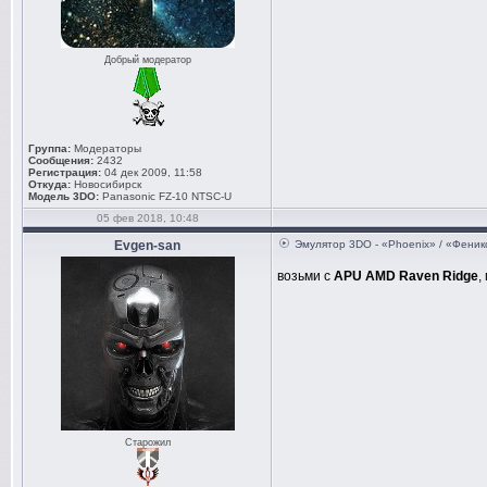
Добрый модератор
Группа:
Модераторы
Сообщения:
2432
Регистрация:
04 дек 2009, 11:58
Откуда:
Новосибирск
Модель 3DO:
Panasonic FZ-10 NTSC-U
05 фев 2018, 10:48
Evgen-san
Эмулятор 3DO - «Phoenix» / «Феник
возьми с
APU AMD Raven Ridge
,
Старожил