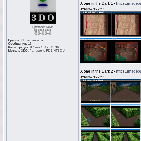
Alone in the Dark 1 -
https://imageb
зум колесом)
Проходил мимо
Группа:
Пользователи
Сообщения:
11
Регистрация:
07 янв 2017, 15:36
Модель 3DO:
Panasonic FZ-1 NTSC-J
Alone in the Dark 2 -
https://image
зум колесом)