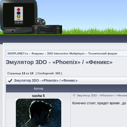
3DOPLANET.ru
»
Форумы
»
3DO Interactive Multiplayer
»
Технический форум
Эмулятор 3DO - «Phoenix» / «Феникс»
Страница
13
из
13
[ Сообщений: 389 ]
Эмулятор 3DO - «Phoenix» / «Феникс»
Автор
sasha 5
Эмулятор 3DO - «Phoenix» / «Феник
Конечно стоит, придет время...до