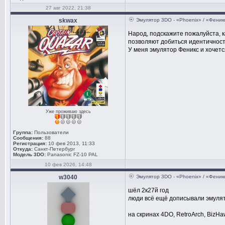
27 авг 2022, 21:38
skwax
Эмулятор 3DO - «Phoenix» / «Феник
Народ, подскажите пожалуйста, к
позволяют добиться идентичност
У меня эмулятор Феникс и хочется
Уже проживаю здесь
Группа:
Пользователи
Сообщения:
88
Регистрация:
10 фев 2013, 11:33
Откуда:
Санкт-Петербург
Модель 3DO:
Panasonic FZ-10 PAL
10 фев 2026, 14:48
w3040
Эмулятор 3DO - «Phoenix» / «Феник
шёл 2к27й год
люди всё ещё дописывали эмуля
на скринах 4DO, RetroArch, BizHa