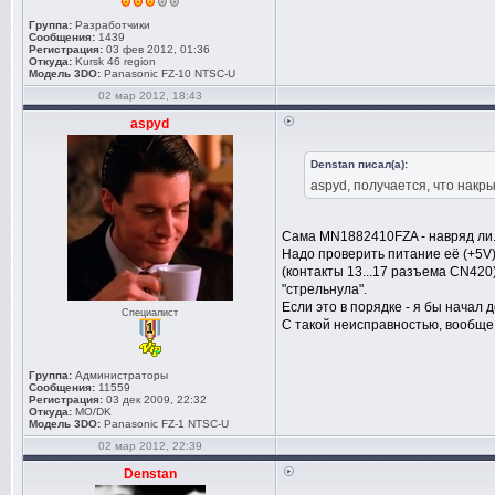
Группа:
Разработчики
Сообщения:
1439
Регистрация:
03 фев 2012, 01:36
Откуда:
Kursk 46 region
Модель 3DO:
Panasonic FZ-10 NTSC-U
02 мар 2012, 18:43
aspyd
Denstan писал(а):
aspyd, получается, что нак
Сама MN1882410FZA - навряд ли
Надо проверить питание её (+5V)
(контакты 13...17 разъема CN420
"стрельнула".
Если это в порядке - я бы начал 
Специалист
С такой неисправностью, вообще,
Группа:
Администраторы
Сообщения:
11559
Регистрация:
03 дек 2009, 22:32
Откуда:
MO/DK
Модель 3DO:
Panasonic FZ-1 NTSC-U
02 мар 2012, 22:39
Denstan