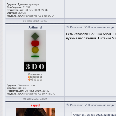
Группа:
Администраторы
Сообщения:
11559
Регистрация:
03 дек 2009, 22:32
Откуда:
MO/DK
Модель 3DO:
Panasonic FZ-1 NTSC-U
03 мар 2012, 10:52
Arthur_d
Panasonic FZ-10 поломка (не входит
Есть Panasonic FZ-10 на ANVIL. 
нужные напряжения. Питание MN1
Осваиваюсь
Группа:
Пользователи
Сообщения:
49
Регистрация:
05 июл 2019, 20:42
Модель 3DO:
Panasonic FZ-10 NTSC-U
05 дек 2022, 22:39
aspyd
Panasonic FZ-10 поломка (не входит
Arthur_d » 05 дек 2022, 22:39
пис