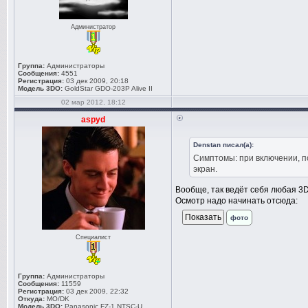
Администратор
Группа:
Администраторы
Сообщения:
4551
Регистрация:
03 дек 2009, 20:18
Модель 3DO:
GoldStar GDO-203P Alive II
02 мар 2012, 18:12
aspyd
Denstan писал(а):
Симптомы: при включении, по
экран.
Вообще, так ведёт себя любая 3
Осмотр надо начинать отсюда:
фото
Специалист
Группа:
Администраторы
Сообщения:
11559
Регистрация:
03 дек 2009, 22:32
Откуда:
MO/DK
Модель 3DO:
Panasonic FZ-1 NTSC-U