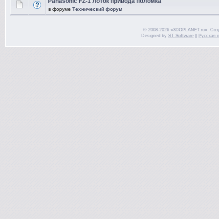
Panasonic FZ-1 лоток привода поломка
в форуме
Технический форум
© 2008-2026 «3DOPLANET.ru». Соз
Designed by
ST Software
||
Русская 