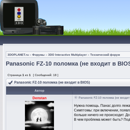
3DOPLANET.ru
»
Форумы
»
3DO Interactive Multiplayer
»
Технический форум
Panasonic FZ-10 поломка (не входит в BIO
Страница
1
из
1
[ Сообщений: 18 ]
Panasonic FZ-10 поломка (не входит в BIOS)
Автор
Denstan
Panasonic FZ-10 поломка (не входит
Нужна помощь. Панас долго лежал
Симптомы: при включении, появля
больше ничего не происходит. До 
В чем проблема может быть? По