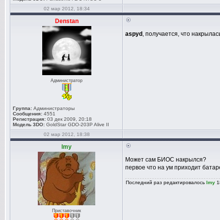
02 мар 2012, 18:34
Denstan
aspyd
, получается, что накрыл
Администратор
Группа:
Администраторы
Сообщения:
4551
Регистрация:
03 дек 2009, 20:18
Модель 3DO:
GoldStar GDO-203P Alive II
02 мар 2012, 18:38
lmy
Может сам БИОС накрылся?
первое что на ум приходит батар
Последний раз редактировалось
lmy
1
Приставочник