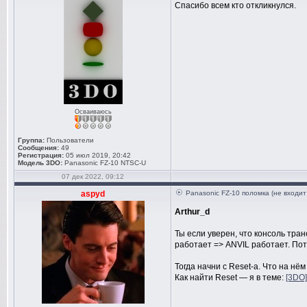
Спасибо всем кто откликнулся.
Осваиваюсь
Группа:
Пользователи
Сообщения:
49
Регистрация:
05 июл 2019, 20:42
Модель 3DO:
Panasonic FZ-10 NTSC-U
07 дек 2022, 09:12
aspyd
Panasonic FZ-10 поломка (не входит
Arthur_d
Ты если уверен, что консоль тра
работает => ANVIL работает. Пот
Тогда начни с Reset-а. Что на нё
Как найти Reset — я в теме:
[3DO]