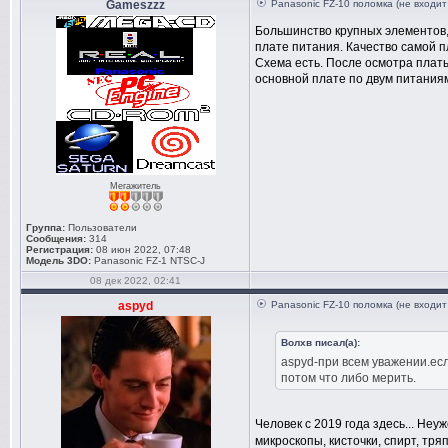
Gameszzz
Panasonic FZ-10 поломка (не входит
Большинство крупных элементов,в
плате питания. Качество самой п
Схема есть. После осмотра плат
основной плате по двум питания
Мегажитель
Группа:
Пользователи
Сообщения:
314
Регистрация:
08 июн 2022, 07:48
Модель 3DO:
Panasonic FZ-1 NTSC-J
08 дек 2022, 02:41
aspyd
Panasonic FZ-10 поломка (не входит
Волхв писал(а):
aspyd-при всем уважении.есл
потом что либо мерить.
Человек с 2019 года здесь... Неу
микроскопы, кисточки, спирт, тряпк