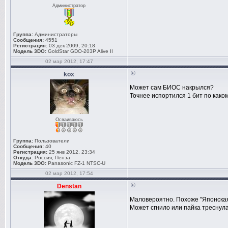
Администратор
Группа:
Администраторы
Сообщения:
4551
Регистрация:
03 дек 2009, 20:18
Модель 3DO:
GoldStar GDO-203P Alive II
02 мар 2012, 17:47
kox
Может сам БИОС накрылся?
Точнее испортился 1 бит по како
Осваиваюсь
Группа:
Пользователи
Сообщения:
40
Регистрация:
25 янв 2012, 23:34
Откуда:
Россия, Пенза.
Модель 3DO:
Panasonic FZ-1 NTSC-U
02 мар 2012, 17:54
Denstan
Маловероятно. Похоже "Японская
Может сгнило или пайка треснула