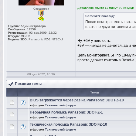
Добавлено спустя 11 минут 39 секунд:
Специалист
Gameszzz писал(а):
После осмотра платы питани
Группа:
Администраторы
плате по двум питаниям и с
Сообщения:
11559
Регистрация:
03 дек 2009, 22:32
Откуда:
MO/DK
Модель 3DO:
Panasonic FZ-1 NTSC-U
Ну, +5V у него есть.
+9V — никуда не денется, да и не
Цепь мониторинга БП по 18-му пи
просто держит консоль в Reset-е, 
08 дек 2022, 10:36
Похожие темы
Темы
BIOS загружается через раз на Panasonic 3DO FZ-10
в форуме
Технический форум
Необычная поломка Panasonic 3DO FZ-1
в форуме
Технический форум
Техническая поломка Panasonic 3DO FZ-10
в форуме
Технический форум