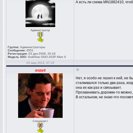
А есть ли схема MN1882410, что
Администратор
Группа:
Администраторы
Сообщения:
4551
Регистрация:
03 дек 2009, 20:18
Модель 3DO:
GoldStar GDO-203P Alive II
03 мар 2012, 07:15
aspyd
Нет, я особо не лазил к ней, не 
сталкивался только два раза, ког
она их как раз и связывает.
Прозванивать дорожки-то можно, 
В остальном, не знаю что посове
Специалист