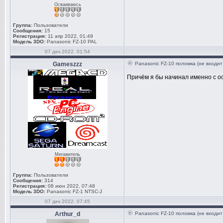
Осваиваюсь
Группа:
Пользователи
Сообщения:
15
Регистрация:
11 апр 2022, 01:49
Модель 3DO:
Panasonic FZ-10 PAL
07 дек 2022, 01:54
Gameszzz
Panasonic FZ-10 поломка (не входит
Причём я бы начинал именно с о
Мегажитель
Группа:
Пользователи
Сообщения:
314
Регистрация:
08 июн 2022, 07:48
Модель 3DO:
Panasonic FZ-1 NTSC-J
07 дек 2022, 07:45
Arthur_d
Panasonic FZ-10 поломка (не входит