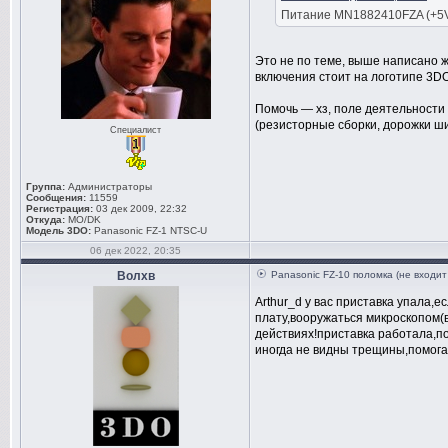
Питание MN1882410FZA (+5V)
Это не по теме, выше написано 
включения стоит на логотипе 3DO
Помочь — хз, поле деятельности 
(резисторные сборки, дорожки ши
Специалист
Группа:
Администраторы
Сообщения:
11559
Регистрация:
03 дек 2009, 22:32
Откуда:
MO/DK
Модель 3DO:
Panasonic FZ-1 NTSC-U
06 дек 2022, 20:35
Волхв
Panasonic FZ-10 поломка (не входит
Arthur_d у вас приставка упала,
плату,вооружаться микроскопом(
действиях!приставка работала,п
иногда не видны трещины,помога