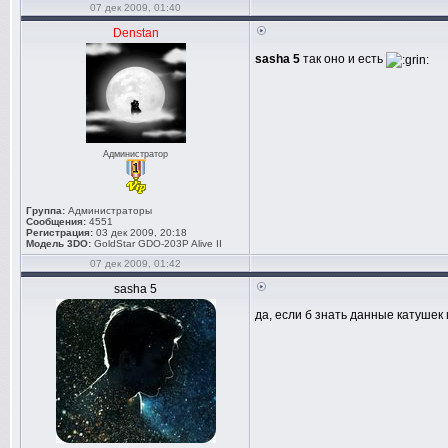
07 дек 2009, 01:40
Denstan
sasha 5
так оно и есть
Администратор
Группа:
Администраторы
Сообщения:
4551
Регистрация:
03 дек 2009, 20:18
Модель 3DO:
GoldStar GDO-203P Alive II
07 дек 2009, 01:42
sasha 5
да, если б знать данные катушек