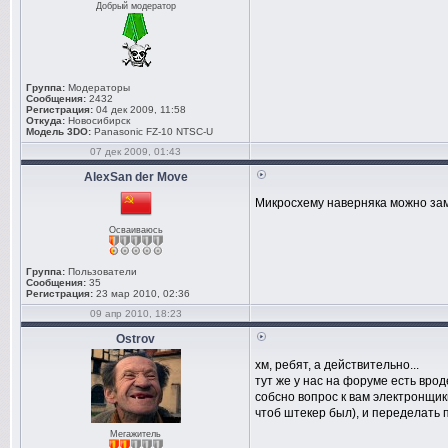
Добрый модератор
Группа:
Модераторы
Сообщения:
2432
Регистрация:
04 дек 2009, 11:58
Откуда:
Новосибирск
Модель 3DO:
Panasonic FZ-10 NTSC-U
07 дек 2009, 01:43
AlexSan der Move
Микросхему наверняка можно заме
Осваиваюсь
Группа:
Пользователи
Сообщения:
35
Регистрация:
23 мар 2010, 02:36
09 апр 2010, 18:23
Ostrov
хм, ребят, а действительно...
тут же у нас на форуме есть врод
собсно вопрос к вам электронщик
чтоб штекер был), и переделать 
Мегажитель