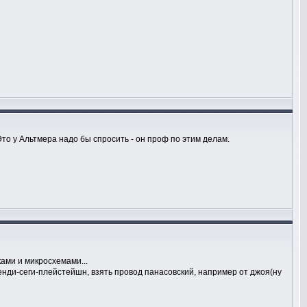
о у Альтмера надо бы спросить - он проф по этим делам.
ками и микросхемами...
енди-сеги-плейстейшн, взять провод панасовский, например от джоя(ну