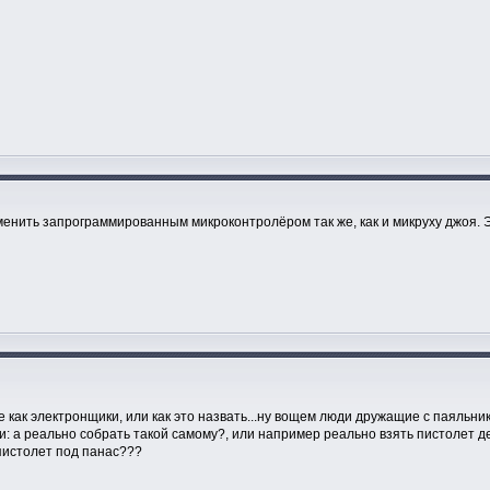
нить запрограммированным микроконтролёром так же, как и микруху джоя. Эт
е как электронщики, или как это назвать...ну вощем люди дружащие с паяльни
и: а реально собрать такой самому?, или например реально взять пистолет д
пистолет под панас???