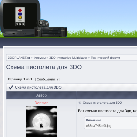
3DOPLANET.ru
»
Форумы
»
3DO Interactive Multiplayer
»
Технический форум
Схема пистолета для 3DO
Страница
1
из
1
[ Сообщений: 7 ]
Схема пистолета для 3DO
Автор
Denstan
Схема пистолета для 3DO
Вот схемка пистолета для 3до, мо
Вложение
e66da745bf9f.jpg