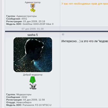
Администратор
У вас нет необходимых прав для про
Группа:
Администраторы
Сообщения:
4551
Регистрация:
03 дек 2009, 20:18
Модель 3DO:
GoldStar GDO-203P Alive II
07 дек 2009, 01:38
sasha 5
Интересно... ) а это что ли ''код
Добрый модератор
Группа:
Модераторы
Сообщения:
2432
Регистрация:
04 дек 2009, 11:58
Откуда:
Новосибирск
Модель 3DO:
Panasonic FZ-10 NTSC-U