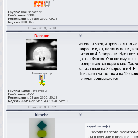
Группа:
Пользователи
Сообщения:
2308
Регистрация:
04 дек 2009, 09:38
Модель 3DO:
Нет
18 апр 2010, 09:18
Denstan
Из смартбаев, я пробовал тольк
скорости идет, но зависает и ди
писал на 4-8 скорости. Идет все 
цвета обложка. Они почему то по
проигрываются нормально. Так же
записанные на 8 скорости и 4. Е
Приставка читает их и на 12 скор
Администратор
пучком проигрывается.
Группа:
Администраторы
Сообщения:
4551
Регистрация:
03 дек 2009, 20:18
Модель 3DO:
GoldStar GDO-203P Alive II
18 апр 2010, 10:32
kirsche
aspyd писал(а):
... Исходя из этого, элект
они и пустили в производст