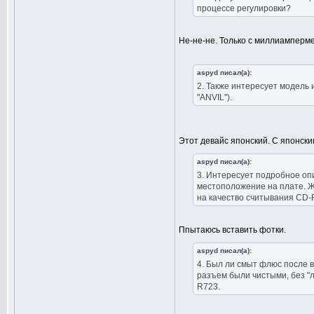
процессе регулировки?
Не-не-не. Только с миллиамперме
aspyd писал(а):
2. Также интересует модель 
"ANVIL").
Этот девайс японский. С японски
aspyd писал(а):
3. Интересует подробное оп
местоположение на плате. Ж
на качество считывания CD-R
Ппытаюсь вставить фотки.
aspyd писал(а):
4. Был ли смыт флюс после 
разъем были чистыми, без "
R723.