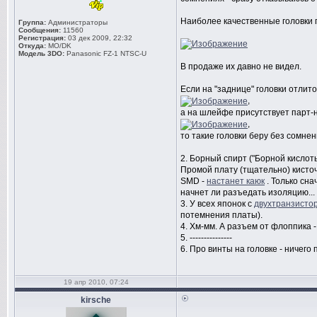
Наиболее качественные головки п
Группа:
Администраторы
Сообщения:
11560
Регистрация:
03 дек 2009, 22:32
Откуда:
MO/DK
Модель 3DO:
Panasonic FZ-1 NTSC-U
В продаже их давно не видел.
Если на "заднице" головки отлито 
,
а на шлейфе присутствует парт-
,
то такие головки беру без сомнен
2. Борный спирт ("Борной кислот
Промой плату (тщательно) кисточ
SMD -
настанет каюк
. Только сн
начнет ли разъедать изоляцию...
3. У всех японок с
двухтранзисто
потемнения платы).
4. Хм-мм. А разъем от флоппика -
5. ---------------
6. Про винты на головке - ничего 
19 апр 2010, 07:24
kirsche