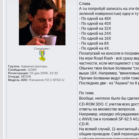
Слава.
А ты попробуй записать на эти бе
зеленой поверхностью) одну и ту
- По одной на 48Х
- По одной на 40Х
- По одной на 32Х
- По одной на 24Х
- По одной на 16Х
- По одной на 8Х
- По одной на 4Х.
Специалист
Позапускай на консоли и посравн
На игре Road Rash - всё сразу в
частности, если мотоциклист с п
Группа:
Администраторы
Обычно твои белые болванки "схо
Сообщения:
11560
выше 16Х. Например, "виниловые"
Регистрация:
03 дек 2009, 22:32
Откуда:
MO/DK
Прочие болванки ведут себя тож
Модель 3DO:
Panasonic FZ-1 NTSC-U
Последние две - из "Ашана" по 8 р
По теме.
Вообще, неплохо было бы сделат
CD-ROM 3DO. С учетом всех досту
ответы на множество вопросов.
Например, нередко обсуждаемая э
с ANVIL'ом и головкой SF-92.5 4/
CD-R.
На всякий случай, 11-контактный
общим проводом. Свой переходни