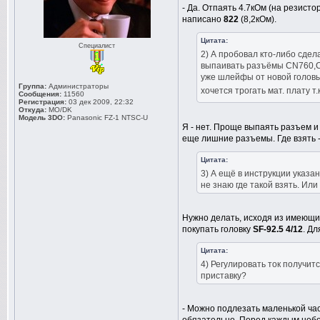
- Да. Отпаять 4.7кОм (на резист
написано
822
(8,2кОм).
Цитата:
Специалист
2) А пробовал кто-либо сдел
выпаивать разъёмы CN760,CN
уже шлейфы от новой головы.
Группа:
Администраторы
хочется трогать мат. плату т.
Сообщения:
11560
Регистрация:
03 дек 2009, 22:32
Откуда:
MO/DK
Модель 3DO:
Panasonic FZ-1 NTSC-U
Я - нет. Проще выпаять разъем и
еще лишние разъемы. Где взять 
Цитата:
3) А ещё в инструкции указа
не знаю где такой взять. Ил
Нужно делать, исходя из имеющи
покупать головку
SF-92.5 4/12
. Д
Цитата:
4) Регулировать ток получи
приставку?
- Можно подлезать маленькой час