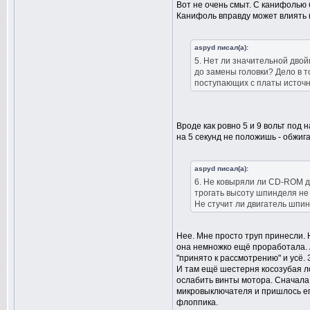
Вот не очень смыт. С канифолью 
Канифоль вправду может влиять н
aspyd писал(а):
5. Нет ли значительной дво
до замены головки? Дело в т
поступающих с платы источн
Вроде как ровно 5 и 9 вольт под 
на 5 секунд не положишь - обжиг
aspyd писал(а):
6. Не ковыряли ли CD-ROM д
трогать высоту шпинделя не 
Не стучит ли двигатель шпи
Нее. Мне просто труп принесли. Н
она немножко ещё проработала. 
"принято к рассмотрению" и усё. 
И там ещё шестерня косозубая ло
ослабить винты мотора. Сначала 
микровыключателя и пришлось ег
флоппика.