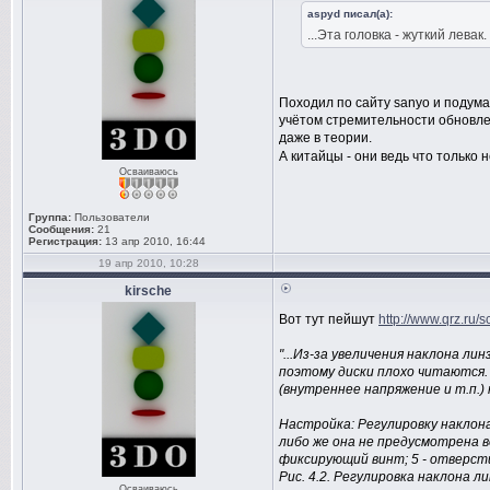
aspyd писал(а):
...Эта головка - жуткий левак.
Походил по сайту sanyo и подумал 
учётом стремительности обновлен
даже в теории.
А китайцы - они ведь что только
Осваиваюсь
Группа:
Пользователи
Сообщения:
21
Регистрация:
13 апр 2010, 16:44
19 апр 2010, 10:28
kirsche
Вот тут пейшут
http://www.qrz.ru/s
"...Из-за увеличения наклона л
поэтому диски плохо читаются.
(внутреннее напряжение и т.п.)
Настройка: Регулировку наклона
либо же она не предусмотрена воо
фиксирующий винт; 5 - отверсти
Рис. 4.2. Регулировка наклона л
Осваиваюсь