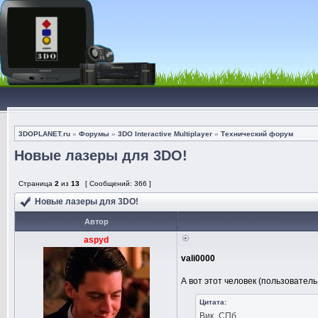
3DOPLANET.ru
»
Форумы
»
3DO Interactive Multiplayer
»
Технический форум
Новые лазеры для 3DO!
Страница
2
из
13
[ Сообщений: 366 ]
Новые лазеры для 3DO!
Автор
aspyd
vali0000
А вот этот человек (пользователь
Цитата:
Вик_СПб