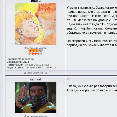
Totaku
У меня так никаких болванок не 
привод несколько староват и не 
дисков "Brasero". В связи с этим
от 3DO держится на уровне 23,5x
Единственные 2 вида CD-R диско
видит), и Fujifilm (покупал болв
дёргался, когда крутился в приво
На скорости 48х у меня только Yu
периодически захлёбывается и з
Консольный монстр
Группа:
Модераторы
Сообщения:
2115
Регистрация:
04 дек 2009, 14:22
Модель 3DO:
Panasonic FZ-10 NTSC-U
18 апр 2010, 08:48
samael
Слава, уж сколько раз говорил теб
Аркадий - хороший опыт ты прове
Консольный монстр