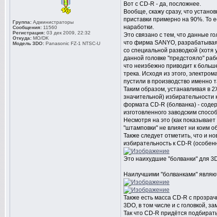
Вот с CD-R - да, посложнее.
Вообще, скажу сразу, что установ
приставки примерно на 90%. То е
Группа:
Администраторы
наработки.
Сообщения:
11560
Регистрация:
03 дек 2009, 22:32
Это связано с тем, что данные г
Откуда:
MO/DK
что фирма SANYO, разрабатывая 
Модель 3DO:
Panasonic FZ-1 NTSC-U
со специальной разводкой (хотя 
данной головке "предстояло" раб
что неизбежно приводит к больш
трека. Исходя из этого, электр
пустили в производство именно т
Таким образом, устанавливая в 2
значительной) избирательности 
формата CD-R (болванка) - содер
изготовленного заводским спосо
Несмотря на это (как показывает
"штамповки" не влияет ни коим о
Также следует отметить, что и н
избирательность к CD-R (особенн
Это наихудшие "болванки" для 3
Наилучшими "болванками" являют
Также есть масса CD-R с прозра
3DO, в том числе и с головкой, 
Так что CD-R придётся подбирать 