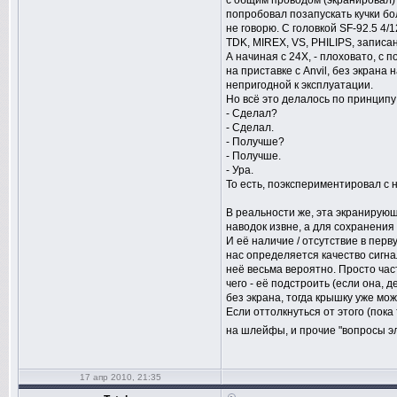
с общим проводом (экранировал) п
попробовал позапускать кучки бо
не говорю. С головкой SF-92.5 4/
TDK, MIREX, VS, PHILIPS, записа
А начиная с 24Х, - плоховато, с
на приставке с Anvil, без экрана
непригодной к эксплуатации.
Но всё это делалось по принципу
- Сделал?
- Сделал.
- Получше?
- Получше.
- Ура.
То есть, поэкспериментировал с 
В реальности же, эта экраниру
наводок извне, а для сохранен
И её наличие / отсутствие в перв
нас определяется качество сигна
неё весьма вероятно. Просто част
чего - её подстроить (если она,
без экрана, тогда крышку уже мо
Если оттолкнуться от этого (пока
на шлейфы, и прочие "вопросы эл
17 апр 2010, 21:35