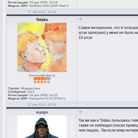
Регистрация:
03 дек 2009, 20:18
Модель 3DO:
GoldStar GDO-203P Alive II
17 апр 2010, 19:16
Totaku
Самое интересное, что я пользую
штук записано) у меня не было ни
10 штук.
Консольный монстр
Группа:
Модераторы
Сообщения:
2115
Регистрация:
04 дек 2009, 14:22
Модель 3DO:
Panasonic FZ-10 NTSC-U
17 апр 2010, 20:20
malgin
Так же как и Totaku пользуюсь т
также не наблюдал (писал приво
чем лицуха...Так если кому интере