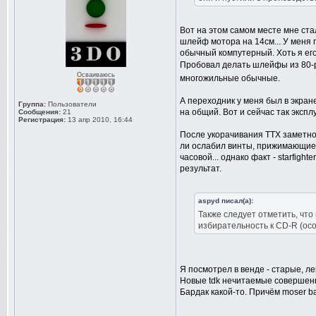
Вот на этом самом месте мне ста
шлейф мотора на 14см... У меня
обычный компутерный. Хоть я его
Пробовал делать шлейфы из 80-p
Осваиваюсь
многожильные обычные.
А переходник у меня был в экран
Группа:
Пользователи
на общий. Вот и сейчас так экспл
Сообщения:
21
Регистрация:
13 апр 2010, 16:44
После укорачивания ТТХ заметно
ли ослабил винты, прижимающие г
часовой... однако факт - starfigh
результат.
aspyd писал(а):
Также следует отметить, что
избирательность к CD-R (осо
Я посмотрел в венде - старые, ле
Новые tdk нечитаемые совершенно 
Бардак какой-то. Причём moser ba