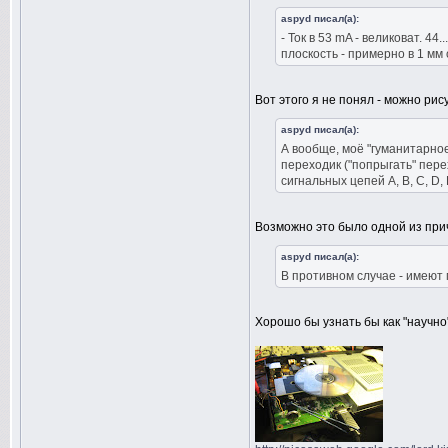
aspyd писал(а):
- Ток в 53 mA - великоват. 4
плоскость - примерно в 1 мм 
Вот этого я не понял - можно ри
aspyd писал(а):
А вообще, моё "гуманитарное
переходик ("попрыгать" пер
сигнальных цепей A, B, C, D,
Возможно это было одной из прич
aspyd писал(а):
В противном случае - имеют 
Хорошо бы узнать бы как "научн