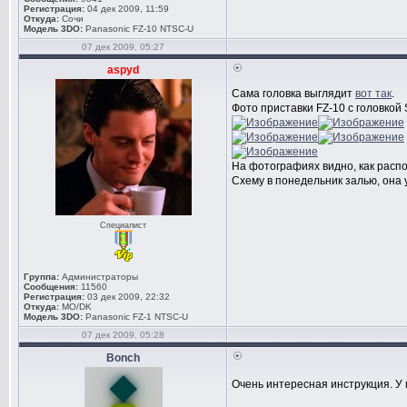
Регистрация:
04 дек 2009, 11:59
Откуда:
Сочи
Модель 3DO:
Panasonic FZ-10 NTSC-U
07 дек 2009, 05:27
aspyd
Сама головка выглядит
вот так
.
Фото приставки FZ-10 с головкой S
На фотографиях видно, как рас
Схему в понедельник залью, она 
Специалист
Группа:
Администраторы
Сообщения:
11560
Регистрация:
03 дек 2009, 22:32
Откуда:
MO/DK
Модель 3DO:
Panasonic FZ-1 NTSC-U
07 дек 2009, 05:28
Bonch
Очень интересная инструкция. У 