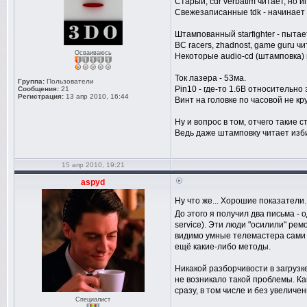
Старый, cdr verbatim читает, но и
Свежезаписанные tdk - начинает 
Штампованный starfighter - пытае
BC racers, zhadnost, game guru ч
Осваиваюсь
Некоторые audio-cd (штамповка) 
Ток лазера - 53ма.
Группа:
Пользователи
Pin10 - где-то 1.6В относительно 
Сообщения:
21
Регистрация:
13 апр 2010, 16:44
Винт на головке по часовой не кр
Ну и вопрос в том, отчего такие с
Ведь даже штамповку читает изби
15 апр 2010, 19:21
aspyd
Ну что же... Хорошие показатели
До этого я получил два письма - о
service). Эти люди "осилили" ре
видимо умные телемастера сами 
ещё какие-либо методы.
Никакой разборчивости в загрузк
не возникало такой проблемы. Ка
сразу, в том числе и без увелич
Специалист