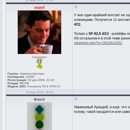
15 мар 2010, 17:41
aspyd
У нее один крайний контакт не з
ножницами. Получится 11 контакт
4/11
.
Только у
SF-92,5 4/12
- шлейфы ещ
Об остальном я в этой теме ран
viewtopic.php?p=1932#p1932
Специалист
Группа:
Администраторы
Сообщения:
11560
Регистрация:
03 дек 2009, 22:32
Откуда:
MO/DK
Модель 3DO:
Panasonic FZ-1 NTSC-U
15 мар 2010, 18:14
Bonch
Уважаемый Аркадий, а ещё, что з
голову, такой продаётся или сам