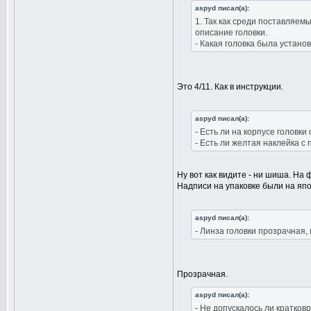
aspyd писал(а):
1. Так как среди поставляем
описание головки.
- Какая головка была установ
Это 4/11. Как в инструкции.
aspyd писал(а):
- Есть ли на корпусе головки
- Есть ли желтая наклейка с
Ну вот как видите - ни шиша. На 
Надписи на упаковке были на япо
aspyd писал(а):
- Линза головки прозрачная,
Прозрачная.
aspyd писал(а):
- Не допускалось ли кратко