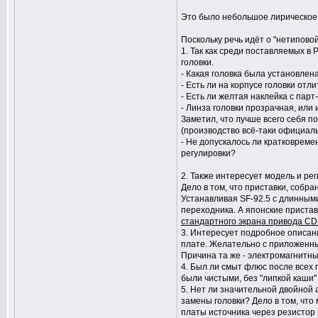
Это было небольшое лирическое
Поскольку речь идёт о "нетипово
1. Так как среди поставляемых в
головки.
- Какая головка была установлена:
- Есть ли на корпусе головки отли
- Есть ли желтая наклейка с пар
- Линза головки прозрачная, или
Заметил, что лучше всего себя 
(производство всё-таки официаль
- Не допускалось ли кратковрем
регулировки?
2. Также интересует модель и рег
Дело в том, что приставки, собр
Устанавливая SF-92.5 с длинным
переходника. А японские приста
стандартного экрана привода C
3. Интересует подробное описан
плате. Желательно с приложенны
Причина та же - электромагнитны
4. Был ли смыт флюс после всех 
были чистыми, без "липкой каши"
5. Нет ли значительной двойной
замены головки? Дело в том, что
платы источника через резистор