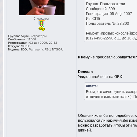
Группа: Пользователи
Сообщений: 399
Регистрация: 05 Aug. 2007
Из: СПб
Специалист
Пользователь №: 23,303
Ремонт игровых консолей(кром
Группа:
Администраторы
(812)-496-22-90 с 11 до 18 б
Сообщения:
11560
Регистрация:
03 дек 2009, 22:32
Откуда:
MO/DK
Модель 3DO:
Panasonic FZ-1 NTSC-U
К нему не пробовал обращаться?
Denstan
Увидел твой пост на GBX:
Цитата:
Всем, кто хочет купить лазе
отличия в изготовителях ). 
Объясни хотя бы поподробнее, ка
пользовался ли какими-либо изм
можно разработать, чтобы эти го
фигнёй.