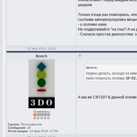
обязательно. Перед каждым небо
шнуром.
Только я еще раз повторюсь, что
система авторегулировки мощно
- и головке каюк.
Не подкручивайте "на глаз"! А на
- Сначала простая диагностика: з
15 мар 2010, 16:42
Bonch
Цитата:
Нужно делать, исходя из им
либо покупать головку
SF-92.
А как же CN720? В данной голове
Осваиваюсь
Группа:
Пользователи
Сообщения:
20
Регистрация:
13 фев 2010, 17:56