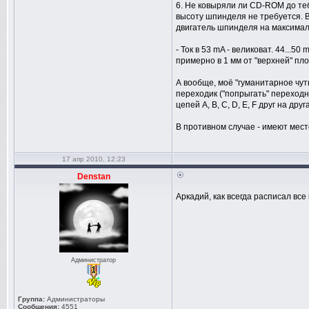
6. Не ковыряли ли CD-ROM до теб
высоту шпинделя не требуется. В
двигатель шпинделя на максимал
- Ток в 53 mA - великоват. 44...5
примерно в 1 мм от "верхней" пло
А вообще, моё "гуманитарное чут
переходик ("попрыгать" переход
цепей A, B, C, D, E, F друг на др
В противном случае - имеют мест
17 апр 2010, 12:23
Denstan
Аркадий, как всегда расписал вс
Администратор
Группа:
Администраторы
Сообщения:
4551