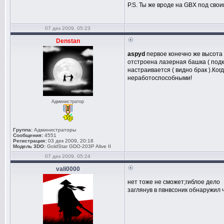
P.S. Ты же вроде на GBX под сво
07 дек 2009, 05:23
Denstan
aspyd
первое конечно же высота 
отстроена лазерная башка ( подк
настраивается ( видно брак ).Ког
неработоспособными!
Администратор
Группа:
Администраторы
Сообщения:
4551
Регистрация:
03 дек 2009, 20:18
Модель 3DO:
GoldStar GDO-203P Alive II
07 дек 2009, 05:24
vali0000
нет тоже не сможет;гиблое дело
заглянув в пвнвсоник обнаружил ч