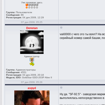
Уже проживаю здесь
Группа:
Пользователи
Сообщения:
86
Регистрация:
04 дек 2009, 12:29
07 дек 2009, 05:25
Denstan
vali0000 с чего это ты взял? На в
серийный номер самой башки, по
Администратор
Группа:
Администраторы
Сообщения:
4551
Регистрация:
03 дек 2009, 20:18
Модель 3DO:
GoldStar GDO-203P Alive II
07 дек 2009, 05:26
aspyd
Ну да. "SF-92.5" - заводская мар
выполнялась непосредственно в ф