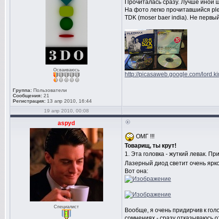
Прочиталась сразу. Лучше иной 
На фото легко прочитавшийся ple
TDK (moser baer india). Не перв
Осваиваюсь
http://picasaweb.google.com/lord.k
Группа:
Пользователи
Сообщения:
21
Регистрация:
13 апр 2010, 16:44
19 апр 2010, 00:08
aspyd
ОМГ !!!
Товарищ, ты крут!
1. Эта головка - жуткий левак. П
Лазерный диод светит очень ярко 
Вот она:
Специалист
Вообще, я очень придирчив к гол
сомнениях - сразу отказываюсь от