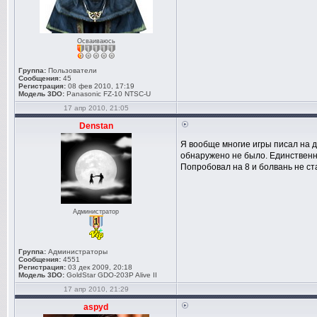
Осваиваюсь
Группа:
Пользователи
Сообщения:
45
Регистрация:
08 фев 2010, 17:19
Модель 3DO:
Panasonic FZ-10 NTSC-U
17 апр 2010, 21:05
Denstan
Я вообще многие игры писал на 
обнаружено не было. Единственно,
Попробовал на 8 и болвань не ст
Администратор
Группа:
Администраторы
Сообщения:
4551
Регистрация:
03 дек 2009, 20:18
Модель 3DO:
GoldStar GDO-203P Alive II
17 апр 2010, 21:29
aspyd