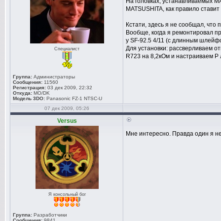
На головках, устанавливаемых MA
MATSUSHITA, как правило ставит
Кстати, здесь я не сообщал, что 
Вообще, когда я ремонтировал пр
у SF-92.5 4/11 (с длинным шлейфо
Для установки: рассверливаем отв
Специалист
R723 на 8,2кОм и настраиваем Р 
Группа:
Администраторы
Сообщения:
11560
Регистрация:
03 дек 2009, 22:32
Откуда:
MO/DK
Модель 3DO:
Panasonic FZ-1 NTSC-U
07 дек 2009, 05:26
Versus
Мне интересно. Правда один я не
Я консольный бог
Группа:
Разработчики
Сообщения:
9841