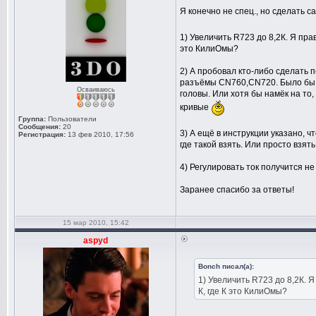
Я конечно не спец., но сделать 
1) Увеличить R723 до 8,2К. Я пра
это КилиОмы?
2) А пробовал кто-либо сделать 
разъёмы CN760,CN720. Было бы з
Осваиваюсь
головы. Или хотя бы намёк на то, 
кривые
Группа:
Пользователи
Сообщения:
20
3) А ещё в инструкции указано, 
Регистрация:
13 фев 2010, 17:56
где такой взять. Или просто взя
4) Регулировать ток получится н
Заранее спасибо за ответы!
15 мар 2010, 15:42
aspyd
Bonch писал(а):
1) Увеличить R723 до 8,2К. 
К, где К это КилиОмы?