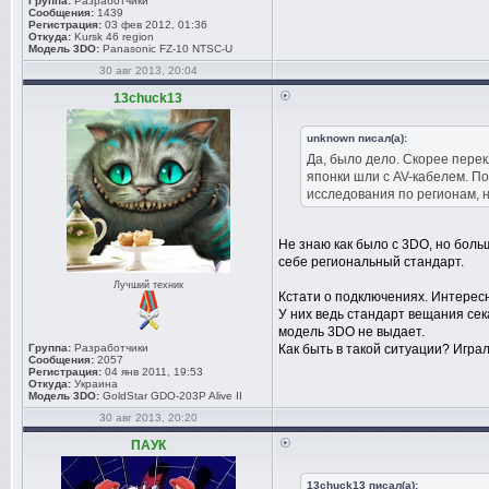
Группа:
Разработчики
Сообщения:
1439
Регистрация:
03 фев 2012, 01:36
Откуда:
Kursk 46 region
Модель 3DO:
Panasonic FZ-10 NTSC-U
30 авг 2013, 20:04
13chuck13
unknown писал(а):
Да, было дело. Скорее перек
японки шли с AV-кабелем. П
исследования по регионам, 
Не знаю как было с 3DO, но бол
себе региональный стандарт.
Лучший техник
Кстати о подключениях. Интересн
У них ведь стандарт вещания се
модель 3DO не выдает.
Группа:
Разработчики
Как быть в такой ситуации? Игра
Сообщения:
2057
Регистрация:
04 янв 2011, 19:53
Откуда:
Украина
Модель 3DO:
GoldStar GDO-203P Alive II
30 авг 2013, 20:20
ПАУК
13chuck13 писал(а):