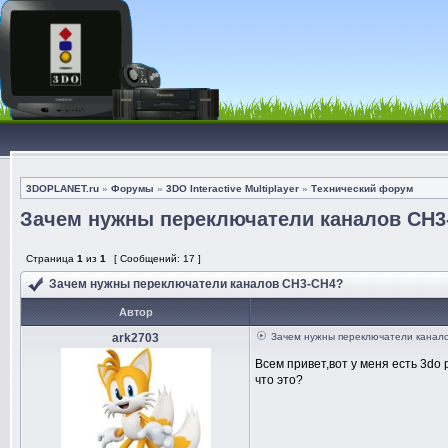
3DOPLANET.ru
»
Форумы
»
3DO Interactive Multiplayer
»
Технический форум
Зачем нужны переключатели каналов CH3
Страница
1
из
1
[ Сообщений: 17 ]
Зачем нужны переключатели каналов CH3-CH4?
Автор
ark2703
Зачем нужны переключатели канал
Всем привет,вот у меня есть 3do 
что это?