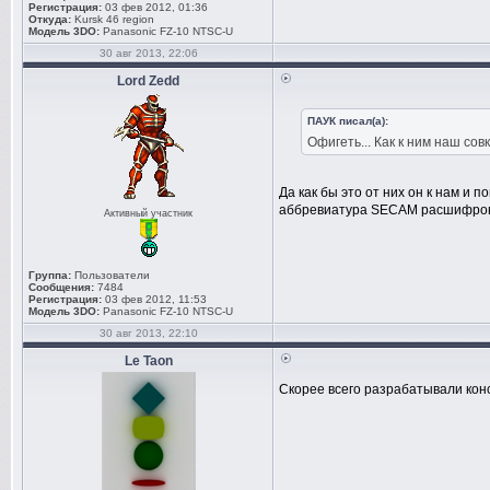
Регистрация:
03 фев 2012, 01:36
Откуда:
Kursk 46 region
Модель 3DO:
Panasonic FZ-10 NTSC-U
30 авг 2013, 22:06
Lord Zedd
ПАУК писал(а):
Офигеть... Как к ним наш со
Да как бы это от них он к нам и 
аббревиатура SECAM расшифров
Активный участник
Группа:
Пользователи
Сообщения:
7484
Регистрация:
03 фев 2012, 11:53
Модель 3DO:
Panasonic FZ-10 NTSC-U
30 авг 2013, 22:10
Le Taon
Скорее всего разрабатывали конс