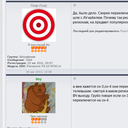
Пиф-Паф
Да, было дело. Скорее переключа
шли с AV-кабелем. Почему так р
регионам, на предмет популярно
Последний раз редактировалось
Пиф-
Я консольный бог
Группа:
Штрафники
Сообщения:
7444
Регистрация:
23 авг 2011, 20:57
Модель 3DO:
Panasonic FZ-10 NTSC-U
30 авг 2013, 13:38
lmy
а мне кажется сн-3,сн-4 они пер
телевышки -смотря в каком регио
ВЧ выходу. Грубо говоря если сн
переключится на сн-4.
Приставочник