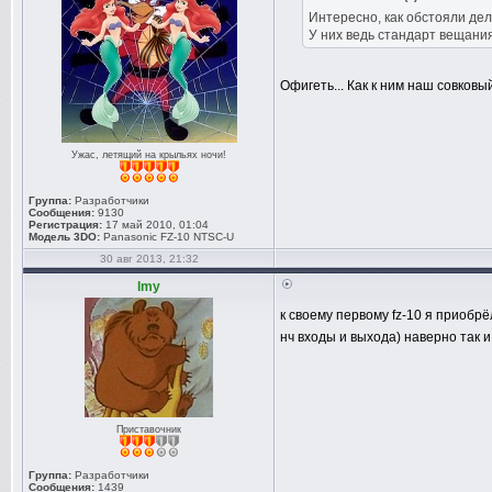
Интересно, как обстояли де
У них ведь стандарт вещани
Офигеть... Как к ним наш совков
Ужас, летящий на крыльях ночи!
Группа:
Разработчики
Сообщения:
9130
Регистрация:
17 май 2010, 01:04
Модель 3DO:
Panasonic FZ-10 NTSC-U
30 авг 2013, 21:32
lmy
к своему первому fz-10 я приобрё
нч входы и выхода) наверно так
Приставочник
Группа:
Разработчики
Сообщения:
1439