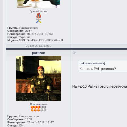
Лучший техник
Группа:
Разработчики
Сообщения:
2057
Регистрация:
04 янв 2011, 19:53
Откуда:
Украина
Модель 3DO:
GoldStar GDO-203P Alive II
29 авг 2013, 12:19
partizan
unknown писал(а):
Консоль PAL региона?
На FZ-10 Pal нет этого переключа
Приставочник
Группа:
Пользователи
Сообщения:
1008
Регистрация:
26 июл 2011, 17:47
Откуда:
DN