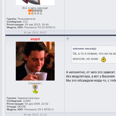
Всё, я здесь навсегда!
Группа:
Пользователи
Сообщения:
212
Регистрация:
26 апр 2013, 16:44
Модель 3DO:
Panasonic FZ-10 NTSC-U
30 авг 2013, 06:07
aspyd
unknown писал(а):
Ок, а то я помню, что не на 
консоли, не знаю
А непонятно, от чего это зависит
без модулятора, а вот у Василия
Мы это обсуждали когда-то, с тобо
Специалист
Группа:
Администраторы
Сообщения:
11560
Регистрация:
03 дек 2009, 22:32
Откуда:
MO/DK
Модель 3DO:
Panasonic FZ-1 NTSC-U
30 авг 2013, 11:14