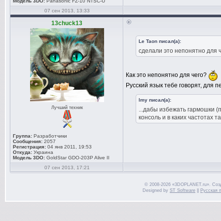
Модель 3DO:
Panasonic FZ-10 NTSC-U
07 сен 2013, 13:33
13chuck13
Le Taon писал(а):
сделали это непонятно для 
Как это непонятно для чего?
Русский язык тебе говорят, для 
lmy писал(а):
Лучший техник
...дабы избежать гармошки (
консоль и в каких частотах 
Группа:
Разработчики
Сообщения:
2057
Регистрация:
04 янв 2011, 19:53
Откуда:
Украина
Модель 3DO:
GoldStar GDO-203P Alive II
07 сен 2013, 17:21
© 2008-2026 «3DOPLANET.ru». Соз
Designed by
ST Software
||
Русская 