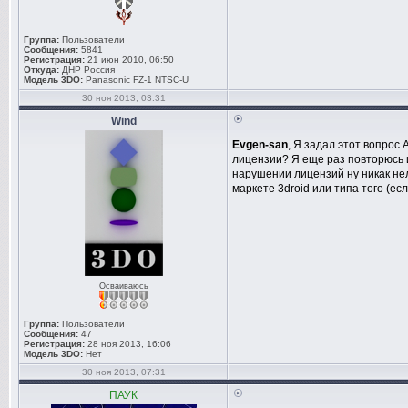
Группа:
Пользователи
Сообщения:
5841
Регистрация:
21 июн 2010, 06:50
Откуда:
ДНР Россия
Модель 3DO:
Panasonic FZ-1 NTSC-U
30 ноя 2013, 03:31
Wind
Evgen-san
, Я задал этот вопрос
лицензии? Я еще раз повторюсь и
нарушении лицензий ну никак нель
маркете 3droid или типа того (ес
Осваиваюсь
Группа:
Пользователи
Сообщения:
47
Регистрация:
28 ноя 2013, 16:06
Модель 3DO:
Нет
30 ноя 2013, 07:31
ПАУК