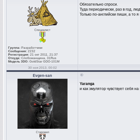
Обязательно спроси.
Туда периодически, раз в год, лю
Только по-английски пиши, а то я 
Специалист
Группа:
Разработчики
Сообщения:
2232
Регистрация:
21 окт 2011, 21:37
Откуда:
Слобожанщина, 31Rus
Модель 3DO:
GoldStar GDO-101M
30 ноя 2013, 00:02
Evgen-san
Yaranga
и как эмулятор чувствует себя н
Старожил