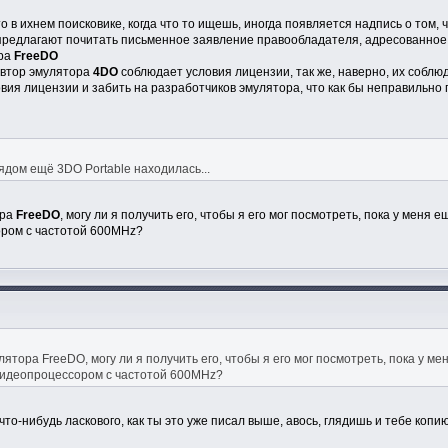
то в ихнем поисковике, когда что то ищешь, иногда появляется надпись о том
редлагают почитать письменное заявление правообладателя, адресованное 
ора
FreeDO
 автор эмулятора
4DO
соблюдает условия лицензии, так же, наверно, их соблю
вия лицензии и забить на разработчиков эмулятора, что как бы неправильно 
ядом ещё 3DO Portable находилась...
ора
FreeDO
, могу ли я получить его, чтобы я его мог посмотреть, пока у мен
ром с частотой 600MHz?
лятора FreeDO, могу ли я получить его, чтобы я его мог посмотреть, пока у
видеопроцессором с частотой 600MHz?
что-нибудь ласкового, как ты это уже писал выше, авось, глядишь и тебе копи