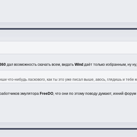
360
дал возможность скачать всем, видать
Wind
даёт только избранным, ну ну,
иши что-нибудь ласкового, как ты это уже писал выше, авось, глядишь и тебе
зработчиков эмулятора
FreeDO
, что они по этому поводу думают, ихний фору