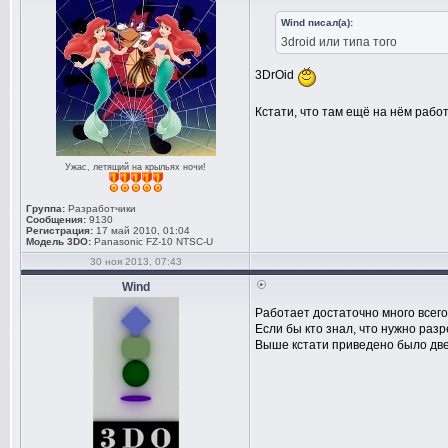
Wind писал(а):
3droid или типа того
3DrOid
Кстати, что там ещё на нём рабо
Ужас, летящий на крыльях ночи!
Группа:
Разработчики
Сообщения:
9130
Регистрация:
17 май 2010, 01:04
Модель 3DO:
Panasonic FZ-10 NTSC-U
30 ноя 2013, 07:43
Wind
Работает достаточно много всего
Если бы кто знал, что нужно раз
Выше кстати приведено было две 