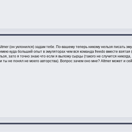
 Altmer (он уклонился) задам тебе. По-вашему теперь никому нельзя писать э
мею куда больший опыт в эмуляторах чем вся команда freedo вместе взятая (
зя, зато я точно знаю что если я выложу сырцы (такого не случится никогда,
ли ты не понял не моего авторства). Вопрос зачем оно мне? Altmer может и сей