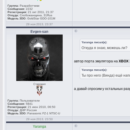
Группа:
Разработчики
Сообщения:
2232
Регистрация:
21 окт 2011, 21:37
Откуда:
Слобожанщина, 31Rus
Модель 3DO:
GoldStar GDO-101M
29 ноя 2013, 23:37
Evgen-san
Yaranga писал(а):
Откуда я знаю, можешь ли?
автор порта эмулятора на
XBOX 
Yaranga писал(а):
Ты про него (Винда) ещё нап
Старожил
а давай спросим у остальных ра
Группа:
Пользователи
Сообщения:
5841
Регистрация:
21 июн 2010, 06:50
Откуда:
ДНР Россия
Модель 3DO:
Panasonic FZ-1 NTSC-U
29 ноя 2013, 23:50
Yaranga