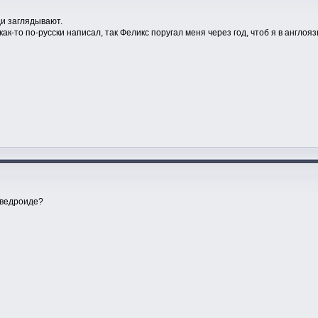
ди заглядывают.
как-то по-русски написал, так Феликс поругал меня через год, чтоб я в англояз
а ведроиде?