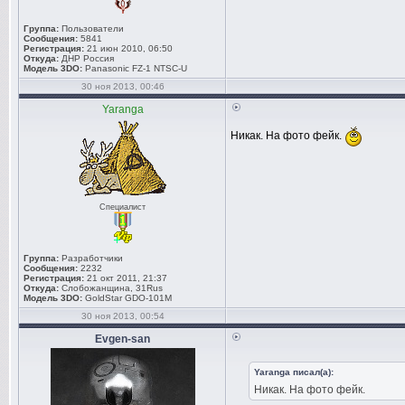
Группа:
Пользователи
Сообщения:
5841
Регистрация:
21 июн 2010, 06:50
Откуда:
ДНР Россия
Модель 3DO:
Panasonic FZ-1 NTSC-U
30 ноя 2013, 00:46
Yaranga
Никак. На фото фейк.
Специалист
Группа:
Разработчики
Сообщения:
2232
Регистрация:
21 окт 2011, 21:37
Откуда:
Слобожанщина, 31Rus
Модель 3DO:
GoldStar GDO-101M
30 ноя 2013, 00:54
Evgen-san
Yaranga писал(а):
Никак. На фото фейк.