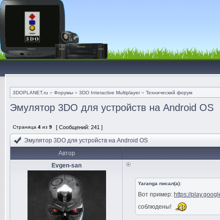
3DOPLANET.ru
»
Форумы
»
3DO Interactive Multiplayer
»
Технический форум
Эмулятор 3DO для устройств на Android OS
Страница
4
из
9
[ Сообщений: 241 ]
Эмулятор 3DO для устройств на Android OS
Автор
Evgen-san
Yaranga писал(а):
Вот пример:
https://play.goog
соблюдены!