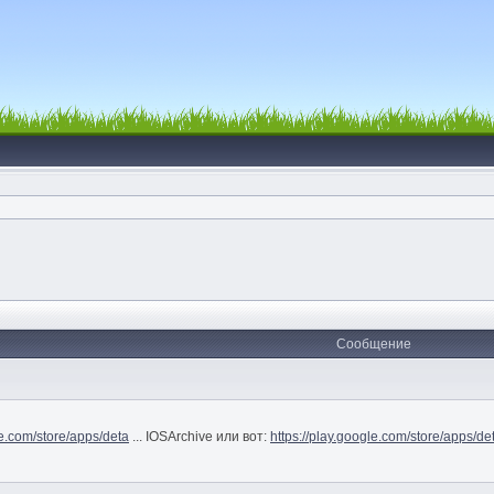
Сообщение
le.com/store/apps/deta
... IOSArchive или вот:
https://play.google.com/store/apps/de