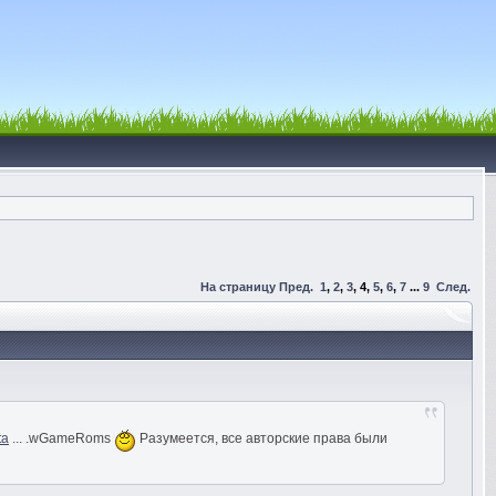
На страницу
Пред.
1
,
2
,
3
,
4
,
5
,
6
,
7
...
9
След.
ta
... .wGameRoms
Разумеется, все авторские права были