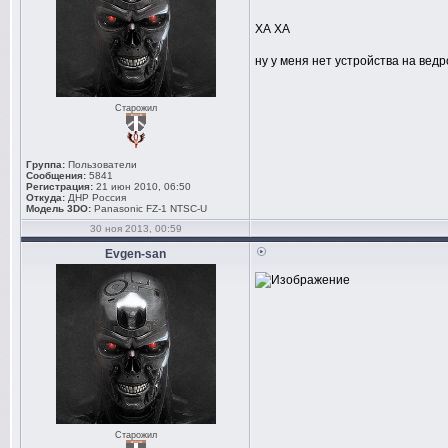
ХА ХА
ну у меня нет устройства на вед
Старожил
Группа:
Пользователи
Сообщения:
5841
Регистрация:
21 июн 2010, 06:50
Откуда:
ДНР Россия
Модель 3DO:
Panasonic FZ-1 NTSC-U
30 ноя 2013, 00:59
Evgen-san
Старожил