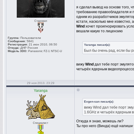
я сделал вывод на основе того, ч
требованию правообладателя и п
одним из разработчиков эмулят
Старожил
кстати, насколько мне известно,
Wind
хочет проигнорировать усло
вешали какую то лицензию
Группа:
Пользователи
Сообщения:
5841
Регистрация:
21 июн 2010, 06:50
Yaranga писал(а):
Откуда:
ДНР Россия
Был бы очень рад, если бы р
Модель 3DO:
Panasonic FZ-1 NTSC-U
вижу
Wind
дал тебе порт эмулят
четырёх ядерным видеопроцессо
29 ноя 2013, 23:29
Yaranga
Evgen-san писал(а):
вижу Wind дал тебе порт эму
1.6GHz и четырёх ядерным 
Откуда я знаю, можешь ли?
Специалист
Ты про него (Винда) ещё напиши 