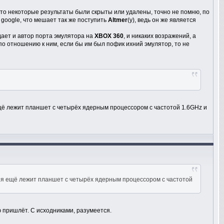
, что некоторые результаты были скрыты или удалены, точно не помню, по
google, что мешает так же поступить
Altmer
(у), ведь он же является
дает и автор порта эмулятора на
XBOX 360
, и никаких возражений, а
по отношению к ним, если бы им был пофик ихний эмулятор, то не
я ещё лежит планшет с четырёх ядерным процессором с частотой 1.6GHz и
 меня ещё лежит планшет с четырёх ядерным процессором с частотой
ю пришлёт. С исходниками, разумеется.