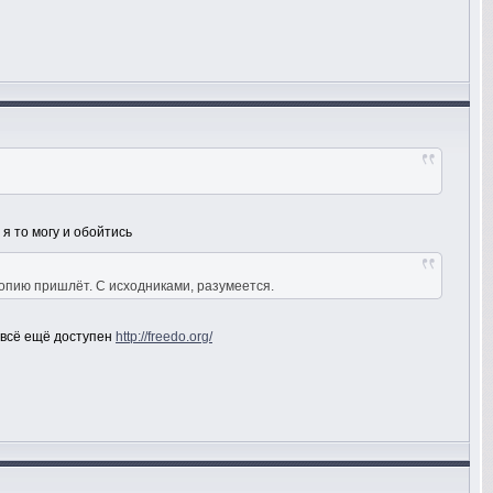
 я то могу и обойтись
 копию пришлёт. С исходниками, разумеется.
м всё ещё доступен
http://freedo.org/