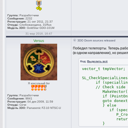
Группа:
Разработчики
Сообщения:
2232
Регистрация:
21 окт 2011, 21:37
Откуда:
Слобожанщина, 31Rus
Модель 3DO:
GoldStar GDO-101M
31 мар 2016, 16:47
Versus
3DO Doom sources released
Победил телепорты. Теперь рабо
(в одном направлении), но решил
Код:
Выделить всё
vector_t tmpVector;
SL_CheckSpecialLines
if (specialline
Я консольный бог
// Check side here
MakeVector(speci
Группа:
Разработчики
if (PointOnVecto
Сообщения:
9841
goto donext
Регистрация:
04 дек 2009, 11:59
Откуда:
Сочи
} else
Модель 3DO:
Panasonic FZ-10 NTSC-U
if (specialline-
P_CrossSpecial
return FA
}