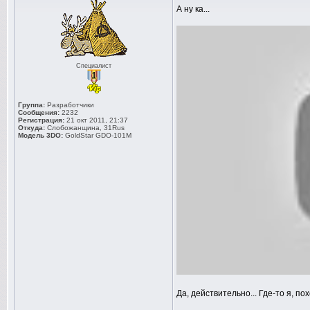
А ну ка...
Специалист
Группа:
Разработчики
Сообщения:
2232
Регистрация:
21 окт 2011, 21:37
Откуда:
Слобожанщина, 31Rus
Модель 3DO:
GoldStar GDO-101M
Да, действительно... Где-то я, пох