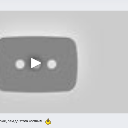
оже, сам до этого косячил...