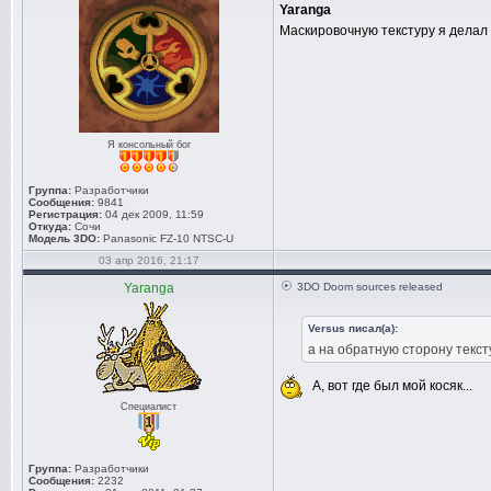
Yaranga
Маскировочную текстуру я делал 
Я консольный бог
Группа:
Разработчики
Сообщения:
9841
Регистрация:
04 дек 2009, 11:59
Откуда:
Сочи
Модель 3DO:
Panasonic FZ-10 NTSC-U
03 апр 2016, 21:17
Yaranga
3DO Doom sources released
Versus писал(а):
а на обратную сторону текст
А, вот где был мой косяк...
Специалист
Группа:
Разработчики
Сообщения:
2232