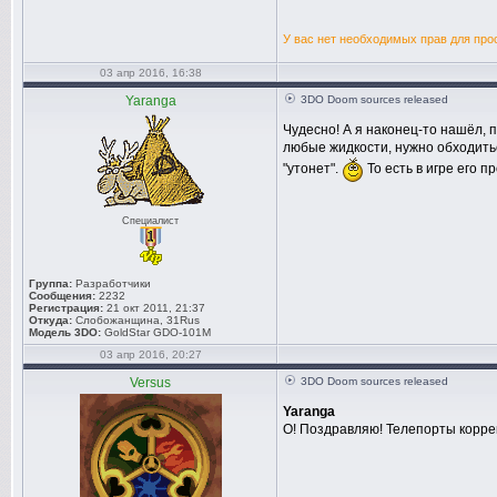
}
donext:
У вас нет необходимых прав для про
03 апр 2016, 16:38
Yaranga
3DO Doom sources released
Чудесно! А я наконец-то нашёл, п
любые жидкости, нужно обходиться
"утонет".
То есть в игре его пр
Специалист
Группа:
Разработчики
Сообщения:
2232
Регистрация:
21 окт 2011, 21:37
Откуда:
Слобожанщина, 31Rus
Модель 3DO:
GoldStar GDO-101M
03 апр 2016, 20:27
Versus
3DO Doom sources released
Yaranga
О! Поздравляю! Телепорты корр