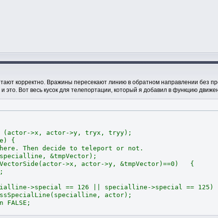
тают корректно. Вражины пересекают линию в обратном направлении без проб
 и это. Вот весь кусок для телепортации, который я добавил в функцию движе
 (actor->x, actor->y, tryx, tryy);
) {
. Then decide to teleport or not.
alline, &tmpVector);
rSide(actor->x, actor->y, &tmpVector)==0) {
;
>special == 126 || specialline->special == 125) 
Line(specialline, actor);
LSE;