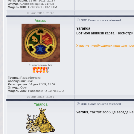
Регистрация:
21 окт 2011, 21:37
Откуда:
Слобожанщина, 31Rus
Модель 3DO:
GoldStar GDO-101M
03 апр 2016, 21:45
Versus
3DO Doom sources released
Yaranga
Вот моя ambush карта. Посмотри,
У вас нет необходимых прав для про
Я консольный бог
Группа:
Разработчики
Сообщения:
9841
Регистрация:
04 дек 2009, 11:59
Откуда:
Сочи
Модель 3DO:
Panasonic FZ-10 NTSC-U
03 апр 2016, 21:57
Yaranga
3DO Doom sources released
Versus
, так тут вообще засада н