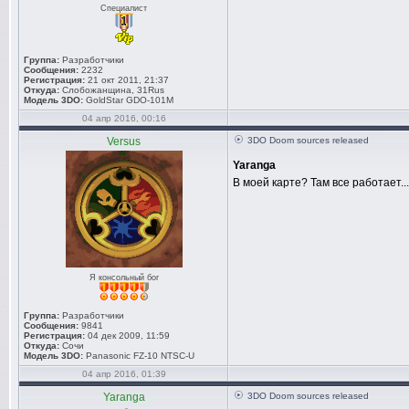
Специалист
Группа:
Разработчики
Сообщения:
2232
Регистрация:
21 окт 2011, 21:37
Откуда:
Слобожанщина, 31Rus
Модель 3DO:
GoldStar GDO-101M
04 апр 2016, 00:16
Versus
3DO Doom sources released
Yaranga
В моей карте? Там все работает..
Я консольный бог
Группа:
Разработчики
Сообщения:
9841
Регистрация:
04 дек 2009, 11:59
Откуда:
Сочи
Модель 3DO:
Panasonic FZ-10 NTSC-U
04 апр 2016, 01:39
Yaranga
3DO Doom sources released