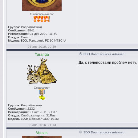
Я консольный бог
Группа:
Разработчики
Сообщения:
9841
Регистрация:
04 дек 2009, 11:59
Откуда:
Сочи
Модель 3DO:
Panasonic FZ-10 NTSC-U
03 апр 2016, 20:49
Yaranga
3DO Doom sources released
Да, с телепортами проблем нету, 
Специалист
Группа:
Разработчики
Сообщения:
2232
Регистрация:
21 окт 2011, 21:37
Откуда:
Слобожанщина, 31Rus
Модель 3DO:
GoldStar GDO-101M
03 апр 2016, 21:13
Versus
3DO Doom sources released