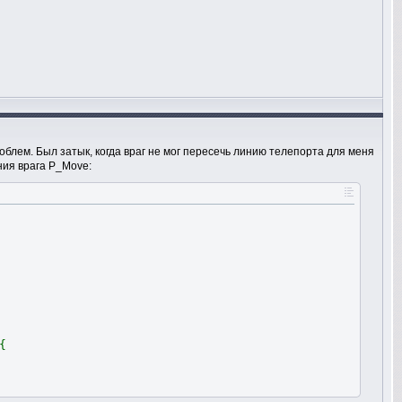
лем. Был затык, когда враг не мог пересечь линию телепорта для меня
ния врага P_Move:
{