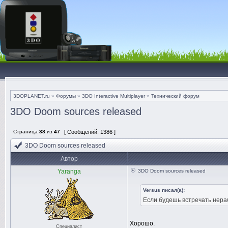
3DOPLANET.ru
»
Форумы
»
3DO Interactive Multiplayer
»
Технический форум
3DO Doom sources released
Страница
38
из
47
[ Сообщений: 1386 ]
3DO Doom sources released
Автор
Yaranga
3DO Doom sources released
Versus писал(а):
Если будешь встречать нераб
Хорошо.
Специалист