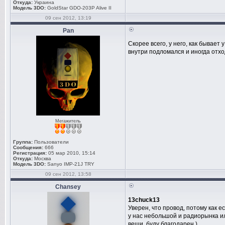
Откуда:
Украина
Модель 3DO:
GoldStar GDO-203P Alive II
09 сен 2012, 13:19
Pan
Скорее всего, у него, как бывает 
внутри подломался и иногда отхо
Мегажитель
Группа:
Пользователи
Сообщения:
666
Регистрация:
05 мар 2010, 15:14
Откуда:
Москва
Модель 3DO:
Sanyo IMP-21J TRY
09 сен 2012, 13:58
Chansey
13chuck13
Уверен, что провод, потому как е
у нас небольшой и радиорынка ил
вещи, буду благодарен )