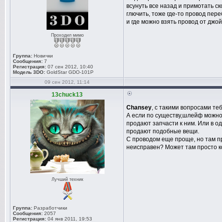
всунуть все назад и примотать ск
глючить, тоже где-то провод пер
и где можно взять провод от джо
Проходил мимо
Группа:
Новички
Сообщения:
7
Регистрация:
07 сен 2012, 10:40
Модель 3DO:
GoldStar GDO-101P
09 сен 2012, 11:14
13chuck13
Chansey
, с такими вопросами те
А если по существу,шлейф можно
продают запчасти к ним. Или в о
продают подобные вещи.
С проводом еще проще, но там пр
неисправен? Может там просто ко
Лучший техник
Группа:
Разработчики
Сообщения:
2057
Регистрация:
04 янв 2011, 19:53