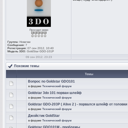
Проходил мимо
Группа:
Новички
Сообщения:
7
Регистрация:
07 сен 2012, 10:40
Модель 3DO:
GoldStar GDO-101P
09 сен 2012, 23:23
Похожие темы
Темы
Вопрос по Goldstar GDO101
в форуме
Технический форум
Goldstar 3do 101 порван шлейф
в форуме
Технический форум
Goldstar GDO-203P ( Alive 2 ) - порвался шлейф от головки
в форуме
Технический форум
Джойстик GoldStar
в форуме
Технический форум
Goldstar GDO101M - проблемы