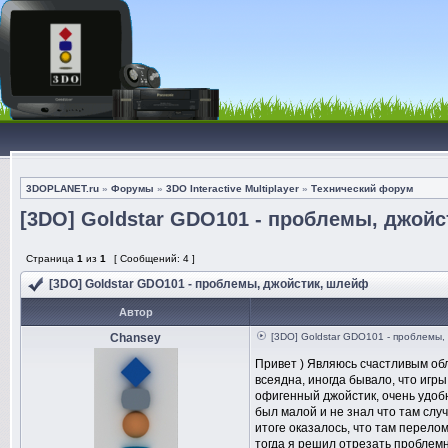
3DOPLANET.ru
»
Форумы
»
3DO Interactive Multiplayer
»
Технический форум
[3DO] Goldstar GDO101 - проблемы, джой
Страница
1
из
1
[ Сообщений: 4 ]
[3DO] Goldstar GDO101 - проблемы, джойстик, шлейф
Автор
Chansey
[3DO] Goldstar GDO101 - проблемы,
Привет ) Являюсь счастливым обл
всеядна, иногда бывало, что игры
офигенный джойстик, очень удобн
был малой и не знал что там случ
итоге оказалось, что там перело
тогда я решил отрезать проблемн