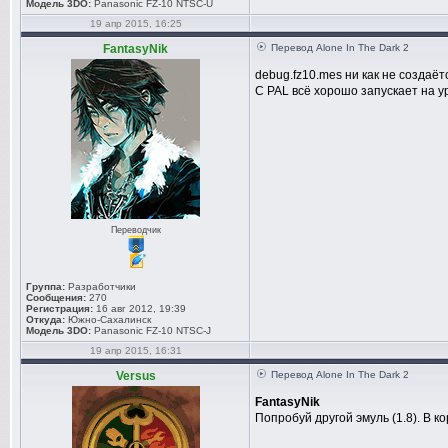
Модель 3DO:
Panasonic FZ-10 NTSC-U
19 апр 2015, 16:25
FantasyNik
Перевод Alone In The Dark 2
debug.fz10.mes ни как не создаёт
С PAL всё хорошо запускает на у
Переводчик
Группа:
Разработчики
Сообщения:
270
Регистрация:
16 авг 2012, 19:39
Откуда:
Южно-Сахалинск
Модель 3DO:
Panasonic FZ-10 NTSC-J
19 апр 2015, 16:31
Versus
Перевод Alone In The Dark 2
FantasyNik
Попробуй другой эмуль (1.8). В 