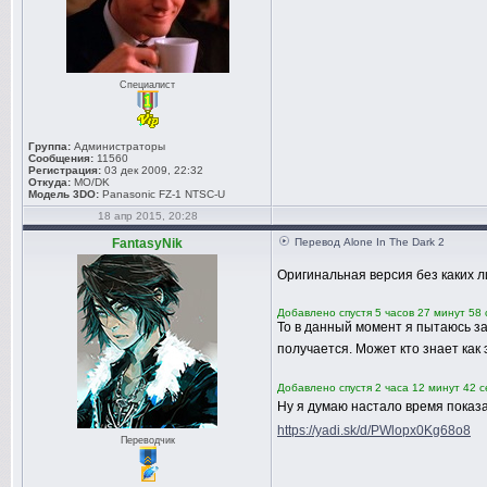
Специалист
Группа:
Администраторы
Сообщения:
11560
Регистрация:
03 дек 2009, 22:32
Откуда:
MO/DK
Модель 3DO:
Panasonic FZ-1 NTSC-U
18 апр 2015, 20:28
FantasyNik
Перевод Alone In The Dark 2
Оригинальная версия без каких л
Добавлено спустя 5 часов 27 минут 58 
То в данный момент я пытаюсь за
получается. Может кто знает как 
Добавлено спустя 2 часа 12 минут 42 с
Ну я думаю настало время показа
https://yadi.sk/d/PWlopx0Kg68o8
Переводчик