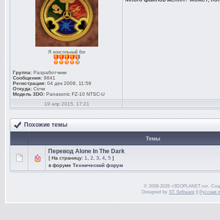
Я консольный бог
Группа:
Разработчики
Сообщения:
9841
Регистрация:
04 дек 2009, 11:59
Откуда:
Сочи
Модель 3DO:
Panasonic FZ-10 NTSC-U
19 апр 2015, 17:21
Похожие темы
Темы
Перевод Alone In The Dark
[ На страницу:
1
,
2
,
3
,
4
,
5
]
в форуме
Технический форум
© 2008-2026 «3DOPLANET.ru». Соз
Designed by
ST Software
||
Русская 