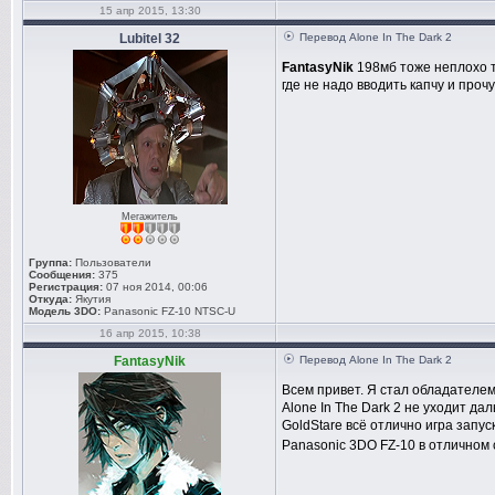
15 апр 2015, 13:30
Lubitel 32
Перевод Alone In The Dark 2
FantasyNik
198мб тоже неплохо т
где не надо вводить капчу и про
Мегажитель
Группа:
Пользователи
Сообщения:
375
Регистрация:
07 ноя 2014, 00:06
Откуда:
Якутия
Модель 3DO:
Panasonic FZ-10 NTSC-U
16 апр 2015, 10:38
FantasyNik
Перевод Alone In The Dark 2
Всем привет. Я стал обладателем
Alone In The Dark 2 не уходит да
GoldStare всё отлично игра запу
Panasonic 3DO FZ-10 в отличном с