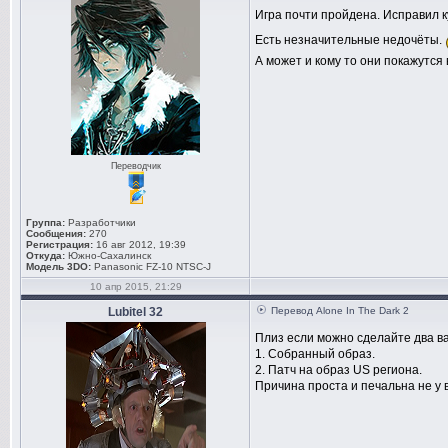
Игра почти пройдена. Исправил к
Есть незначительные недочёты.
А может и кому то они покажутся
Переводчик
Группа:
Разработчики
Сообщения:
270
Регистрация:
16 авг 2012, 19:39
Откуда:
Южно-Сахалинск
Модель 3DO:
Panasonic FZ-10 NTSC-J
10 апр 2015, 21:29
Lubitel 32
Перевод Alone In The Dark 2
Плиз если можно сделайте два в
1. Собранный образ.
2. Патч на образ US региона.
Причина проста и печальна не у 