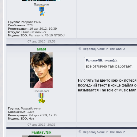
Переводчик
Группа:
Разработчики
Сообщения:
270
Регистрация:
16 авг 2012, 19:39
Откуда:
Южно-Сахалинск
Модель 3DO:
Panasonic FZ-10 NTSC-J
07 апр 2015, 15:59
aliast
Перевод Alone In The Dark 2
FantasyNik писал(а):
всё отлично там работает.
Ну опять ты где-то крючок потерял
последний текст в конце файла об
называется The role of Music Man
Специалист
Группа:
Разработчики
Сообщения:
1306
Регистрация:
04 дек 2009, 12:15
Модель 3DO:
Нет
07 апр 2015, 20:33
FantasyNik
Перевод Alone In The Dark 2