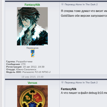
FantasyNik
Перевод Alone In The Dark 2
Я сперва тоже думал что висит и
GoldStare обе версии запускаютс
Переводчик
Группа:
Разработчики
Сообщения:
270
Регистрация:
16 авг 2012, 19:39
Откуда:
Южно-Сахалинск
Модель 3DO:
Panasonic FZ-10 NTSC-J
19 апр 2015, 15:49
Versus
Перевод Alone In The Dark 2
FantasyNik
А что пишет в файл debug.fz10.m