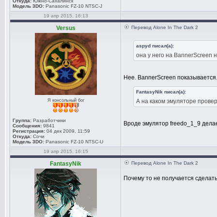
Откуда:
Южно-Сахалинск
Модель 3DO:
Panasonic FZ-10 NTSC-J
19 апр 2015, 16:13
Versus
Перевод Alone In The Dark 2
aspyd писал(а):
она у него на BannerScreen н
Нее. BannerScreen показывается.
FantasyNik писал(а):
Я консольный бог
А на каком эмуляторе провер
Группа:
Разработчики
Вроде эмулятор freedo_1_9 дела
Сообщения:
9841
Регистрация:
04 дек 2009, 11:59
Откуда:
Сочи
Модель 3DO:
Panasonic FZ-10 NTSC-U
19 апр 2015, 16:15
FantasyNik
Перевод Alone In The Dark 2
Почему то не получается сделать