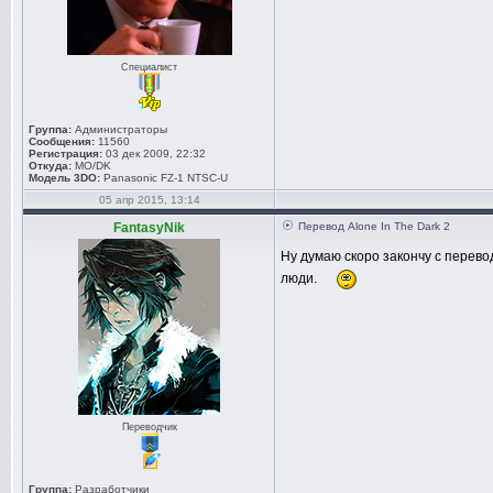
Специалист
Группа:
Администраторы
Сообщения:
11560
Регистрация:
03 дек 2009, 22:32
Откуда:
MO/DK
Модель 3DO:
Panasonic FZ-1 NTSC-U
05 апр 2015, 13:14
FantasyNik
Перевод Alone In The Dark 2
Ну думаю скоро закончу с перево
люди.
Переводчик
Группа:
Разработчики