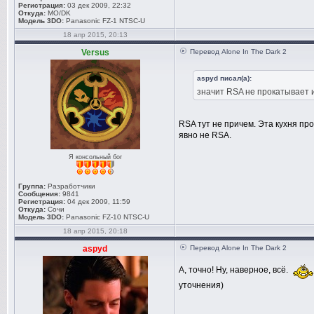
Регистрация:
03 дек 2009, 22:32
Откуда:
MO/DK
Модель 3DO:
Panasonic FZ-1 NTSC-U
18 апр 2015, 20:13
Versus
Перевод Alone In The Dark 2
aspyd писал(а):
значит RSA не прокатывает и
RSA тут не причем. Эта кухня пр
явно не RSA.
Я консольный бог
Группа:
Разработчики
Сообщения:
9841
Регистрация:
04 дек 2009, 11:59
Откуда:
Сочи
Модель 3DO:
Panasonic FZ-10 NTSC-U
18 апр 2015, 20:18
aspyd
Перевод Alone In The Dark 2
А, точно! Ну, наверное, всё.
уточнения)