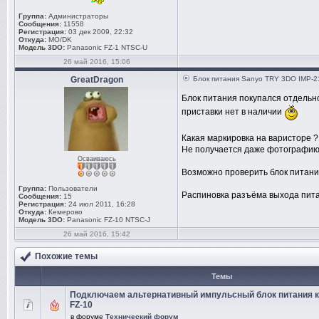
Группа:
Администраторы
Сообщения:
11558
Регистрация:
03 дек 2009, 22:32
Откуда:
MO/DK
Модель 3DO:
Panasonic FZ-1 NTSC-U
26 май 2016, 15:06
GreatDragon
Блок питания Sanyo TRY 3DO IMP-2
Блок питания покупался отдельно
приставки нет в наличии
Какая маркировка на варисторе ?
Не получается даже фотографию
Осваиваюсь
Возможно проверить блок питания
Группа:
Пользователи
Распиновка разъёма выхода пит
Сообщения:
15
Регистрация:
24 июл 2011, 16:28
Откуда:
Кемерово
Модель 3DO:
Panasonic FZ-10 NTSC-J
26 май 2016, 15:42
Похожие темы
Темы
Подключаем альтернативный импульсный блок питания к
FZ-10
в форуме
Технический форум