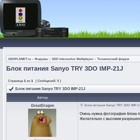
3DOPLANET.ru
»
Форумы
»
3DO Interactive Multiplayer
»
Технический форум
Блок питания Sanyo TRY 3DO IMP-21J
Страница
1
из
1
[ Сообщений: 5 ]
Блок питания Sanyo TRY 3DO IMP-21J
Автор
GreatDragon
Блок питания Sanyo TRY 3DO IMP-2
Очень нужна фотография блока п
Желательно с высоким разрешени