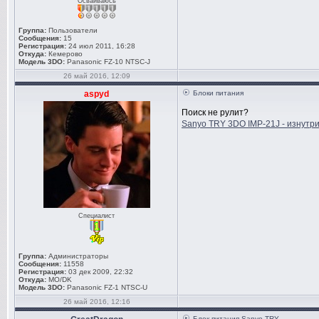
Осваиваюсь
Группа:
Пользователи
Сообщения:
15
Регистрация:
24 июл 2011, 16:28
Откуда:
Кемерово
Модель 3DO:
Panasonic FZ-10 NTSC-J
26 май 2016, 12:09
aspyd
Блоки питания
Поиск не рулит?
Sanyo TRY 3DO IMP-21J - изнутр
Специалист
Группа:
Администраторы
Сообщения:
11558
Регистрация:
03 дек 2009, 22:32
Откуда:
MO/DK
Модель 3DO:
Panasonic FZ-1 NTSC-U
26 май 2016, 12:16
Блок питания Sanyo TRY