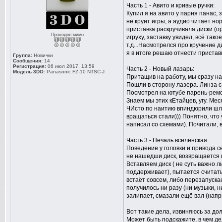
Часть 1 - Авито и кривые ручки:
Купил я на авито у парня панас, 
не круит игры, а аудио читает но
приставка раскручивала диски (о
Проходил мимо
игруху, заставку увидел, всё так
т.д...Насмотрелся про кручение ди
я в итоге решаю отнести приставк
Группа:
Новички
Сообщения:
14
Регистрация:
06 июл 2017, 13:59
Часть 2 - Новый лазарь:
Модель 3DO:
Panasonic FZ-10 NTSC-J
Притащив на работу, мы сразу на
Пошли в сторону лазера. Линза са
Посмотрел на ютубе парень-ремонт
Знаем мы этих кЕтайцев, угу. Ме
ЧИсто по наитию впиндюрили шле
вращаться стали))) Понятно, что 
написал со схемами). Почитали, 
Часть 3 - Печаль вселенская:
Поведение у головки и привода се
не нашедши диск, возвращается к
Вставляем диск ( не суть важно л
поддерживает), пытается считать 
встаёт совсем, либо перезапускае
получилось ни разу (ни музыки, н
залипает, смазали ещё вал (напри
Вот такие дела, извиняюсь за до
Может быть подскажите, в чем де