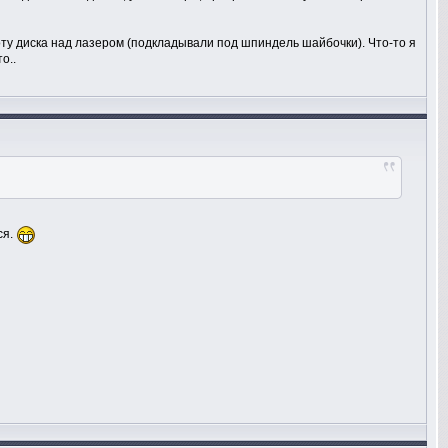
оту диска над лазером (подкладывали под шпиндель шайбочки). Что-то я
о..
ся.