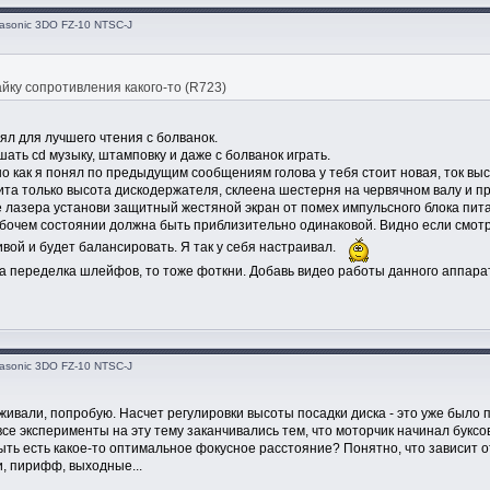
asonic 3DO FZ-10 NTSC-J
йку сопротивления какого-то (R723)
ял для лучшего чтения с болванок.
ть cd музыку, штамповку и даже с болванок играть.
но как я понял по предыдущим сообщениям голова у тебя стоит новая, ток вы
ита только высота дискодержателя, склеена шестерня на червячном валу и пр
те лазера установи защитный жестяной экран от помех импульсного блока пи
бочем состоянии должна быть приблизительно одинаковой. Видно если смотре
ивой и будет балансировать. Я так у себя настраивал.
а переделка шлейфов, то тоже фоткни. Добавь видео работы данного аппара
asonic 3DO FZ-10 NTSC-J
живали, попробую. Насчет регулировки высоты посадки диска - это уже было по
все эксперименты на эту тему заканчивались тем, что моторчик начинал буксо
ть есть какое-то оптимальное фокусное расстояние? Понятно, что зависит от 
, пирифф, выходные...