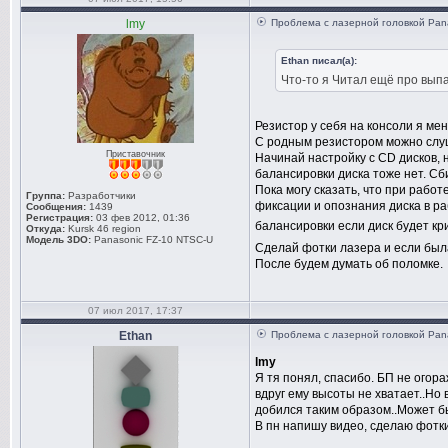
lmy
Проблема с лазерной головкой Pan
Ethan писал(а):
Что-то я Читал ещё про выпа
Резистор у себя на консоли я мен
С родным резистором можно слуша
Приставочник
Начинай настройку с CD дисков, 
балансировки диска тоже нет. Сб
Пока могу сказать, что при рабо
Группа:
Разработчики
фиксации и опознания диска в ра
Сообщения:
1439
Регистрация:
03 фев 2012, 01:36
балансировки если диск будет кр
Откуда:
Kursk 46 region
Модель 3DO:
Panasonic FZ-10 NTSC-U
Сделай фотки лазера и если был
После будем думать об поломке.
07 июл 2017, 17:37
Ethan
Проблема с лазерной головкой Pan
lmy
Я тя понял, спасибо. БП не огора
вдруг ему высоты не хватает..Но 
добился таким образом..Может бы
В пн напишу видео, сделаю фотки