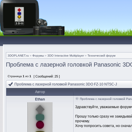
3DOPLANET.ru
»
Форумы
»
3DO Interactive Multiplayer
»
Технический форум
Проблема с лазерной головкой Panasonic 3D
Страница
1
из
1
[ Сообщений: 25 ]
Проблема с лазерной головкой Panasonic 3DO FZ-10 NTSC-J
Автор
Ethan
Проблема с лазерной головкой Pan
Здравствуйте, уважаемые форум
Прошу только сразу не закидывай
прочему.
Хочу попросить совета, но сначал