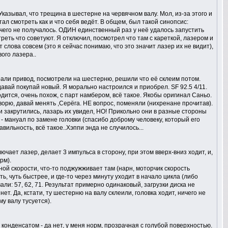
 Указывал, что трещина в шестерне на червячном валу. Мол, из-за этого и
ал смотреть как и что себя ведёт. В общем, был такой синопсис:
ичего не получалось. ОДИН единственный раз у неё удалось запустить
отреть что советуют. Я отключил, посмотрел что там с кареткой, лазером и
от слова совсем (это я сейчас понимаю, что это значит лазер их не видит),
ого лазера..
брали привод, посмотрели на шестерню, решили что её склеим потом.
давай покупай новый. Я морально настроился и приобрел. SF 92.5 4/11.
одится, очень похож, с парт намбером, всё такое. Якобы оригинал Саньо.
ворю, давай менять ,Серёга. НЕ вопрос, поменяли (нихренане прочитав).
закрутились, лазарь их увидел, НО! Прикольно они в разные стороны
 - мануал по замене головки (спасибо доброму человеку, который его
ильность, всё такое..Хэппи энда не случилось...
чает лазер, делает 3 импульса в сторону, при этом вверх-вниз ходит, и,
рм).
дной скорости, что-то поджужживает там (нарн, моторчик скорость
ь, чуть быстрее, и где-то через минуту уходит в начало цикла (либо
али: 57, 62, 71. Результат примерно одинаковый, загрузки диска не
ет. Да, кстати, ту шестерню на валу склеили, головка ходит, ничего не
му валу тусуется).
конденсатом - да нет, у меня норм, прозрачная с голубой поверхностью.