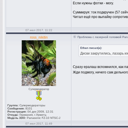
Если нужны фотки - могу.
Суммируя: ток подкручен (57 сей
Читал ещё про выпайку сопротивле
07 июл 2017, 11:22
ross_nikitin
Проблема с лазерной головкой Pan
Ethan писал(а):
Диски закрутились, лазарь и
Сразу ералаш вспомнился, как па
Жди подмогу, ничего сам дельного
Супермодератор
Группа:
Супермодераторы
Сообщения:
8101
Регистрация:
04 дек 2009, 12:31
Откуда:
Германия, г.Урмитц
Модель 3DO:
Panasonic FZ-10 NTSC-J
07 июл 2017, 11:49