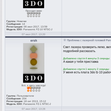
Проходил мимо
Группа:
Новички
Сообщения:
14
Регистрация:
06 июл 2017, 13:59
Модель 3DO:
Panasonic FZ-10 NTSC-J
07 июл 2017, 13:20
ersh
Проблема с лазерной головкой Pan
Свет лазера проверить легко, вк
подробней рассказать.
Добавлено спустя 4 минуты 3 секунды:
А какая у тебя приставка
Добавлено спустя 1 минуту 2 секунды:
У меня есть плата 3do fz-10 рабо
Всё, я здесь навсегда!
Группа:
Пользователи
Сообщения:
204
Регистрация:
18 окт 2013, 15:12
Модель 3DO:
Panasonic FZ-1 NTSC-J
07 июл 2017, 13:26