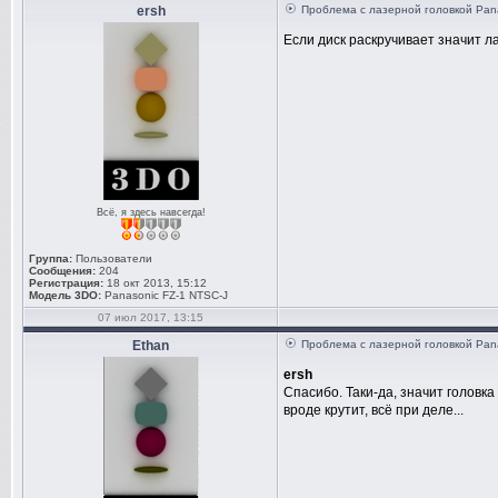
ersh
Проблема с лазерной головкой Pan
Если диск раскручивает значит л
Всё, я здесь навсегда!
Группа:
Пользователи
Сообщения:
204
Регистрация:
18 окт 2013, 15:12
Модель 3DO:
Panasonic FZ-1 NTSC-J
07 июл 2017, 13:15
Ethan
Проблема с лазерной головкой Pan
ersh
Спасибо. Таки-да, значит головка
вроде крутит, всё при деле...