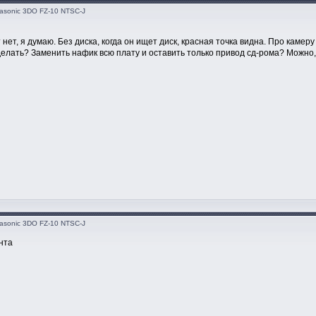
asonic 3DO FZ-10 NTSC-J
нет, я думаю. Без диска, когда он ищет диск, красная точка видна. Про камеру 
 делать? Заменить нафик всю плату и оставить только привод сд-рома? Можно,
asonic 3DO FZ-10 NTSC-J
нта