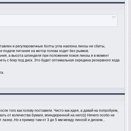
ставлен и регулировочные болты угла наклона линзы не сбиты,
и подаче питания на мотор голова ходит без рывков.
тания, а высота шпинделя при положении покоя линзы и в момент
ть с боку под диск. Это будет оптимальная середина резервного хода
та.
сле того как голову поставили. Чисто как идея, а давай-ка попробуем,
вать от количества бумаги, впиндюренной на него))) Ничего особо не
лазер..Но к пример там от 3 до 5 мм между линзой и диском...