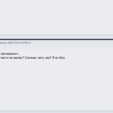
asonic 3DO FZ-10 NTSC-J
 как вариант...
чисто не жалко? Сколько, чего, как? Я из Мск.