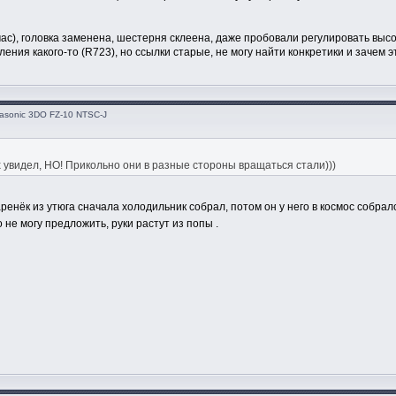
час), головка заменена, шестерня склеена, даже пробовали регулировать выс
ния какого-то (R723), но ссылки старые, не могу найти конкретики и зачем эт
asonic 3DO FZ-10 NTSC-J
х увидел, НО! Прикольно они в разные стороны вращаться стали)))
ренёк из утюга сначала холодильник собрал, потом он у него в космос собрал
 не могу предложить, руки растут из попы .