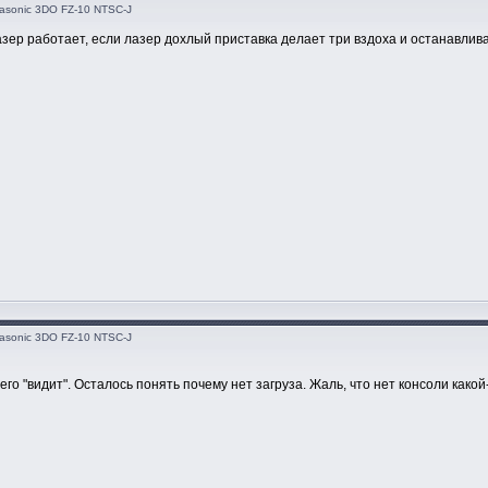
asonic 3DO FZ-10 NTSC-J
азер работает, если лазер дохлый приставка делает три вздоха и останавливае
asonic 3DO FZ-10 NTSC-J
 его "видит". Осталось понять почему нет загруза. Жаль, что нет консоли какой