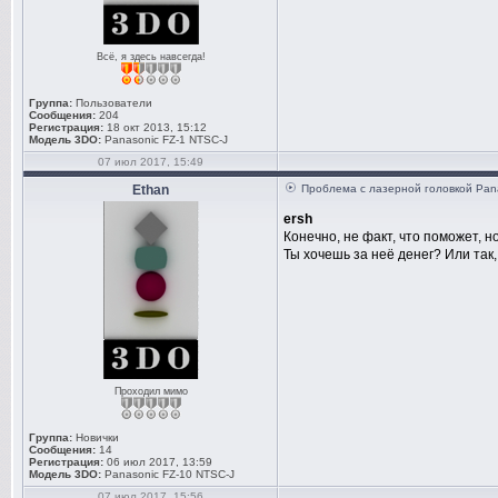
Всё, я здесь навсегда!
Группа:
Пользователи
Сообщения:
204
Регистрация:
18 окт 2013, 15:12
Модель 3DO:
Panasonic FZ-1 NTSC-J
07 июл 2017, 15:49
Ethan
Проблема с лазерной головкой Pan
ersh
Конечно, не факт, что поможет, но
Ты хочешь за неё денег? Или так, 
Проходил мимо
Группа:
Новички
Сообщения:
14
Регистрация:
06 июл 2017, 13:59
Модель 3DO:
Panasonic FZ-10 NTSC-J
07 июл 2017, 15:56