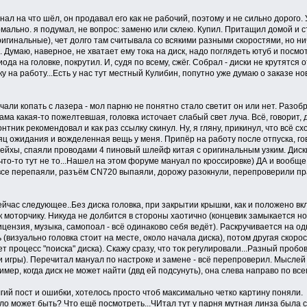
знал на что шёл, он продавал его как не рабочий, поэтому и не сильно дорого.
рмально. я подумал, не вопрос: заменю или склею. Купил. Притащил домой и ст
ригинальные), чет долго там считывала со всякими разными скоростями, но н
ое. Думаю, наверное, не хватает ему тока на диск, надо поглядеть ютуб и посм
ода на головке, покрутил. И, судя по всему, сжёг. Собрал - диски не крутятся 
у на работу...Есть у нас тут местный Кулибин, попутно уже думаю о заказе нов
чали копать с лазера - мол парню не понятно стало светит он или нет. Разо
ма какая-то пожелтевшая, головка источает слабый свет луча. Всё, говорит, 
ник рекомендовал и как раз ссылку скинул. Ну, я гляну, прикинул, что всё сх
сяц ожидания и вожделенная вещь у меня. Припёр на работу после отпуска, го
йхы, спаяли проводами 4 пиновый шлейф китая с оригинальным узким. Диски 
что-то тут не то...Нашел на этом форуме мануал по кроссировке) ДА и вообще
все перепаяли, разъём CN720 выпаяли, дорожу разокнули, перепроверили прав
йчас следующее..Без диска головка, при закрытии крышки, как и положено вклю
 моторчику. Никуда не долбится в стороны хаотично (концевик замыкается но
ицензия, музыка, самопоал - всё одинаково себя ведёт). Раскручивается на о
(визуально головка стоит на месте, около начала диска), потом другая скорост
т процесс "поиска" диска). Скажу сразу, что ток регулировали...Разный пробов
и игры). Перечитал мануал по настроке и замене - всё перепроверил. Мыслей н
мер, когда диск не может найти (двд ей подсунуть), она слева направо по все
лгий пост и ошибки, хотелось просто чтоб максимально четко картину поняли.
ло может быть? Что ещё посмотреть...ЧИтал тут у парня мутная линза была с 