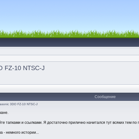
O FZ-10 NTSC-J
Сообщение
asonic 3DO FZ-10 NTSC-J
чане.
те тапками и ссылками. Я достаточно прилично начитался тут всяких тем по 
а - немного истории...