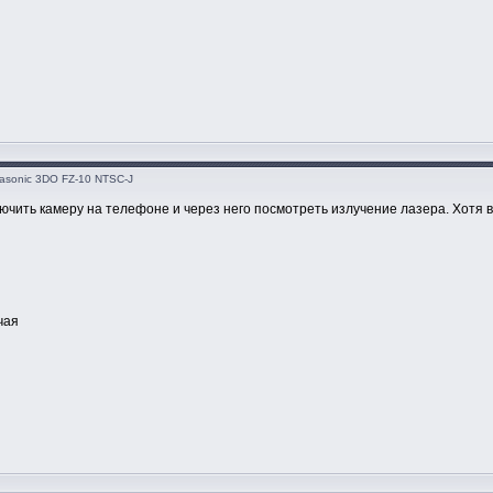
asonic 3DO FZ-10 NTSC-J
лючить камеру на телефоне и через него посмотреть излучение лазера. Хотя 
чая