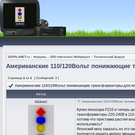
3DOPLANET.ru
»
Форумы
»
3DO Interactive Multiplayer
»
Технический форум
Американские 110/120Вольт понижающие 
Страница
1
из
1
[ Сообщений: 3 ]
Американские 110/120Вольт понижающие трансформаторы для я
Автор
Akinori
Американские 110/120Вольт пониж
Купил японскую FZ10 и теперь це
трансформаторы 220-240В в 110-1
потому что приставка рассчитана
использовать?
Японский могу заказать но это с
получится решить вопрос меньше