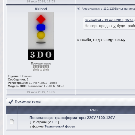
19 июл 2019, 17:53
Akinori
Американские 110/120Вольт пониж
SavitarSvit » 19 июл 2019, 15:53
Не верь продавцу, будет рабо
спасибо, тогда заеду возьму
Проходил мимо
Группа:
Новички
Сообщения:
2
Регистрация:
19 июл 2019, 15:56
Модель 3DO:
Panasonic FZ-10 NTSC-J
19 июл 2019, 18:05
Похожие темы
Темы
Понижающие трансформаторы 220V / 100-120V
[ На страницу:
1
,
2
]
в форуме
Технический форум