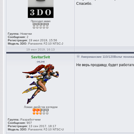
Спасибо.
Проходил мимо
Группа:
Новички
Сообщения:
2
Регистрация:
19 июл 2019, 15:56
Модель 3DO:
Panasonic FZ-10 NTSC-J
19 июл 2019, 16:13
SavitarSvit
Американские 110/120Вольт пониж
Не верь продавцу, будет работать
Ломаю джойстик взглядом
Группа:
Разработчики
Сообщения:
907
Регистрация:
13 сен 2017, 18:17
Модель 3DO:
Panasonic FZ-10 NTSC-U