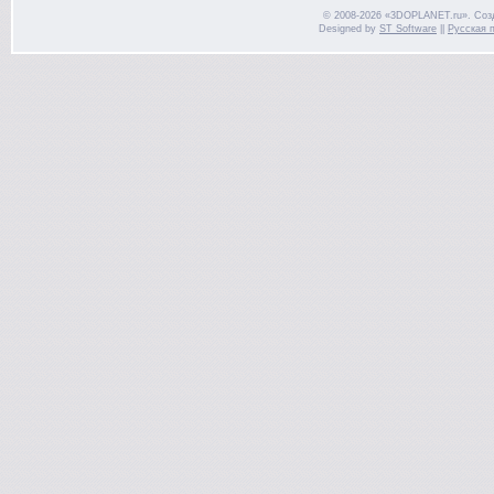
© 2008-2026 «3DOPLANET.ru». Соз
Designed by
ST Software
||
Русская 