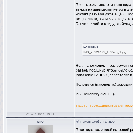
То есть если гипотетически подат
звука в наушниках мы не услышим
контакт разъёма джоя ещё и Clock 
Вот, не знаю, в чём была идея та
Так что - имейте в виду, в геймпа
______________________
Вложение
IMG_20220422_102545_1.jpg
Ну, и напоследок — раз ремонт 
разъём под шнур, чтобы было бо
Panasonic FZ-JP2X, переставив в
Получился (наконец-то) хороший 
P.S. Ненавижу AVITO...((
У вас нет необходимых прав для прос
01 май 2022, 15:43
KirZ
Ремонт джойстика 3DO
Тоже поделюсь своей историей р