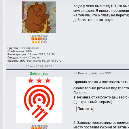
Когда у меня был голд 101, то бы
внутри джоя. Я просто просверли
на точиле, что б плату не перет
добавил клея и затянул.
Приставочник
Группа:
Разработчики
Сообщения:
1439
Регистрация:
03 фев 2012, 01:36
Откуда:
Kursk 46 region
Модель 3DO:
Panasonic FZ-10 NTSC-U
10 ноя 2016, 18:59
Gektor_rus
Ремонт джойстика 3DO
Пришло время и мне поковырять 
окончательно резинка под кресто
Лечение:
1. Резинка от какого-то дешевог
(центральный сверлил).
2. Защелки крестовины со време
Приставочник
месту поставил кусочки от ватных