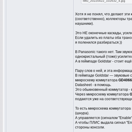
IMG_20220422_102632_4.jpg
Хотя я не понял, что делают эти к
(соответственно), коллекторы тр
наушники).
Это НЕ оконечные каскады, усил
Если удалить из платы оба транз
я поленился разбираться.))
В Panasonic такого нет. Там звуко
однокристальный (тоже) усилител
А в геймпаде Goldstar - стоит е
Пару слов о ней, и эта информац
В геймпаде Goldstar — звуковые с
микросхему коммутатора
GD406
Datasheet - в помощь.
Это обыкновенный коммутатор - в
Через микросхему коммутатора
G
подаются уже на соответствующ
То есть микросхема коммутатора 
(шнура).
А управляется (сигналом "Enable
А чтобы ПЛИС выдала сигнал "En
стороны консоли.