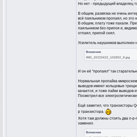
Но нет - предыдущий владелец т
В общем, развязка не очень интер
всё паяльником пропаял, но это н
В общем, плату тоже пахали. Пре
паяльником без припоя и, видимо
отпаял, припой снял.
Усилитель наушников выполнен 
Вложение
IMG_20220422_102802_8.jpg
И он её "пропаял" так старательно
Нормальная пропайка микросхем 
выводов имеют кольцевые трещин
качается, и тоже пайки выводов 
Посмотрел все электролитические
Ещё заметил, что транзисторы Q
p транзистора.
Хотя там должны стоять два n-p-
заменил.
Вложение