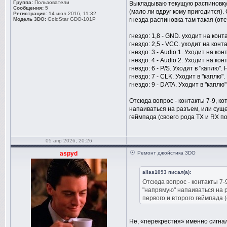
Группа:
Пользователи
Выкладываю текущую распиновку 
Сообщения:
5
(мало ли вдруг кому пригодится)
Регистрация:
14 июл 2016, 11:32
Модель 3DO:
GoldStar GDO-101P
гнезда распиновка там такая (отс
гнездо: 1,8 - GND. уходит на кон
гнездо: 2,5 - VCC. уходит на кон
гнездо: 3 - Audio 1. Уходит на ко
гнездо: 4 - Audio 2. Уходит на ко
гнездо: 6 - P/S. Уходит в "каплю"
гнездо: 7 - CLK. Уходит в "каплю"
гнездо: 9 - DATA. Уходит в "каплю
Отсюда вопрос - контакты 7-9, к
напаиваться на разъем, или суще
геймпада (своего рода TX и RX п
05 апр 2026, 20:26
aspyd
Ремонт джойстика 3DO
alias1093 писал(а):
Отсюда вопрос - контакты 7-
"напрямую" напаиваться на р
первого и второго геймпада 
Не, «перекрестия» именно сигна