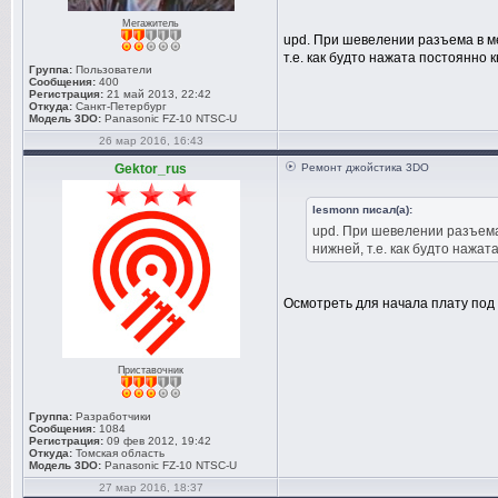
Мегажитель
upd. При шевелении разъема в м
т.е. как будто нажата постоянно 
Группа:
Пользователи
Сообщения:
400
Регистрация:
21 май 2013, 22:42
Откуда:
Санкт-Петербург
Модель 3DO:
Panasonic FZ-10 NTSC-U
26 мар 2016, 16:43
Gektor_rus
Ремонт джойстика 3DO
lesmonn писал(а):
upd. При шевелении разъема
нижней, т.е. как будто нажат
Осмотреть для начала плату под
Приставочник
Группа:
Разработчики
Сообщения:
1084
Регистрация:
09 фев 2012, 19:42
Откуда:
Томская область
Модель 3DO:
Panasonic FZ-10 NTSC-U
27 мар 2016, 18:37