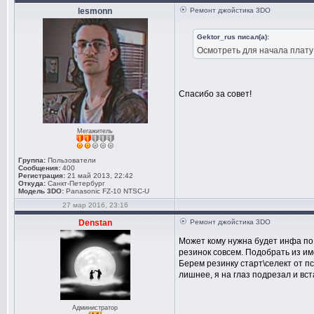
lesmonn
Ремонт джойстика 3DO
Gektor_rus писал(а):
Осмотреть для начала плату
Спасибо за совет!
Мегажитель
Группа:
Пользователи
Сообщения:
400
Регистрация:
21 май 2013, 22:42
Откуда:
Санкт-Петербург
Модель 3DO:
Panasonic FZ-10 NTSC-U
27 мар 2016, 23:16
Denstan
Ремонт джойстика 3DO
Может кому нужна будет инфа по
резинок совсем. Подобрать из им
Берем резинку старт\селект от пс
лишнее, я на глаз подрезал и вс
Администратор