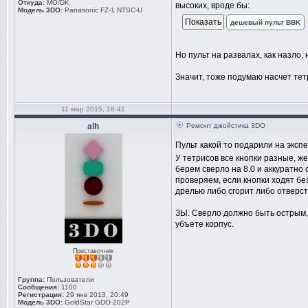
Откуда:
MO/DK
высоких, вроде бы:
Модель 3DO:
Panasonic FZ-1 NTSC-U
дешевый пульт BBK
Но пульт на развалах, как назло, 
Значит, тоже подумаю насчет тетр
11 мар 2015, 18:41
alh
Ремонт джойстика 3DO
Пульт какой то подарили на эксп
У тетрисов все кнопки разные, ж
берем сверло на 8.0 и аккуратно
проверяем, если кнопки ходят бе
дрелью либо сгорит либо отверст
ЗЫ. Сверло должно быть острым,
убъете корпус.
Приставочник
Группа:
Пользователи
Сообщения:
1100
Регистрация:
29 янв 2013, 20:49
Модель 3DO:
GoldStar GDO-202P