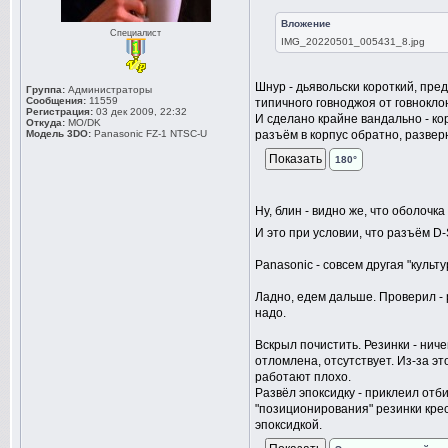
Вложение
Специалист
IMG_20220501_005431_8.jpg
Шнур - дьявольски короткий, пре
Группа:
Администраторы
Сообщения:
11559
типичного говноджоя от говнокло
Регистрация:
03 дек 2009, 22:32
И сделано крайне вандально - ко
Откуда:
MO/DK
Модель 3DO:
Panasonic FZ-1 NTSC-U
разъём в корпус обратно, разверн
180°
Ну, блин - видно же, что оболоч
И это при условии, что разъём D-
Panasonic - совсем другая "культ
Ладно, едем дальше. Проверил - 
надо.
Вскрыл почистить. Резинки - ниче
отломлена, отсутствует. Из-за э
работают плохо.
Развёл эпоксидку - приклеил отб
"позиционирования" резинки крес
эпоксидкой.