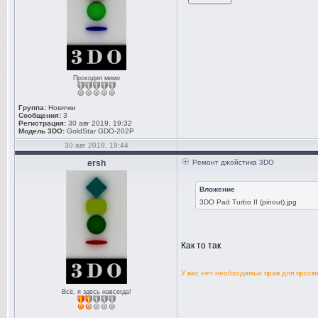
Проходил мимо
Группа:
Новички
Сообщения:
3
Регистрация:
30 авг 2019, 19:32
Модель 3DO:
GoldStar GDO-202P
30 авг 2019, 19:44
ersh
Ремонт джойстика 3DO
Вложение
3DO Pad Turbo II (pinout).jpg
Как то так
У вас нет необходимых прав для прос
Всё, я здесь навсегда!