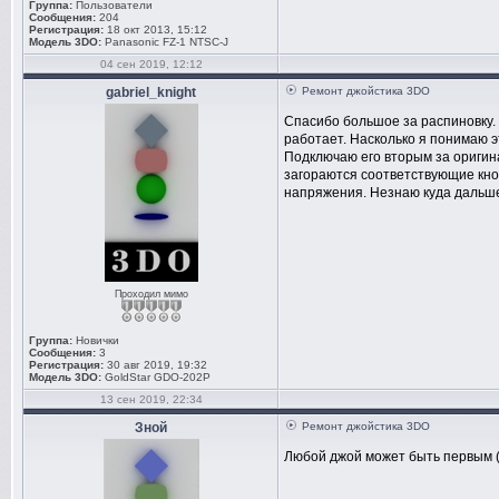
Группа:
Пользователи
Сообщения:
204
Регистрация:
18 окт 2013, 15:12
Модель 3DO:
Panasonic FZ-1 NTSC-J
04 сен 2019, 12:12
gabriel_knight
Ремонт джойстика 3DO
Спасибо большое за распиновку. 
работает. Насколько я понимаю 
Подключаю его вторым за оригина
загораются соответствующие кно
напряжения. Незнаю куда дальше
Проходил мимо
Группа:
Новички
Сообщения:
3
Регистрация:
30 авг 2019, 19:32
Модель 3DO:
GoldStar GDO-202P
13 сен 2019, 22:34
Зной
Ремонт джойстика 3DO
Любой джой может быть первым (