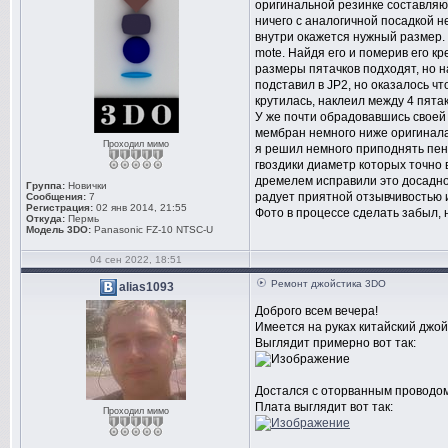
оригинальной резинке составляют 
ничего с аналогичной посадкой н
внутри окажется нужный размер.
mote. Найдя его и померив его к
размеры пятачков подходят, но н
подставил в JP2, но оказалось ч
крутилась, наклеил между 4 пятак
У же почти обрадовавшись своей 
мембран немного ниже оригинала 
Проходил мимо
я решил немного приподнять пен
гвоздики диаметр которых точно 
дремелем исправили это досадно
Группа:
Новички
радует приятной отзывчивостью и
Сообщения:
7
Регистрация:
02 янв 2014, 21:55
Фото в процессе сделать забыл, 
Откуда:
Пермь
Модель 3DO:
Panasonic FZ-10 NTSC-U
04 сен 2022, 18:51
Ремонт джойстика 3DO
alias1093
Доброго всем вечера!
Имеется на руках китайский джой
Выглядит примерно вот так:
Достался с оторванным проводо
Плата выглядит вот так:
Проходил мимо