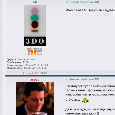
alh
Ремонт джойстика 3DO
Можно болт М5 вкрутить и будет 
Приставочник
Группа:
Пользователи
Сообщения:
1100
Регистрация:
29 янв 2013, 20:49
Модель 3DO:
GoldStar GDO-202P
23 ноя 2021, 08:43
aspyd
Ремонт джойстика 3DO
Столкнулся тут с занятным рем
Писал в теме с фотками, что купи
наподобие пасти крокодила, пото
отбилась.
Да ещё предыдущий владелец, оче
ремонтировать джои.))