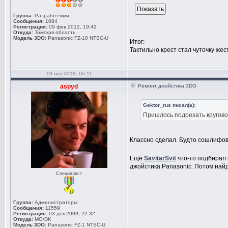
Группа:
Разработчики
Сообщения:
1084
Регистрация:
09 фев 2012, 19:42
Откуда:
Томская область
Модель 3DO:
Panasonic FZ-10 NTSC-U
Итог:
Тактильно крест стал чуточку же
10 янв 2018, 06:11
aspyd
Ремонт джойстика 3DO
Gektor_rus писал(а):
Пришлось подрезать кругово
Классно сделал. Будто сошлифо
Ещё
SavitarSvit
что-то подбирал 
джойстика Panasonic. Потом найд
Специалист
Группа:
Администраторы
Сообщения:
11559
Регистрация:
03 дек 2009, 22:32
Откуда:
MO/DK
Модель 3DO:
Panasonic FZ-1 NTSC-U