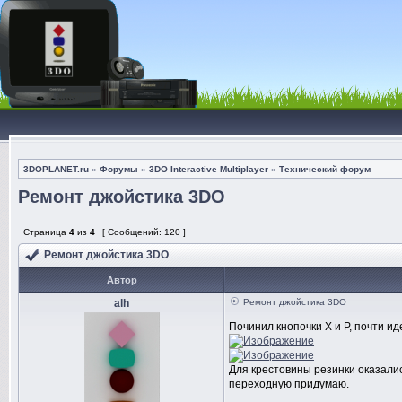
3DOPLANET.ru
»
Форумы
»
3DO Interactive Multiplayer
»
Технический форум
Ремонт джойстика 3DO
Страница
4
из
4
[ Сообщений: 120 ]
Ремонт джойстика 3DO
Автор
alh
Ремонт джойстика 3DO
Починил кнопочки Х и Р, почти и
Для крестовины резинки оказалис
переходную придумаю.