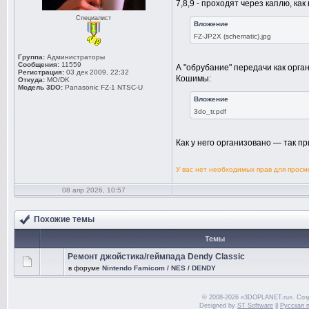
7,8,9 - проходят через каплю, ка
Специалист
Вложение
FZ-JP2X (schematic).jpg
Группа:
Администраторы
Сообщения:
11559
А "обрубание" передачи как орга
Регистрация:
03 дек 2009, 22:32
Кошимы:
Откуда:
MO/DK
Модель 3DO:
Panasonic FZ-1 NTSC-U
Вложение
3do_tr.pdf
Как у него организовано — так п
У вас нет необходимых прав для прос
08 апр 2026, 10:57
Похожие темы
Темы
Ремонт джойстика/геймпада Dendy Classic
в форуме
Nintendo Famicom / NES / DENDY
© 2008-2026 «3DOPLANET.ru». Соз
Designed by
ST Software
||
Русская 