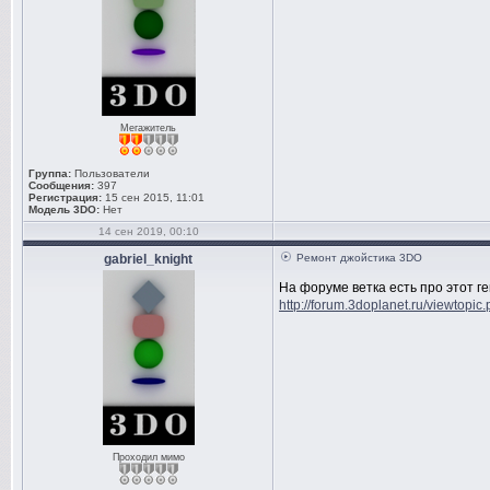
Мегажитель
Группа:
Пользователи
Сообщения:
397
Регистрация:
15 сен 2015, 11:01
Модель 3DO:
Нет
14 сен 2019, 00:10
gabriel_knight
Ремонт джойстика 3DO
На форуме ветка есть про этот г
http://forum.3doplanet.ru/viewtopi
Проходил мимо