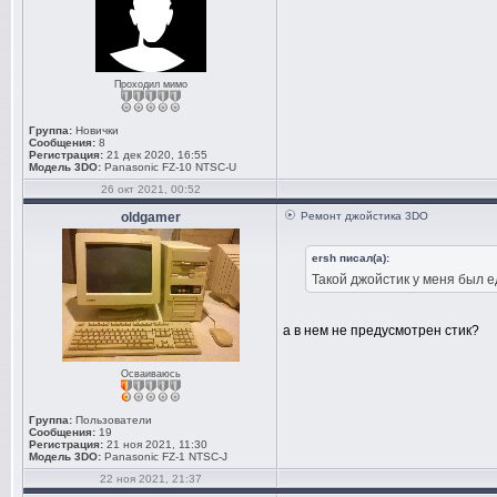
Проходил мимо
Группа:
Новички
Сообщения:
8
Регистрация:
21 дек 2020, 16:55
Модель 3DO:
Panasonic FZ-10 NTSC-U
26 окт 2021, 00:52
oldgamer
Ремонт джойстика 3DO
ersh писал(а):
Такой джойстик у меня был 
а в нем не предусмотрен стик?
Осваиваюсь
Группа:
Пользователи
Сообщения:
19
Регистрация:
21 ноя 2021, 11:30
Модель 3DO:
Panasonic FZ-1 NTSC-J
22 ноя 2021, 21:37