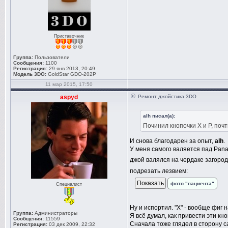
Приставочник
Группа:
Пользователи
Сообщения:
1100
Регистрация:
29 янв 2013, 20:49
Модель 3DO:
GoldStar GDO-202P
11 мар 2015, 17:50
aspyd
Ремонт джойстика 3DO
alh писал(а):
Починил кнопочки Х и Р, поч
И снова благодарен за опыт,
alh
.
У меня самого валяется пад Panas
джой валялся на чердаке загородн
подрезать лезвием:
фото "пациента"
Специалист
Ну и испортил. "X" - вообще фиг 
Группа:
Администраторы
Я всё думал, как привести эти кн
Сообщения:
11559
Сначала тоже глядел в сторону са
Регистрация:
03 дек 2009, 22:32