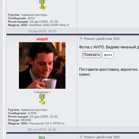
Группа:
Администраторы
Сообщения:
4551
Регистрация:
03 дек 2009, 20:18
Модель 3DO:
GoldStar GDO-203P Alive II
23 апр 2016, 19:25
aspyd
Ремонт джойстика 3DO
Фотка с AVITO. Видимо чиненый дж
фото
Поставили крестовину, вероятно, 
нужно.
Специалист
Группа:
Администраторы
Сообщения:
11559
Регистрация:
03 дек 2009, 22:32
Откуда:
MO/DK
Модель 3DO:
Panasonic FZ-1 NTSC-U
08 ноя 2016, 11:40
lmy
Ремонт джойстика 3DO