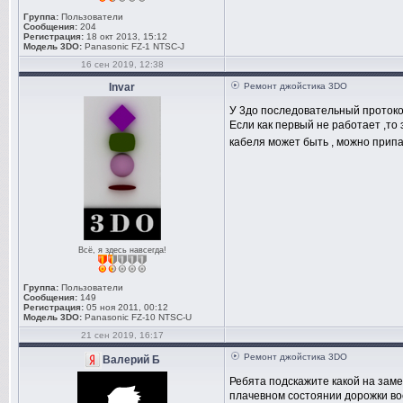
Группа:
Пользователи
Сообщения:
204
Регистрация:
18 окт 2013, 15:12
Модель 3DO:
Panasonic FZ-1 NTSC-J
16 сен 2019, 12:38
Invar
Ремонт джойстика 3DO
У 3до последовательный протокол
Если как первый не работает ,то 
кабеля может быть , можно прип
Всё, я здесь навсегда!
Группа:
Пользователи
Сообщения:
149
Регистрация:
05 ноя 2011, 00:12
Модель 3DO:
Panasonic FZ-10 NTSC-U
21 сен 2019, 16:17
Ремонт джойстика 3DO
Валерий Б
Ребята подскажите какой на заме
плачевном состоянии дорожки во