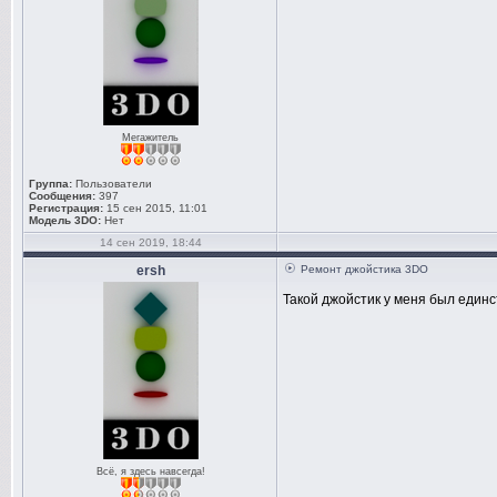
Мегажитель
Группа:
Пользователи
Сообщения:
397
Регистрация:
15 сен 2015, 11:01
Модель 3DO:
Нет
14 сен 2019, 18:44
ersh
Ремонт джойстика 3DO
Такой джойстик у меня был един
Всё, я здесь навсегда!