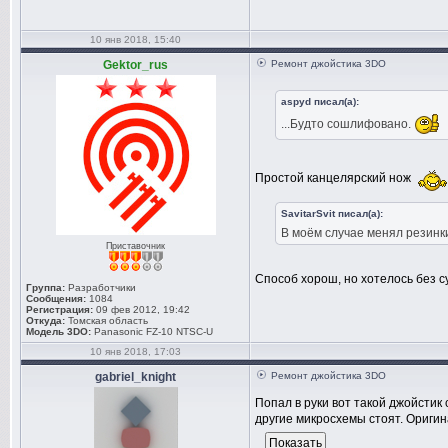
10 янв 2018, 15:40
Gektor_rus
Ремонт джойстика 3DO
aspyd писал(а):
...Будто сошлифовано.
Простой канцелярский нож
SavitarSvit писал(а):
В моём случае менял резинк
Приставочник
Способ хорош, но хотелось без с
Группа:
Разработчики
Сообщения:
1084
Регистрация:
09 фев 2012, 19:42
Откуда:
Томская область
Модель 3DO:
Panasonic FZ-10 NTSC-U
10 янв 2018, 17:03
gabriel_knight
Ремонт джойстика 3DO
Попал в руки вот такой джойстик
другие микросхемы стоят. Оригин