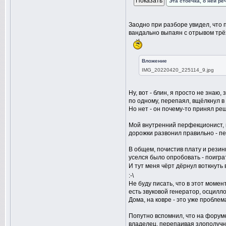
Эта стоечка, о ней реч
Заодно при разборе увидел, что
вандально выпаян с отрывом трёх 
Вложение
IMG_20220420_225114_9.jpg
Ну, вот - блин, я просто не знаю,
по одному, перепаял, вщёлкнул в
Но нет - он почему-то принял ре
Мой внутренний перфекционист, к
дорожки развонил правильно - п
В общем, почистив плату и резинк
уселся было опробовать - поигра
И тут меня чёрт дёрнул воткнуть 
:-\
Не буду писать, что в этот момент
есть звуковой генератор, осцилл
Дома, на ковре - это уже проблем
Попутно вспомнил, что на форуме
владелец, перепаивая злополучный