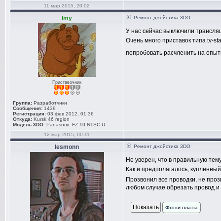
11 мар 2015, 20:02
lmy
Ремонт джойстика 3DO
У нас сейчас выключили трансляц
Очень много приставок типа tv-s
попробовать расчленить на опы
Приставочник
Группа:
Разработчики
Сообщения:
1439
Регистрация:
03 фев 2012, 01:36
Откуда:
Kursk 46 region
Модель 3DO:
Panasonic FZ-10 NTSC-U
12 мар 2015, 00:11
lesmonn
Ремонт джойстика 3DO
Не уверен, что в правильную тему
Как и предполагалось, купленный 
Прозвонил все проводки, не проз
любом случае обрезать провод и и
Фотки платы