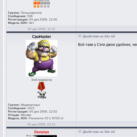
Мегажитель
Группа:
Пользователи
Сообщения:
538
Регистрация:
04 дек 2009, 12:00
Модель 3DO:
Нет
04 дек 2009, 22:11
CpuHanter
Джойстики на 3do m2
Всё-таки у Сеги джои удобнее, че
Злой модератор
Группа:
Модераторы
Сообщения:
1422
Регистрация:
04 дек 2009, 12:02
Откуда:
Москва
Модель 3DO:
Panasonic FZ-1 NTSC-U
04 дек 2009, 22:14
Denstan
Джойстики на 3do m2