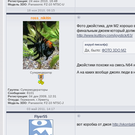
Регистрация:
24 июн 2010, 16:48
Модель 3DO:
Panasonic FZ-10 NTSC-U
18 ноя 2010, 08:15
ross_nikitin
Фото джойстика, для M2 хорошо в
финальным джоем который должен
http://www.kultboy.com/joystick/63/
aspyd писал(а):
Да, было:
ФОТО 3DO M2
Джойстики похожи на смесь N64 
А на каких вообще джоях люди в
Супермодератор
Группа:
Супермодераторы
Сообщения:
8101
Регистрация:
04 дек 2009, 12:31
Откуда:
Германия, г.Урмитц
Модель 3DO:
Panasonic FZ-10 NTSC-J
03 май 2011, 14:17
Flyer55
вот коробка от джоя
http://vkont