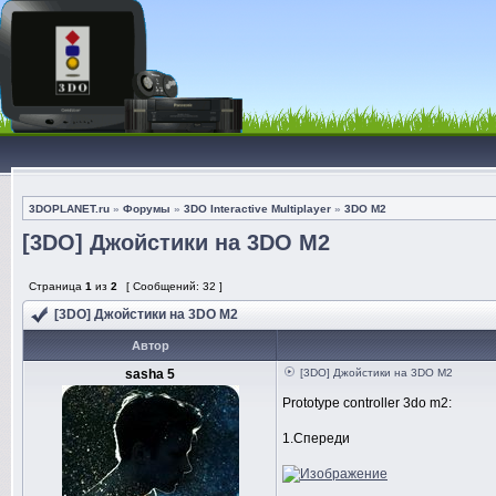
3DOPLANET.ru
»
Форумы
»
3DO Interactive Multiplayer
»
3DO M2
[3DO] Джойстики на 3DO M2
Страница
1
из
2
[ Сообщений: 32 ]
[3DO] Джойстики на 3DO M2
Автор
sasha 5
[3DO] Джойстики на 3DO M2
Prototype controller 3do m2:
1.Спереди