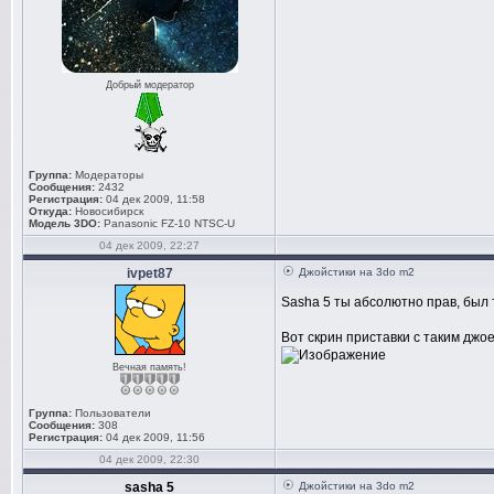
Добрый модератор
Группа:
Модераторы
Сообщения:
2432
Регистрация:
04 дек 2009, 11:58
Откуда:
Новосибирск
Модель 3DO:
Panasonic FZ-10 NTSC-U
04 дек 2009, 22:27
ivpet87
Джойстики на 3do m2
Sasha 5 ты абсолютно прав, был т
Вот скрин приставки с таким джое
Вечная память!
Группа:
Пользователи
Сообщения:
308
Регистрация:
04 дек 2009, 11:56
04 дек 2009, 22:30
sasha 5
Джойстики на 3do m2