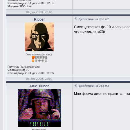
Регистрация:
04 дек 2009, 12:00
Модель 3DO:
Нет
04 дек 2009, 22:05
Ripper
Джойстики на 3do m2
Смесь джоев от фз-10 и сеги нап
что прикрыли м2(((
Уже проживаю здесь
Группа:
Пользователи
Сообщения:
99
Регистрация:
04 дек 2009, 11:55
04 дек 2009, 22:08
Alex_Punch
Джойстики на 3do m2
Мне форма джоя не нравится - как-