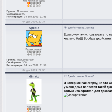
Уже проживаю здесь
Группа:
Пользователи
Сообщения:
99
Регистрация:
04 дек 2009, 11:55
04 дек 2009, 22:34
ivpet87
Джойстики на 3do m2
Если рукоятку использовать по на
хватило бы))) Вообще джойстики 
Вечная память!
Группа:
Пользователи
Сообщения:
308
Регистрация:
04 дек 2009, 11:56
04 дек 2009, 22:36
dimatz
Джойстики на 3do m2
Я наверное вас огорчу, но это 
у меня дома валяется такой джо
Только что сфоткал для доказа
Осваиваюсь