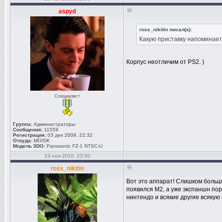
aspyd
ross_nikitin писал(а):
Какую приставку напоминает
Корпус неотличим от PS2. )
Специалист
Группа:
Администраторы
Сообщения:
11559
Регистрация:
03 дек 2009, 22:32
Откуда:
MO/DK
Модель 3DO:
Panasonic FZ-1 NTSC-U
23 ноя 2010, 23:50
ross_nikitin
Вот это аппарат! Слишком больш
появился M2, а уже экспаншн пор
нинтендо и всякие другие всякую