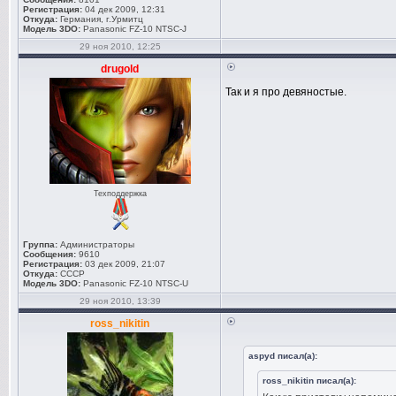
Регистрация:
04 дек 2009, 12:31
Откуда:
Германия, г.Урмитц
Модель 3DO:
Panasonic FZ-10 NTSC-J
29 ноя 2010, 12:25
drugold
Так и я про девяностые.
Техподдержка
Группа:
Администраторы
Сообщения:
9610
Регистрация:
03 дек 2009, 21:07
Откуда:
СССР
Модель 3DO:
Panasonic FZ-10 NTSC-U
29 ноя 2010, 13:39
ross_nikitin
aspyd писал(а):
ross_nikitin писал(а):