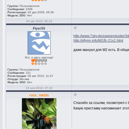
Группа:
Пользователи
Сообщения:
2308
Регистрация:
04 дек 2009, 09:38
Модель 3DO:
Нет
04 авг 2010, 00:24
Flyer55
http://www.7sky.de/zappenduster/3
http://sflynn.info/M2/fz-21s1.html
даже мануал для M2 есть. В обще
Всё, я здесь навсегда!
Группа:
Пользователи
Сообщения:
151
Регистрация:
09 авг 2010, 11:47
Откуда:
Москва
Модель 3DO:
Нет
23 ноя 2010, 07:19
ross_nikitin
Спасибо за ссылки, посмотрел с
Какую приставку напоминает эт