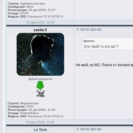
Группа:
Администраторы
Сообщения:
9610
Регистрация:
03 дек 2009, 21:07
Откуда:
СССР
Модель 3DO:
Panasonic FZ-10 NTSC-U
02 фев 2018, 10:43
sasha 5
ФОТО 3DO M2
Цитата:
Это твой? и это м2 ?
Не мой, но М2. Плата от konami в
Добрый модератор
Группа:
Модераторы
Сообщения:
2432
Регистрация:
04 дек 2009, 11:58
Откуда:
Новосибирск
Модель 3DO:
Panasonic FZ-10 NTSC-U
02 фев 2018, 11:36
Le Taon
ФОТО 3DO M2