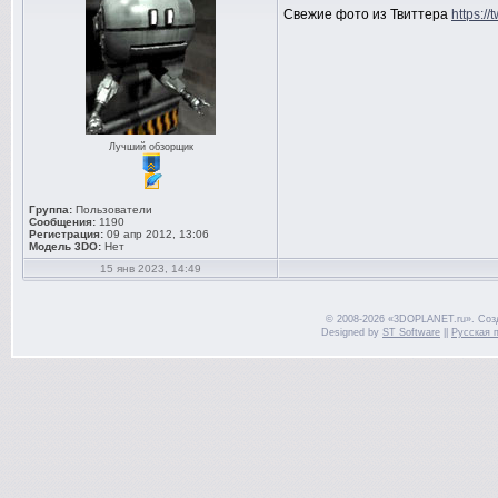
Свежие фото из Твиттера
https://
Лучший обзорщик
Группа:
Пользователи
Сообщения:
1190
Регистрация:
09 апр 2012, 13:06
Модель 3DO:
Нет
15 янв 2023, 14:49
© 2008-2026 «3DOPLANET.ru». Соз
Designed by
ST Software
||
Русская 