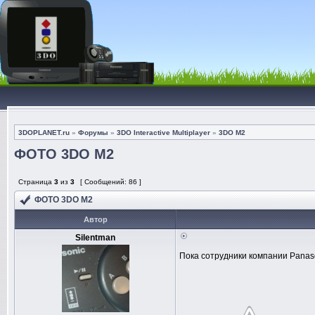
3DOPLANET.ru
»
Форумы
»
3DO Interactive Multiplayer
»
3DO M2
ФОТО 3DO M2
Страница
3
из
3
[ Сообщений: 86 ]
ФОТО 3DO M2
Автор
Silentman
Пока сотрудники компании Panaso