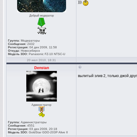
)))
Добрый модератор
Группа:
Модераторы
Сообщения:
2432
Регистрация:
04 дек 2009, 11:58
Откуда:
Новосибирск
Модель 3DO:
Panasonic FZ-10 NTSC-U
20 июл 2010, 18:31
Denstan
вылитый элив 2, только джой друг
Администратор
Группа:
Администраторы
Сообщения:
4551
Регистрация:
03 дек 2009, 20:18
Модель 3DO:
GoldStar GDO-203P Alive II