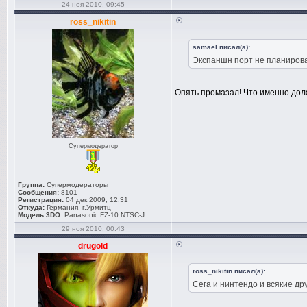
24 ноя 2010, 09:45
ross_nikitin
samael писал(а):
Экспаншн порт не планировал
Опять промазал! Что именно дол
Супермодератор
Группа:
Супермодераторы
Сообщения:
8101
Регистрация:
04 дек 2009, 12:31
Откуда:
Германия, г.Урмитц
Модель 3DO:
Panasonic FZ-10 NTSC-J
29 ноя 2010, 00:43
drugold
ross_nikitin писал(а):
Сега и нинтендо и всякие др