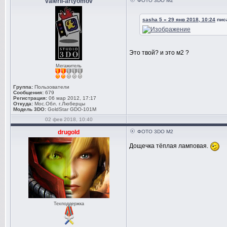
valerii-artyomov
ФОТО 3DO M2
sasha 5 » 29 янв 2018, 10:24
писа
Это твой? и это м2 ?
Мегажитель
Группа:
Пользователи
Сообщения:
679
Регистрация:
06 мар 2012, 17:17
Откуда:
Мос.Обл. г.Люберцы
Модель 3DO:
GoldStar GDO-101M
02 фев 2018, 10:40
drugold
ФОТО 3DO M2
Дощечка тёплая ламповая.
Техподдержка