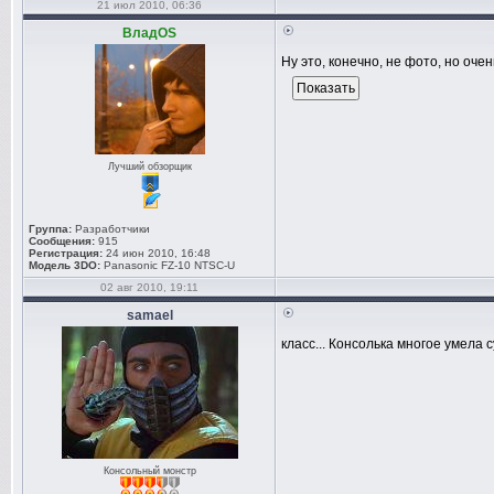
21 июл 2010, 06:36
ВладOS
Ну это, конечно, не фото, но оче
Лучший обзорщик
Группа:
Разработчики
Сообщения:
915
Регистрация:
24 июн 2010, 16:48
Модель 3DO:
Panasonic FZ-10 NTSC-U
02 авг 2010, 19:11
samael
класс... Консолька многое умела с
Консольный монстр