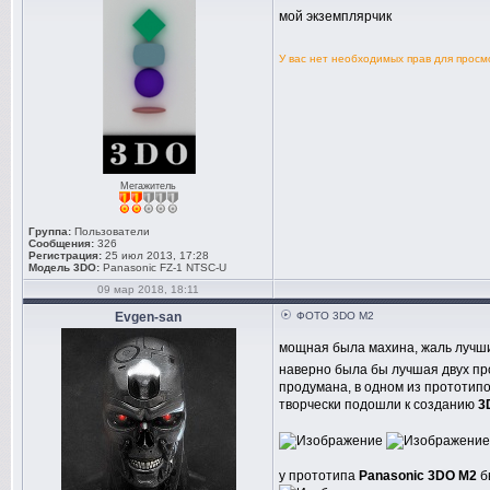
мой экземплярчик
У вас нет необходимых прав для прос
Мегажитель
Группа:
Пользователи
Сообщения:
326
Регистрация:
25 июл 2013, 17:28
Модель 3DO:
Panasonic FZ-1 NTSC-U
09 мар 2018, 18:11
Evgen-san
ФОТО 3DO M2
мощная была махина, жаль лучш
наверно была бы лучшая двух про
продумана, в одном из прототип
творчески подошли к созданию
3
у прототипа
Panasonic 3DO M2
б