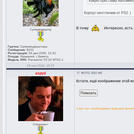
Какую приставку напомин
Корпус неотличим от PS2. )
В точку
. Интересно, естъ 
Супермодератор
Группа:
Супермодераторы
Сообщения:
8101
Регистрация:
04 дек 2009, 12:31
Откуда:
Германия, г.Урмитц
Модель 3DO:
Panasonic FZ-10 NTSC-J
29 ноя 2010, 15:27
aspyd
ФОТО 3DO M2
Кстати, ещё изображение этой ко
У вас нет необходимых прав для прос
Специалист