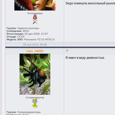
Sega покинула консольный рынок
Техподдержка
Группа:
Администраторы
Сообщения:
9610
Регистрация:
03 дек 2009, 21:07
Откуда:
СССР
Модель 3DO:
Panasonic FZ-10 NTSC-U
29 ноя 2010, 09:48
ross_nikitin
Я имел в виду девяностые.
Супермодератор
Группа:
Супермодераторы
Сообщения:
8101