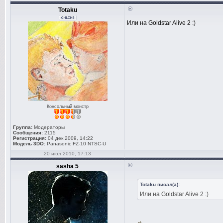
Totaku
Или на Goldstar Alive 2 :)
Консольный монстр
Группа:
Модераторы
Сообщения:
2115
Регистрация:
04 дек 2009, 14:22
Модель 3DO:
Panasonic FZ-10 NTSC-U
20 июл 2010, 17:13
sasha 5
Totaku писал(а):
Или на Goldstar Alive 2 :)