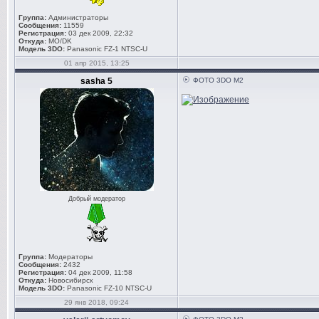
Группа:
Администраторы
Сообщения:
11559
Регистрация:
03 дек 2009, 22:32
Откуда:
MO/DK
Модель 3DO:
Panasonic FZ-1 NTSC-U
01 апр 2015, 13:25
sasha 5
ФОТО 3DO M2
Добрый модератор
Группа:
Модераторы
Сообщения:
2432
Регистрация:
04 дек 2009, 11:58
Откуда:
Новосибирск
Модель 3DO:
Panasonic FZ-10 NTSC-U
29 янв 2018, 09:24