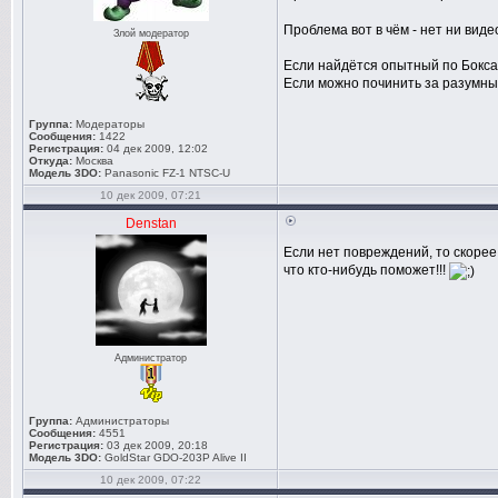
Проблема вот в чём - нет ни видео
Злой модератор
Если найдётся опытный по Боксам
Если можно починить за разумные
Группа:
Модераторы
Сообщения:
1422
Регистрация:
04 дек 2009, 12:02
Откуда:
Москва
Модель 3DO:
Panasonic FZ-1 NTSC-U
10 дек 2009, 07:21
Denstan
Если нет повреждений, то скорее
что кто-нибудь поможет!!!
Администратор
Группа:
Администраторы
Сообщения:
4551
Регистрация:
03 дек 2009, 20:18
Модель 3DO:
GoldStar GDO-203P Alive II
10 дек 2009, 07:22