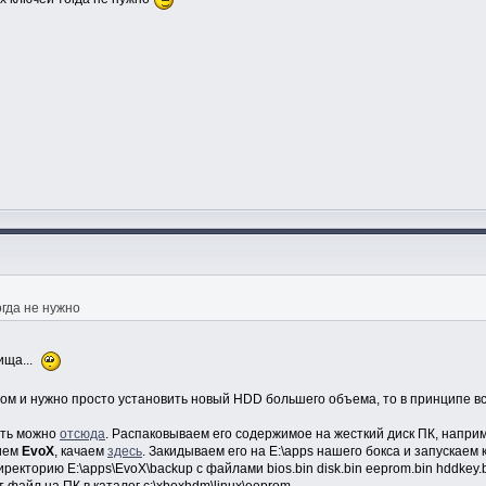
огда не нужно
ища...
ом и нужно просто установить новый HDD большего объема, то в принципе вс
ать можно
отсюда
. Распаковываем его содержимое на жесткий диск ПК, наприм
ием
EvoX
, качаем
здесь
. Закидываем его на E:\apps нашего бокса и запускаем
ректорию E:\apps\EvoX\backup с файлами bios.bin disk.bin eeprom.bin hddkey.b