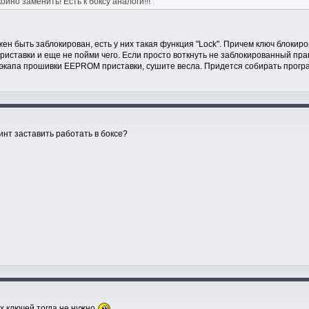
ойно заменить! Есть к боксу аналоги!!!
н быть заблокирован, есть у них такая функция "Lock". Причем ключ блокиро
риставки и еще не пойми чего. Если просто воткнуть не заблокированный пра
 бэкапа прошивки EEPROM приставки, сушите весла. Придется собирать прогр
инт заставить работать в боксе?
х ключей тогда не нужно