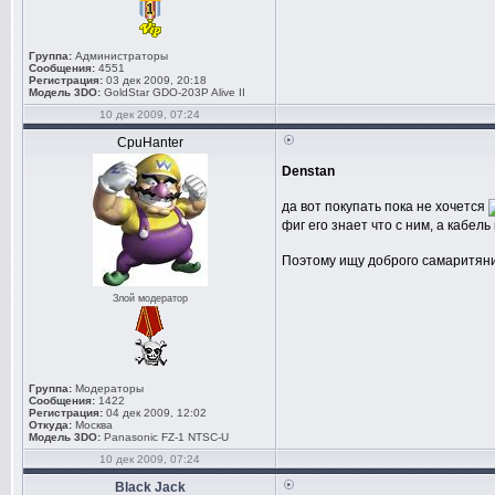
Группа:
Администраторы
Сообщения:
4551
Регистрация:
03 дек 2009, 20:18
Модель 3DO:
GoldStar GDO-203P Alive II
10 дек 2009, 07:24
CpuHanter
Denstan
да вот покупать пока не хочется
фиг его знает что с ним, а кабель
Поэтому ищу доброго самаритян
Злой модератор
Группа:
Модераторы
Сообщения:
1422
Регистрация:
04 дек 2009, 12:02
Откуда:
Москва
Модель 3DO:
Panasonic FZ-1 NTSC-U
10 дек 2009, 07:24
Black Jack