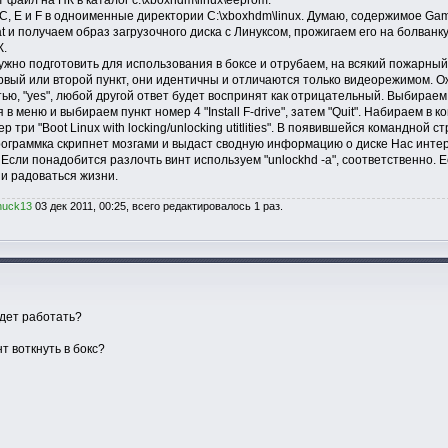
 файл на ПК в каталог c:\xboxhdm\linux\eeprom.
C, E и F в одноименные директории C:\xboxhdm\linux. Думаю, содержимое Gam
at и получаем образ загрузочного диска с Линуксом, прожигаем его на болва
К.
но подготовить для использования в боксе и отрубаем, на всякий пожарный, 
ый или второй пункт, они идентичны и отличаются только видеорежимом. Ож
ью, "yes", любой другой ответ будет воспринят как отрицательный. Выбираем 
 меню и выбираем пункт номер 4 "Install F-drive", затем "Quit". Набираем в к
 три "Boot Linux with locking/unlocking utitlities". В появившейся командной с
рограммка скрипнет мозгами и выдаст сводную информацию о диске Нас интер
 Если понадобится разлочть винт используем "unlockhd -a", соответственно. Е
и радоваться жизни.
huck13
03 дек 2011, 00:25, всего редактировалось 1 раз.
удет работать?
нт воткнуть в бокс?