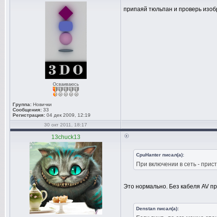
припаяй тюльпан и проверь изоб
Осваиваюсь
Группа:
Новички
Сообщения:
33
Регистрация:
04 дек 2009, 12:19
30 окт 2011, 18:17
13chuck13
CpuHanter писал(а):
При включении в сеть - прис
Это нормально. Без кабеля AV п
Denstan писал(а):