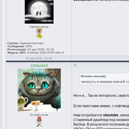
Администратор
Группа:
Администраторы
Сообщения:
4551
Регистрация:
03 дек 2009, 20:18
Модель 3DO:
GoldStar GDO-203P Alive II
02 дек 2011, 22:26
13chuck13
Denstan писал(а):
чипануть и никаких ключей т
Не-е-е... Так не интересно, скукот
Если приставка живая, с софтмод
Нам потребуется
xboxhdm
, скач
Лучший техник
Старинный дашборд под назван
Backup. В результате получаем ди