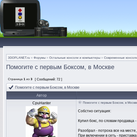
3DOPLANET.ru
»
Форумы
»
Остальные консоли и компьютеры
»
Современные консол
Помогите с первым Боксом, в Москве
Страница
1
из
3
[ Сообщений: 72 ]
Помогите с первым Боксом, в Москве
Автор
CpuHanter
Помогите с первым Боксом, в Москв
Собстно ситуация:
Купил бокс, по словам продавца 
Разобрал - потроха все на месте
При включении в сеть - приставк