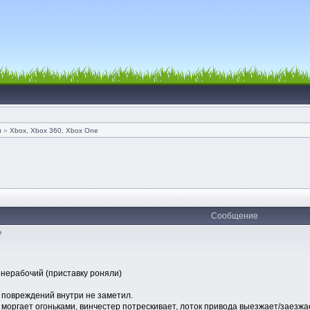
и
»
Xbox, Xbox 360, Xbox One
Сообщение
е
- нерабочий (приставку роняли)
, повреждений внутри не заметил.
а моргает огоньками, винчестер потрескивает, лоток привода выезжает/заезжа