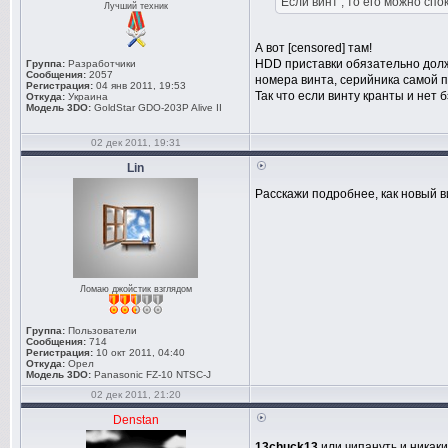
Если винт , то его можно спок
Лучший техник
А вот [censored] там!
HDD приставки обязательно долже
Группа:
Разработчики
Сообщения:
2057
номера винта, серийника самой п
Регистрация:
04 янв 2011, 19:53
Так что если винту кранты и нет
Откуда:
Украина
Модель 3DO:
GoldStar GDO-203P Alive II
02 дек 2011, 19:31
Lin
Расскажи подробнее, как новый в
Ломаю джойстик взглядом
Группа:
Пользователи
Сообщения:
714
Регистрация:
10 окт 2011, 04:40
Откуда:
Орел
Модель 3DO:
Panasonic FZ-10 NTSC-J
02 дек 2011, 21:20
Denstan
13chuck13
или чипануть и никаки