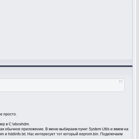
е просто.
ер в C:\xboxhdm.
 как обычное приложение. В меню выбираем пункт System Utils и жмем на
in и hddinfo.txt. Нас интересует тот который eeprom.bin. Подключаем