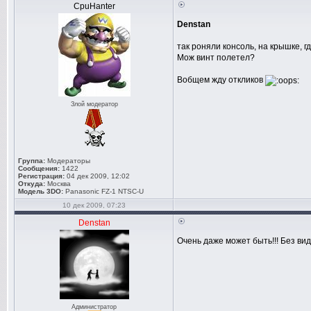
CpuHanter
Denstan
так роняли консоль, на крышке, г
Мож винт полетел?
Вобщем жду откликов
Злой модератор
Группа:
Модераторы
Сообщения:
1422
Регистрация:
04 дек 2009, 12:02
Откуда:
Москва
Модель 3DO:
Panasonic FZ-1 NTSC-U
10 дек 2009, 07:23
Denstan
Очень даже может быть!!! Без вид
Администратор