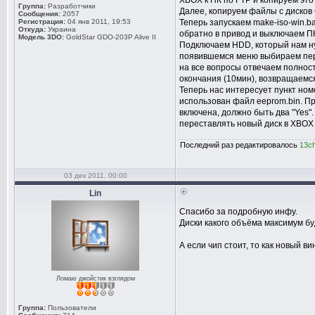
XBOX к ПК по FTP и копируем этот
Группа:
Разработчики
Далее, копируем файлы с дисков 
Сообщения:
2057
Регистрация:
04 янв 2011, 19:53
Теперь запускаем make-iso-win.b
Откуда:
Украина
обратно в привод и выключаем П
Модель 3DO:
GoldStar GDO-203P Alive II
Подключаем HDD, который нам нуж
появившемся меню выбираем перв
на все вопросы отвечаем полност
окончания (10мин), возвращаемся в
Теперь нас интересует пункт номер
использован файл eeprom.bin. П
включена, должно быть два "Yes".
переставлять новый диск в XBOX 
Последний раз редактировалось
13c
03 дек 2011, 00:00
Lin
Спасибо за подробную инфу.
Диски какого объёма максимум б
А если чип стоит, то как новый ви
Ломаю джойстик взглядом
Группа:
Пользователи