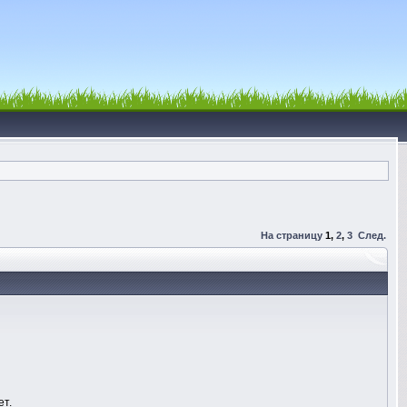
На страницу
1
,
2
,
3
След.
ет.