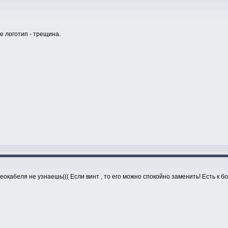
де логотип - трещина.
еокабеля не узнаешь((( Если винт , то его можно спокойно заменить! Есть к бо