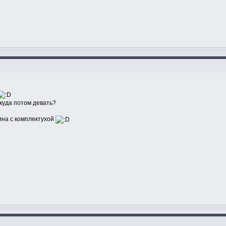
 куда потом девать?
ина с комплектухой