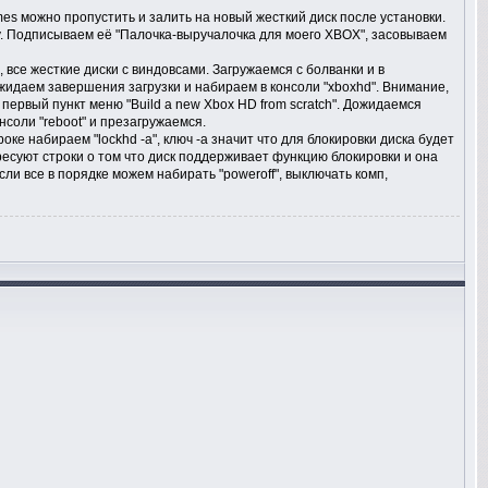
es можно пропустить и залить на новый жесткий диск после установки.
нку. Подписываем её "Палочка-выручалочка для моего XBOX", засовываем
все жесткие диски с виндовсами. Загружаемся с болванки и в
идаем завершения загрузки и набираем в консоли "xboxhd". Внимание,
первый пункт меню "Build a new Xbox HD from scratch". Дожидаемся
онсоли "reboot" и презагружаемся.
троке набираем "lockhd -a", ключ -а значит что для блокировки диска будет
есуют строки о том что диск поддерживает функцию блокировки и она
сли все в порядке можем набирать "poweroff", выключать комп,