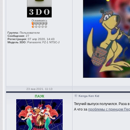
Осваиваюсь
Группа:
Пользователи
Сообщения:
27
Регистрация:
07 апр 2020, 14:43
Модель 3DO:
Panasonic FZ-1 NTSC-J
23 янв 2021, 11:13
ПАУК
Kenga Ken Kid
Тягучий выпуск получился. Раза в
А что за
проблемы с принцом Пер