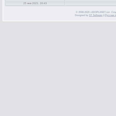
25 янв 2021, 20:43
© 2008-2026 «3DOPLANET.ru». Соз
Designed by
ST Software
||
Русская 