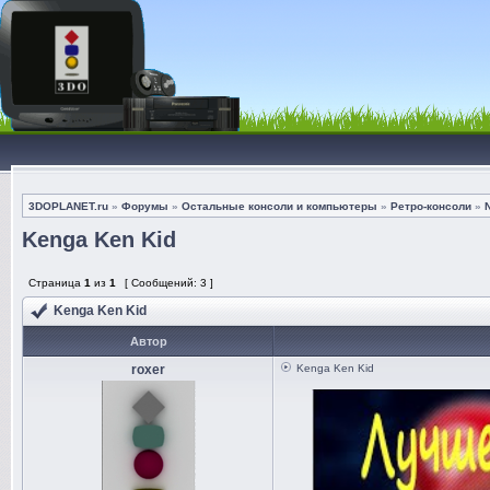
3DOPLANET.ru
»
Форумы
»
Остальные консоли и компьютеры
»
Ретро-консоли
»
Kenga Ken Kid
Страница
1
из
1
[ Сообщений: 3 ]
Kenga Ken Kid
Автор
roxer
Kenga Ken Kid