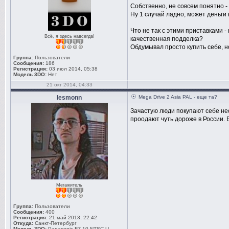
Собственно, не совсем понятно -
Ну 1 случай ладно, может деньги
Что не так с этими приставками 
Всё, я здесь навсегда!
качественная подделка?
Обдумывал просто купить себе, но
Группа:
Пользователи
Сообщения:
186
Регистрация:
03 июл 2014, 05:38
Модель 3DO:
Нет
21 окт 2014, 04:33
lesmonn
Mega Drive 2 Asia PAL - еще та?
Зачастую люди покупают себе нес
проодают чуть дороже в России. 
Мегажитель
Группа:
Пользователи
Сообщения:
400
Регистрация:
21 май 2013, 22:42
Откуда:
Санкт-Петербург
Модель 3DO:
Panasonic FZ-10 NTSC-U