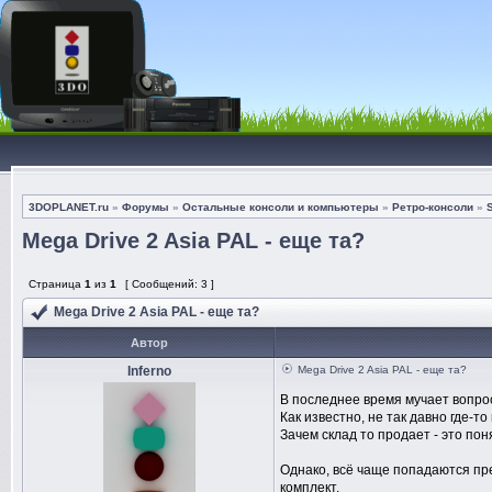
3DOPLANET.ru
»
Форумы
»
Остальные консоли и компьютеры
»
Ретро-консоли
»
Mega Drive 2 Asia PAL - еще та?
Страница
1
из
1
[ Сообщений: 3 ]
Mega Drive 2 Asia PAL - еще та?
Автор
Inferno
Mega Drive 2 Asia PAL - еще та?
В последнее время мучает вопро
Как известно, не так давно где-
Зачем склад то продает - это пон
Однако, всё чаще попадаются пре
комплект.