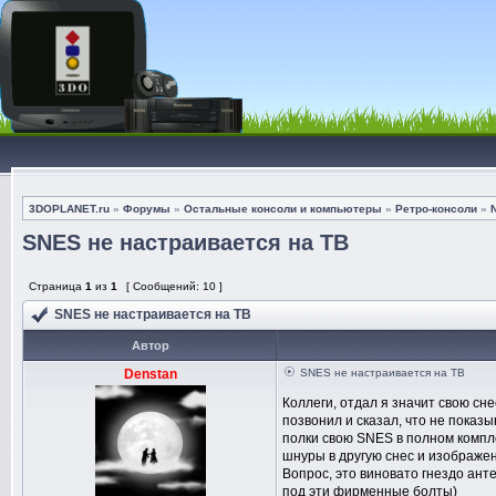
3DOPLANET.ru
»
Форумы
»
Остальные консоли и компьютеры
»
Ретро-консоли
»
SNES не настраивается на ТВ
Страница
1
из
1
[ Сообщений: 10 ]
SNES не настраивается на ТВ
Автор
Denstan
SNES не настраивается на ТВ
Коллеги, отдал я значит свою сн
позвонил и сказал, что не показы
полки свою SNES в полном компл
шнуры в другую снес и изображен
Вопрос, это виновато гнездо ант
под эти фирменные болты)