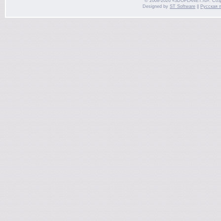
© 2008-2026 «3DOPLANET.ru». Соз
Designed by
ST Software
||
Русская 