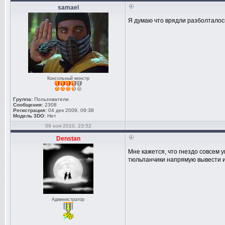
samael
Я думаю что врядли разболталос
Консольный монстр
Группа:
Пользователи
Сообщения:
2308
Регистрация:
04 дек 2009, 09:38
Модель 3DO:
Нет
09 ноя 2010, 23:52
Denstan
Мне кажется, что гнездо совсем 
тюльпанчики напрямую вывести и
Администратор