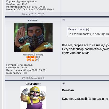
Группа:
Администраторы
Сообщения:
4551
Регистрация:
03 дек 2009, 20:18
Модель 3DO:
GoldStar GDO-203P Alive II
10 ноя 2010, 07:26
samael
Denstan писал(а):
Так как ни помех, и вообще н
Вот вот, скорее всего не гнездо 
Сегу телевизор ловил слабо даже
шумом но оно было.
Консольный монстр
Группа:
Пользователи
Сообщения:
2308
Регистрация:
04 дек 2009, 09:38
Модель 3DO:
Нет
10 ноя 2010, 11:03
CpuHanter
Denstan
Купи нормальный AV кабель и не