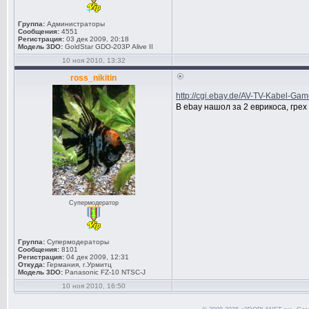
Группа:
Администраторы
Сообщения:
4551
Регистрация:
03 дек 2009, 20:18
Модель 3DO:
GoldStar GDO-203P Alive II
10 ноя 2010, 13:32
ross_nikitin
http://cgi.ebay.de/AV-TV-Kabel-Ga
В ebay нашол за 2 еврикоса, грех
Супермодератор
Группа:
Супермодераторы
Сообщения:
8101
Регистрация:
04 дек 2009, 12:31
Откуда:
Германия, г.Урмитц
Модель 3DO:
Panasonic FZ-10 NTSC-J
10 ноя 2010, 16:50