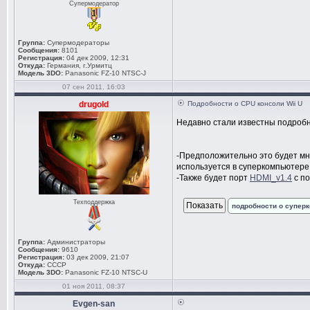
Супермодератор
Группа:
Супермодераторы
Сообщения:
8101
Регистрация:
04 дек 2009, 12:31
Откуда:
Германия, г.Урмитц
Модель 3DO:
Panasonic FZ-10 NTSC-J
07 сен 2011, 16:03
drugold
Подробности о CPU консоли Wii U
Недавно стали известны подробн
-Предположительно это будет м
используется в суперкомпьютер
-Также будет порт
HDMI_v1.4
с по
Техподдержка
подробности о супер
Группа:
Администраторы
Сообщения:
9610
Регистрация:
03 дек 2009, 21:07
Откуда:
СССР
Модель 3DO:
Panasonic FZ-10 NTSC-U
01 ноя 2011, 08:37
Evgen-san