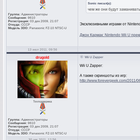
Sonic писал(а):
чем же они будут заманивать
Группа:
Администраторы
Сообщения:
9610
Регистрация:
03 дек 2009, 21:07
Эксклюзивными играми от Nintendo
Откуда:
СССР
Модель 3DO:
Panasonic FZ-10 NTSC-U
Джон Кармак: Nintendo Wii U прек
13 июл 2011, 09:56
drugold
Wii U Zapper
Wii U Zapper:
А также скриншоты из игр:
http://www.forevergeek.com/2011/06/
Техподдержка
Группа:
Администраторы
Сообщения:
9610
Регистрация:
03 дек 2009, 21:07
Откуда:
СССР
Модель 3DO:
Panasonic FZ-10 NTSC-U
30 авг 2011, 12:56