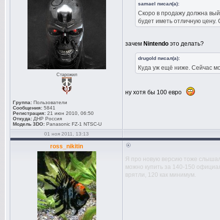
samael писал(а):
Скоро в продажу должна вый
будет иметь отличную цену. 
зачем
Nintendo
это делать?
drugold писал(а):
Куда уж ещё ниже. Сейчас м
Старожил
ну хотя бы 100 евро
Группа:
Пользователи
Сообщения:
5841
Регистрация:
21 июн 2010, 06:50
Откуда:
ДНР Россия
Модель 3DO:
Panasonic FZ-1 NTSC-U
01 ноя 2011, 13:13
ross_nikitin
Я про новую версию тоже слышал,
можно купить за 140-150 официал
врятли, 120 как минимум.