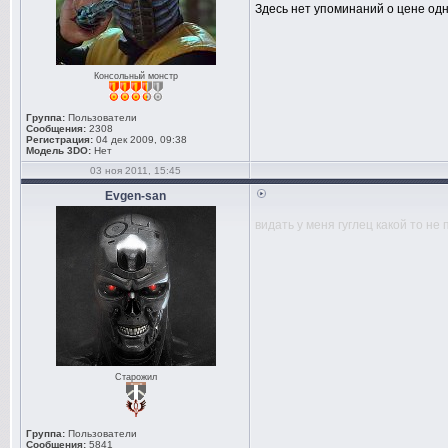
Здесь нет упоминаний о цене од
Консольный монстр
Группа:
Пользователи
Сообщения:
2308
Регистрация:
04 дек 2009, 09:38
Модель 3DO:
Нет
03 ноя 2011, 15:45
Evgen-san
видать у меня гуглец какой то н
Старожил
Группа:
Пользователи
Сообщения:
5841