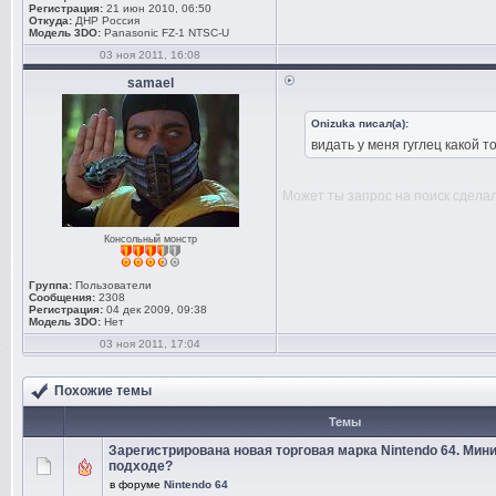
Регистрация:
21 июн 2010, 06:50
Откуда:
ДНР Россия
Модель 3DO:
Panasonic FZ-1 NTSC-U
03 ноя 2011, 16:08
samael
Onizuka писал(а):
видать у меня гуглец какой 
Может ты запрос на поиск сдела
Консольный монстр
Группа:
Пользователи
Сообщения:
2308
Регистрация:
04 дек 2009, 09:38
Модель 3DO:
Нет
03 ноя 2011, 17:04
Похожие темы
Темы
Зарегистрирована новая торговая марка Nintendo 64. Мин
подходе?
в форуме
Nintendo 64