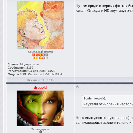
Ну там вроде в первых фатках бы
канал. Отсюда и HD звук: звук оче
Консольный монстр
Группа:
Модераторы
Сообщения:
2115
Регистрация:
04 дек 2009, 14:22
Модель 3DO:
Panasonic FZ-10 NTSC-U
16 июн 2011, 17:49
drugold
Sonic писал(а):
неужели отчисления настоль
Несколько десятков долларов (пр
занимающейся исключительно иг
Техподдержка