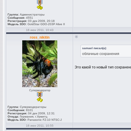
Группа:
Администраторы
Сообщения:
4551
Регистрация:
03 дек 2009, 20:18
Модель 3DO:
GoldStar GDO-203P Alive II
16 июн 2011, 10:43
ross_nikitin
samael писал(а):
облачные сохранения
Это какой то новый тип сохранен
Супермодератор
Группа:
Супермодераторы
Сообщения:
8101
Регистрация:
04 дек 2009, 12:31
Откуда:
Германия, г.Урмитц
Модель 3DO:
Panasonic FZ-10 NTSC-J
16 июн 2011, 10:55