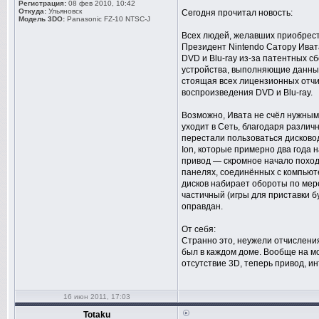
Регистрация:
08 фев 2010, 10:42
Откуда:
Ульяновск
Сегодня прочитал новость:
Модель 3DO:
Panasonic FZ-10 NTSC-J
Всех людей, желавших приобрести
Президент Nintendo Сатору Ивата
DVD и Blu-ray из-за патентных сб
устройства, выполняющие данны
стоящая всех лицензионных отчи
воспроизведения DVD и Blu-ray.
Возможно, Ивата не счёл нужным 
уходит в Сеть, благодаря различ
перестали пользоваться дисково
Ion, которые примерно два года 
привод — скромное начало поход
панелях, соединённых с компьюте
дисков набирает обороты по мер
частичный (игры для приставки бу
оправдан.
От себя:
Странно это, неужели отчисления
был в каждом доме. Вообще на мо
отсутствие 3D, теперь привод, и
16 июн 2011, 17:03
Totaku