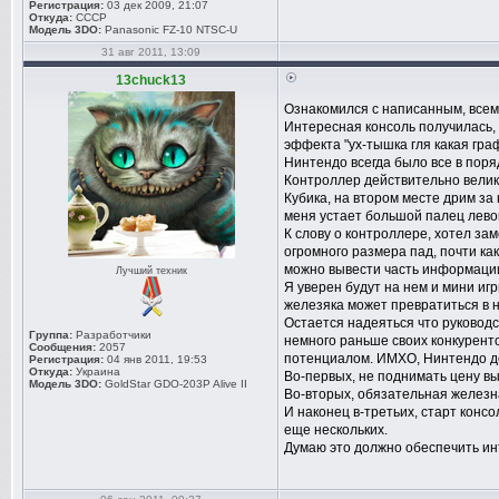
Регистрация:
03 дек 2009, 21:07
Откуда:
СССР
Модель 3DO:
Panasonic FZ-10 NTSC-U
31 авг 2011, 13:09
13chuck13
Ознакомился с написанным, всем
Интересная консоль получилась,
эффекта "ух-тышка гля какая гра
Нинтендо всегда было все в поряд
Контроллер действительно велик
Кубика, на втором месте дрим за 
меня устает большой палец левой
К слову о контроллере, хотел за
огромного размера пад, почти как
можно вывести часть информации,
Лучший техник
Я уверен будут на нем и мини иг
железяка может превратиться в 
Остается надеяться что руковод
Группа:
Разработчики
немного раньше своих конкуренто
Сообщения:
2057
потенциалом. ИМХО, Нинтендо д
Регистрация:
04 янв 2011, 19:53
Откуда:
Украина
Во-первых, не поднимать цену в
Модель 3DO:
GoldStar GDO-203P Alive II
Во-вторых, обязательная железн
И наконец в-третьих, старт конс
еще нескольких.
Думаю это должно обеспечить ин