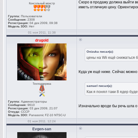
Скоро в продажу должна выйти в
Консольный монстр
иметь отличную цену. Ориентиров
Группа:
Пользователи
Сообщения:
2308
Регистрация:
04 дек 2009, 09:38
Модель 3DO:
Нет
01 ноя 2011, 11:38
drugold
Onizuka писал(а):
цены на Wii ещё снижаться 
Куда уж ещё ниже. Сейчас можно
Техподдержка
samael писал(а):
Как я понял таки 8 ядер буде
Группа:
Администраторы
Сообщения:
9610
Изначально вроде бы речь шла о 4
Регистрация:
03 дек 2009, 21:07
Откуда:
СССР
Модель 3DO:
Panasonic FZ-10 NTSC-U
01 ноя 2011, 12:24
Evgen-san