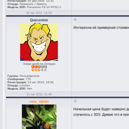
Регистрация:
04 дек 2009, 12:31
Откуда:
Германия, г.Урмитц
Модель 3DO:
Panasonic FZ-10 NTSC-J
30 авг 2011, 14:09
Quarantine
Интересна её примерная стоимос
Ломаю джойстик взглядом
Группа:
Пользователи
Сообщения:
775
Регистрация:
13 окт 2010, 18:04
Откуда:
London
Модель 3DO:
Нет
31 авг 2011, 11:48
ross_nikitin
Начальная цена будет наверно дор
случилось с 3DS. Думаю что в пр