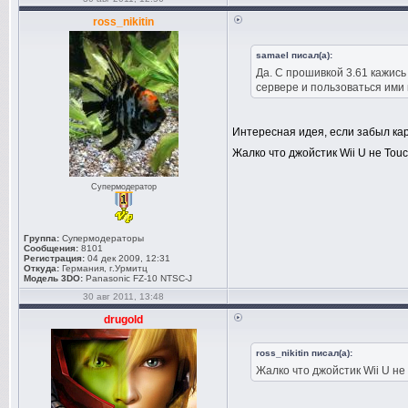
ross_nikitin
samael писал(а):
Да. С прошивкой 3.61 кажись
сервере и пользоваться ими 
Интересная идея, если забыл ка
Жалко что джойстик Wii U не Tou
Супермодератор
Группа:
Супермодераторы
Сообщения:
8101
Регистрация:
04 дек 2009, 12:31
Откуда:
Германия, г.Урмитц
Модель 3DO:
Panasonic FZ-10 NTSC-J
30 авг 2011, 13:48
drugold
ross_nikitin писал(а):
Жалко что джойстик Wii U не