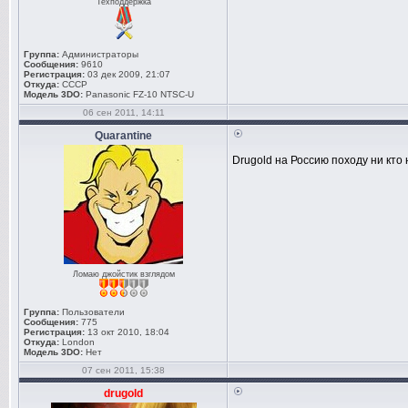
Техподдержка
Группа:
Администраторы
Сообщения:
9610
Регистрация:
03 дек 2009, 21:07
Откуда:
СССР
Модель 3DO:
Panasonic FZ-10 NTSC-U
06 сен 2011, 14:11
Quarantine
Drugold на Россию походу ни кто
Ломаю джойстик взглядом
Группа:
Пользователи
Сообщения:
775
Регистрация:
13 окт 2010, 18:04
Откуда:
London
Модель 3DO:
Нет
07 сен 2011, 15:38
drugold