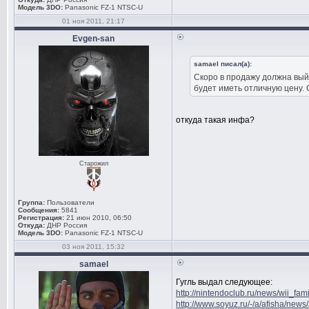
Модель 3DO:
Panasonic FZ-1 NTSC-U
01 ноя 2011, 21:17
Evgen-san
samael писал(а):
Скоро в продажу должна вый
будет иметь отличную цену. 
откуда такая инфа?
Старожил
Группа:
Пользователи
Сообщения:
5841
Регистрация:
21 июн 2010, 06:50
Откуда:
ДНР Россия
Модель 3DO:
Panasonic FZ-1 NTSC-U
03 ноя 2011, 15:32
samael
Гугль выдал следующее:
http://nintendoclub.ru/news/wii_fami
http://www.soyuz.ru/-/a/afisha/news/z