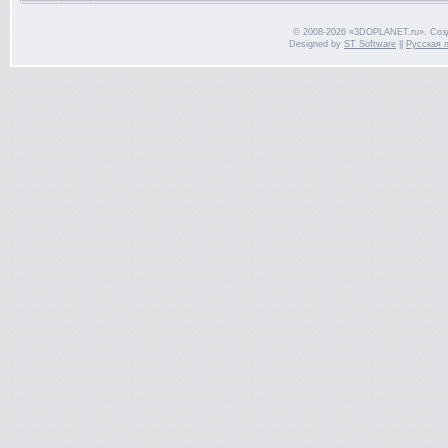
© 2008-2026 «3DOPLANET.ru». Соз
Designed by
ST Software
||
Русская 