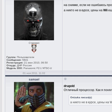
на снимке, если не ошибаюсь пр
а никто не в курсе, цены на
Wii
ещ
Старожил
Группа:
Пользователи
Сообщения:
5841
Регистрация:
21 июн 2010, 06:50
Откуда:
ДНР Россия
Модель 3DO:
Panasonic FZ-1 NTSC-U
01 ноя 2011, 11:02
samael
drugold
Отличный процессор. Как я понял
Onizuka писал(а):
а никто не в курсе, цены на 