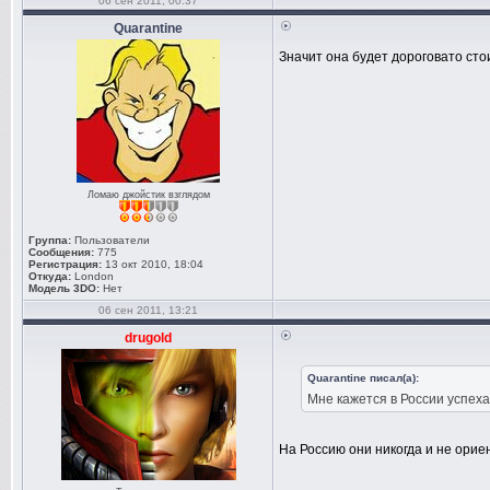
06 сен 2011, 00:37
Quarantine
Значит она будет дороговато стоит
Ломаю джойстик взглядом
Группа:
Пользователи
Сообщения:
775
Регистрация:
13 окт 2010, 18:04
Откуда:
London
Модель 3DO:
Нет
06 сен 2011, 13:21
drugold
Quarantine писал(а):
Мне кажется в России успеха 
На Россию они никогда и не орие