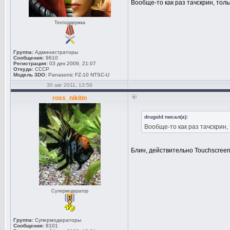
Вообще-то как раз тачскрин, тол
Техподдержка
Группа:
Администраторы
Сообщения:
9610
Регистрация:
03 дек 2009, 21:07
Откуда:
СССР
Модель 3DO:
Panasonic FZ-10 NTSC-U
30 авг 2011, 13:58
ross_nikitin
drugold писал(а):
Вообще-то как раз тачскрин,
Блин, действительно Touchscreen,
Супермодератор
Группа:
Супермодераторы
Сообщения:
8101