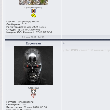
Супермодератор
Группа:
Супермодераторы
Сообщения:
8101
Регистрация:
04 дек 2009, 12:31
Откуда:
Германия, г.Урмитц
Модель 3DO:
Panasonic FZ-10 NTSC-J
01 ноя 2011, 14:56
Evgen-san
у Нас
PSX2
стоит 130 зелёных п
Старожил
Группа:
Пользователи
Сообщения:
5841
Регистрация:
21 июн 2010, 06:50
Откуда:
ДНР Россия