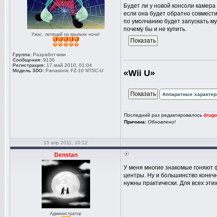
Будет ли у новой консоли камера 
если она будет обратно совмест
по умолчанию будет запускать му
почему бы и не купить.
Ужас, летящий на крыльях ночи!
Группа:
Разработчики
Сообщения:
9130
Регистрация:
17 май 2010, 01:04
Модель 3DO:
Panasonic FZ-10 NTSC-U
«Wii U»
Аппаратные характер
Последний раз редактировалось
drugo
Причина:
Обновлено!
15 апр 2011, 10:12
Denstan
У меня многие знакомые гоняют ф
центры. Ну и большинство конечн
нужны практически. Для всех этих
Администратор