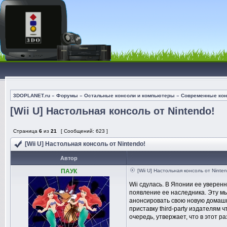
3DOPLANET.ru
»
Форумы
»
Остальные консоли и компьютеры
»
Современные кон
[Wii U] Настольная консоль от Nintendo!
Страница
6
из
21
[ Сообщений: 623 ]
[Wii U] Настольная консоль от Nintendo!
Автор
ПАУК
[Wii U] Настольная консоль от Ninte
Wii сдулась. В Японии ее уверен
появление ее наследника. Эту м
анонсировать свою новую домашн
приставку third-party издателям 
очередь, утвержает, что в этот ра